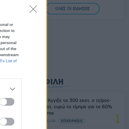
ο:
ξεκίνημα των συναλλαγών
ΟΛΕΣ ΟΙ ΕΙΔΗΣΕΙΣ
06/08/2026 - 10:50
ΟΙΚΟΝΟΜΙΑ
Ρωσία: Η Μόσχα δηλώνει ότι κατέρριψε
sonal or
605 ουκρανικά drones τη νύχτα -
ection to
Ελαφρές ζημιές σε αποθήκη της
ou may
Wildberries
 personal
out of the
06/08/2026 - 10:30
ΚΟΣΜΟΣ
 downstream
B’s List of
ΔΗΜΟΦΙΛΗ
Evergood: Άγγιξε τα 300 εκατ. ο τζίρος-
Στα 10 εκατ. ευρώ το τίμημα για το 60%
του Jackaroo
05/08/2026 - 12:50
ΕΠΙΧΕΙΡΗΣΕΙΣ