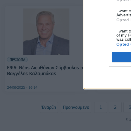
I want 
Advertis
Opted 
I want t
of my P
was col
Opted 
ΠΡΟΣΩΠΑ
ΠΡΟΣΩΠΑ
ΕΨΑ: Νέος Διευθύνων Σύμβουλος ο
KPMG: Νέα Par
Βαγγέλης Καλαμπόκας
Παπαχρυσάνθο
Transformatio
24/06/2025 - 16:14
18/06/2025 - 11:58
Έναρξη
Προηγούμενο
1
2
Σελ