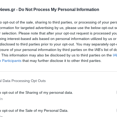
οιεία: Ο Γ.
Ελληνο-Αμερικανικό Επιμελητήρι
ος Senior Executive
Α’ Αντιπρόεδρος η Λαμπρίνα
News.gr -
Do Not Process My Personal Information
ι Επιχειρηματικής
Μπαρμπετάκη, CEO της AbbVie
to opt-out of the sale, sharing to third parties, or processing of your per
03/07/2025 - 16:20
formation for targeted advertising by us, please use the below opt-out s
r selection. Please note that after your opt-out request is processed y
eing interest-based ads based on personal information utilized by us or
disclosed to third parties prior to your opt-out. You may separately opt-
losure of your personal information by third parties on the IAB’s list of
. This information may also be disclosed by us to third parties on the
IA
Participants
that may further disclose it to other third parties.
l Data Processing Opt Outs
ΠΡΟΣΩΠΑ
λαγές στην Inventor
Snappi: Ο Κώστας Ξηραδάκης
o opt-out of the Sharing of my personal data.
αναλαμβάνει CCO
In
o opt-out of the Sale of my Personal Data.
01/07/2025 - 11:57
In