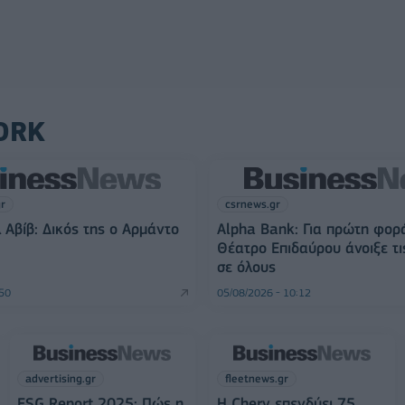
ORK
gr
csrnews.gr
 Αβίβ: Δικός της ο Αρμάντο
Alpha Bank: Για πρώτη φορ
Θέατρο Επιδαύρου άνοιξε τι
σε όλους
:50
05/08/2026 - 10:12
advertising.gr
fleetnews.gr
ESG Report 2025: Πώς η
Η Chery επενδύει 75