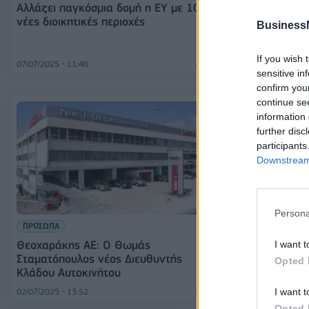
Ελληνικά Οινοπ
Αλλάζει παγκόσμια δομή η ΕΥ με 10
Καράμπελας νέ
νέες διοικητικές περιοχές
Business
Στρατηγικής κα
Ανάπτυξης
If you wish 
07/07/2025 - 11:46
03/07/2025 - 17:08
sensitive in
confirm you
continue se
information 
further disc
participants
Downstream 
Persona
ΕΠΙΧΕΙΡΗΣΕΙΣ
ΠΡΟΣΩΠΑ
Διοικητικές Αλ
Θεοχαράκης ΑΕ: Ο Θωμάς
I want t
Σταματόπουλος νέος Διευθυντής
Opted 
Κλάδου Αυτοκινήτου
I want t
02/07/2025 - 13:52
01/07/2025 - 16:21
Opted 