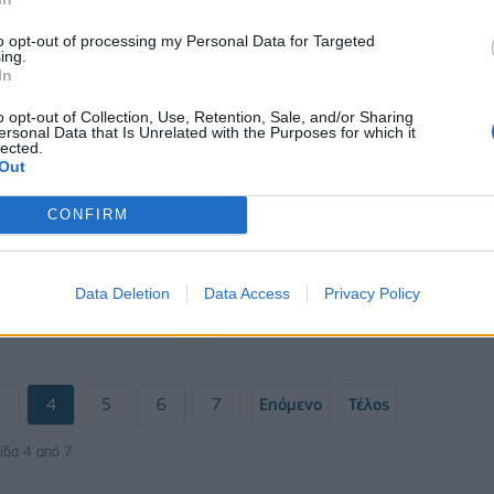
to opt-out of processing my Personal Data for Targeted
ing.
In
o opt-out of Collection, Use, Retention, Sale, and/or Sharing
ersonal Data that Is Unrelated with the Purposes for which it
lected.
Out
CONFIRM
ΠΡΟΣΩΠΑ
tner η Δέσποινα
Nexi Ελλάδος: Η Κάτια Σταθάκη 
υ στον τομέα
επικεφαλής
Data Deletion
Data Access
Privacy Policy
n & Operations
18/06/2025 - 11:17
3
4
5
6
7
Επόμενο
Τέλος
ίδα 4 από 7