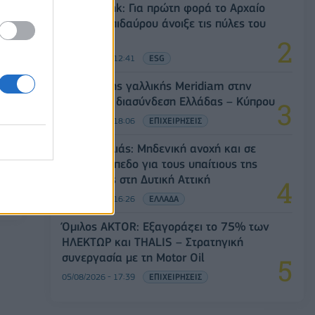
Alpha Bank: Για πρώτη φορά το Αρχαίο
Θέατρο Επιδαύρου άνοιξε τις πύλες του
σε όλους
05/08/2026 - 12:41
ESG
Είσοδος της γαλλικής Meridiam στην
ηλεκτρική διασύνδεση Ελλάδας – Κύπρου
05/08/2026 - 18:06
ΕΠΙΧΕΙΡΗΣΕΙΣ
Ν. Χαρδαλιάς: Μηδενική ανοχή και σε
νέα
νομικό επίπεδο για τους υπαίτιους της
πυρκαγιάς στη Δυτική Αττική
05/08/2026 - 16:26
ΕΛΛΑΔΑ
Όμιλος AKTOR: Εξαγοράζει το 75% των
ΗΛΕΚΤΩΡ και THALIS – Στρατηγική
συνεργασία με τη Motor Oil
05/08/2026 - 17:39
ΕΠΙΧΕΙΡΗΣΕΙΣ