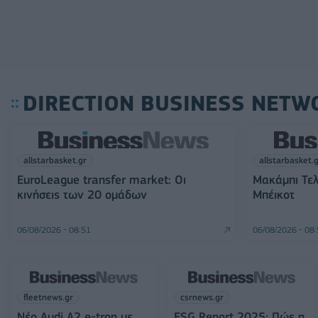
DIRECTION BUSINESS NETW
allstarbasket.gr
allstarbasket.
EuroLeague transfer market: Οι
Μακάμπι Τελ
κινήσεις των 20 ομάδων
Μπέικοτ
06/08/2026 - 08:51
06/08/2026 - 08
fleetnews.gr
csrnews.gr
Νέο Audi A2 e-tron με
ESG Report 2025: Πώς η