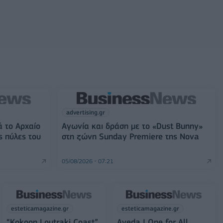
advertising.gr
ά το Αρχαίο
Αγωνία και δράση με το «Dust Bunny»
ς πύλες του
στη ζώνη Sunday Premiere της Nova
05/08/2026 - 07:21
esteticamagazine.gr
esteticamagazine.gr
“Kokoon Loutraki Coast”
Aveda I One for All