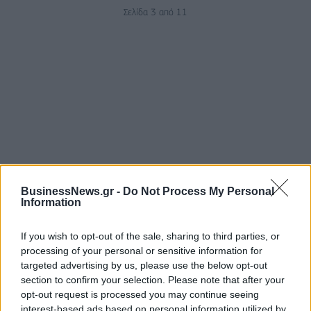
Σελίδα 3 από 11
ΡΟΗ ΕΙΔΗΣΕΩΝ
BusinessNews.gr -
Do Not Process My Personal
Information
Χρηματιστήριο: Πτώση κατά 0,59%, στα 320,42
If you wish to opt-out of the sale, sharing to third parties, or
εκατ. ευρώ ο τζίρος
processing of your personal or sensitive information for
06/08/2026 - 18:10
ΟΙΚΟΝΟΜΙΑ
targeted advertising by us, please use the below opt-out
section to confirm your selection. Please note that after your
ΟΠΕΚΑ: Αύριο η δεύτερη πληρωμή των δικαιούχων
opt-out request is processed you may continue seeing
του Λογαριασμού Αγροτικής Εστίας
interest-based ads based on personal information utilized by