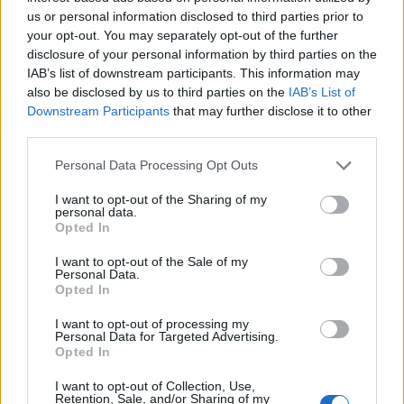
06/08/2026 - 17:40
ΟΙΚΟΝΟΜΙΑ
us or personal information disclosed to third parties prior to
your opt-out. You may separately opt-out of the further
Κυβερνητική Επιτροπή Βιομηχανίας- Κ. Μητσοτάκης:
disclosure of your personal information by third parties on the
Στρατηγική προτεραιότητα η ενίσχυση της
IAB’s list of downstream participants. This information may
βιομηχανίας
also be disclosed by us to third parties on the
IAB’s List of
Downstream Participants
that may further disclose it to other
06/08/2026 - 17:18
ΠΟΛΙΤΙΚΗ
third parties.
Από τις 28 Αυγούστου η ψηφιακή ενεργοποίηση της
Κάρτας Αγρότη μέσω της ΕΑΕ 2026
Personal Data Processing Opt Outs
06/08/2026 - 16:51
ΟΙΚΟΝΟΜΙΑ
I want to opt-out of the Sharing of my
personal data.
Eurobank: Εξελίξεις και προοπτικές στις αγορές
Opted In
πετρελαίου και φυσικού αερίου στην Ευρώπη
I want to opt-out of the Sale of my
06/08/2026 - 16:20
ΕΝΕΡΓΕΙΑ
Personal Data.
Opted In
Οι ελληνικές scale-ups επιχειρήσεις στρέφονται
στην ανάπτυξη - Μεγαλύτερη πρόκληση η
I want to opt-out of processing my
Personal Data for Targeted Advertising.
προσέλκυση πελατών
Opted In
06/08/2026 - 15:56
ΕΠΙΧΕΙΡΗΣΕΙΣ
I want to opt-out of Collection, Use,
Χρηματιστήριο: Στις 2.627,95 μονάδες ο Γενικός
Retention, Sale, and/or Sharing of my