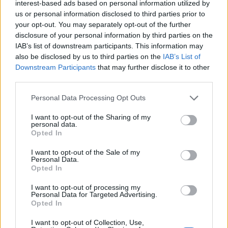
interest-based ads based on personal information utilized by
Χρηματιστήριο: Πτώση κατά 0,59%, στα 320,42
us or personal information disclosed to third parties prior to
εκατ. ευρώ ο τζίρος
your opt-out. You may separately opt-out of the further
06/08/2026 - 18:10
ΟΙΚΟΝΟΜΙΑ
disclosure of your personal information by third parties on the
IAB’s list of downstream participants. This information may
ΟΠΕΚΑ: Αύριο η δεύτερη πληρωμή των δικαιούχων
also be disclosed by us to third parties on the
IAB’s List of
του Λογαριασμού Αγροτικής Εστίας
Downstream Participants
that may further disclose it to other
06/08/2026 - 17:40
ΟΙΚΟΝΟΜΙΑ
third parties.
Κυβερνητική Επιτροπή Βιομηχανίας- Κ. Μητσοτάκης:
Personal Data Processing Opt Outs
Στρατηγική προτεραιότητα η ενίσχυση της
βιομηχανίας
I want to opt-out of the Sharing of my
personal data.
06/08/2026 - 17:18
ΠΟΛΙΤΙΚΗ
Opted In
Από τις 28 Αυγούστου η ψηφιακή ενεργοποίηση της
I want to opt-out of the Sale of my
Κάρτας Αγρότη μέσω της ΕΑΕ 2026
Personal Data.
Opted In
06/08/2026 - 16:51
ΟΙΚΟΝΟΜΙΑ
I want to opt-out of processing my
Eurobank: Εξελίξεις και προοπτικές στις αγορές
Personal Data for Targeted Advertising.
πετρελαίου και φυσικού αερίου στην Ευρώπη
Opted In
06/08/2026 - 16:20
ΕΝΕΡΓΕΙΑ
I want to opt-out of Collection, Use,