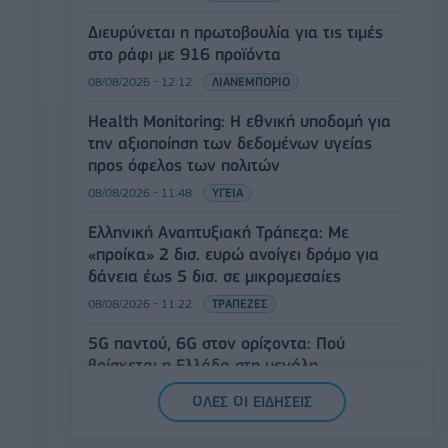
Διευρύνεται η πρωτοβουλία για τις τιμές
στο ράφι με 916 προϊόντα
08/08/2026 - 12:12
ΛΙΑΝΕΜΠΟΡΙΟ
Health Monitoring: Η εθνική υποδομή για
την αξιοποίηση των δεδομένων υγείας
προς όφελος των πολιτών
08/08/2026 - 11:48
ΥΓΕΙΑ
Ελληνική Αναπτυξιακή Τράπεζα: Με
«προίκα» 2 δισ. ευρώ ανοίγει δρόμο για
δάνεια έως 5 δισ. σε μικρομεσαίες
08/08/2026 - 11:22
ΤΡΑΠΕΖΕΣ
5G παντού, 6G στον ορίζοντα: Πού
βρίσκεται η Ελλάδα στη μεγάλη
τεχνολογική μετάβαση
ΟΛΕΣ ΟΙ ΕΙΔΗΣΕΙΣ
08/08/2026 - 10:54
ΤΕΧΝΟΛΟΓΙΑ