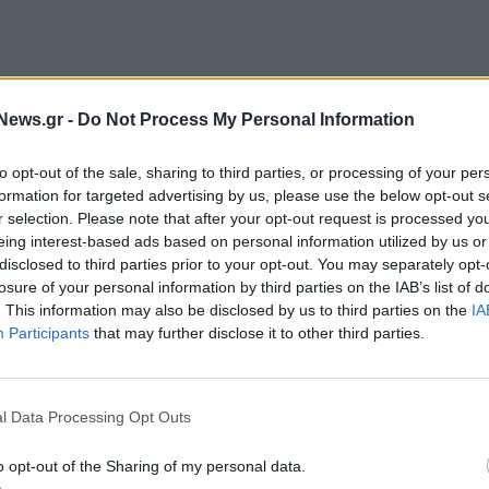
News.gr -
Do Not Process My Personal Information
μοσιότητα από την ΑΑΔΕ, η συντριπτική πλειονότητα
to opt-out of the sale, sharing to third parties, or processing of your per
είτε ολοκληρώνοντας την διασύνδεση, είτε έχοντας
formation for targeted advertising by us, please use the below opt-out s
r selection. Please note that after your opt-out request is processed y
eing interest-based ads based on personal information utilized by us or
νακοινωθεί από το αρμόδιο υπουργείο, περισσότερες
disclosed to third parties prior to your opt-out. You may separately opt-
 (145.000) τη διασύνδεση των ταμειακών μηχανών
losure of your personal information by third parties on the IAB’s list of
. This information may also be disclosed by us to third parties on the
IA
χνικό (110.000) έως το τέλος Απριλίου, κάνοντας τη
Participants
that may further disclose it to other third parties.
μα της ΑΑΔΕ.
έχουν κάνει τίποτε από τα παραπάνω και για τον
l Data Processing Opt Outs
μένο project, δηλαδή αυτό της διασύνδεσης οι
 με τους υπολογισμούς ο αριθμός των επιχειρήσεων
o opt-out of the Sharing of my personal data.