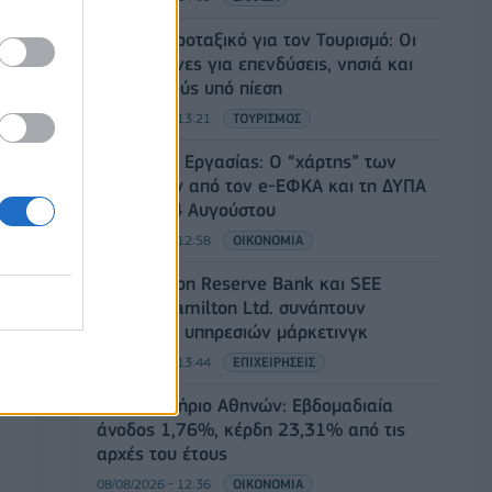
Ειδικό Χωροταξικό για τον Τουρισμό: Οι
νέοι κανόνες για επενδύσεις, νησιά και
προορισμούς υπό πίεση
08/08/2026 - 13:21
ΤΟΥΡΙΣΜΟΣ
Υπουργείο Εργασίας: Ο “χάρτης” των
πληρωμών από τον e-ΕΦΚΑ και τη ΔΥΠΑ
έως τις 14 Αυγούστου
08/08/2026 - 12:58
ΟΙΚΟΝΟΜΙΑ
Οι Hamilton Reserve Bank και SEE
Capital Hamilton Ltd. συνάπτουν
συμφωνία υπηρεσιών μάρκετινγκ
08/08/2026 - 13:44
ΕΠΙΧΕΙΡΗΣΕΙΣ
Χρηματιστήριο Αθηνών: Εβδομαδιαία
άνοδος 1,76%, κέρδη 23,31% από τις
αρχές του έτους
08/08/2026 - 12:36
ΟΙΚΟΝΟΜΙΑ