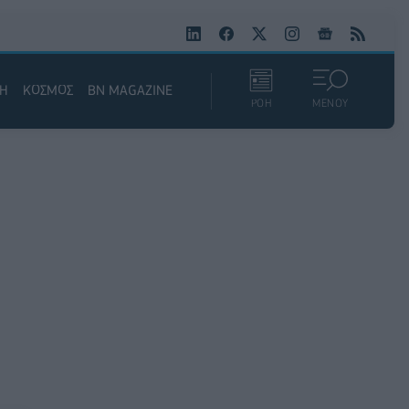
ΚΗ
ΚΟΣΜΟΣ
BN MAGAZINE
ΡΟΗ
ΜΕΝΟΥ