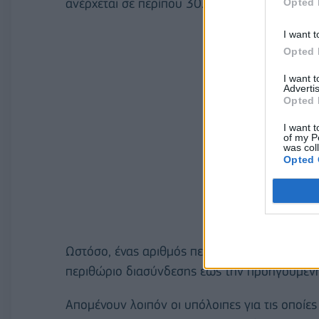
ανέρχεται σε περίπου 30.000.
Opted 
I want t
Opted 
I want 
Advertis
Opted 
I want t
of my P
was col
Opted 
Ωστόσο, ένας αριθμός περί τις 20.000 είναι επ
περιθώριο διασύνδεσης έως την προηγουμένη 
Απομένουν λοιπόν οι υπόλοιπες για τις οποίες 