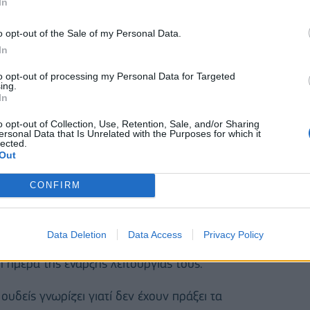
In
o opt-out of the Sale of my Personal Data.
In
to opt-out of processing my Personal Data for Targeted
ing.
In
o opt-out of Collection, Use, Retention, Sale, and/or Sharing
ersonal Data that Is Unrelated with the Purposes for which it
lected.
Out
CONFIRM
Data Deletion
Data Access
Privacy Policy
οχικές επιχειρήσεις οι οποίες εκ του νόμου έχουν
ημέρα της έναρξης λειτουργίας τους.
ουδείς γνωρίζει γιατί δεν έχουν πράξει τα