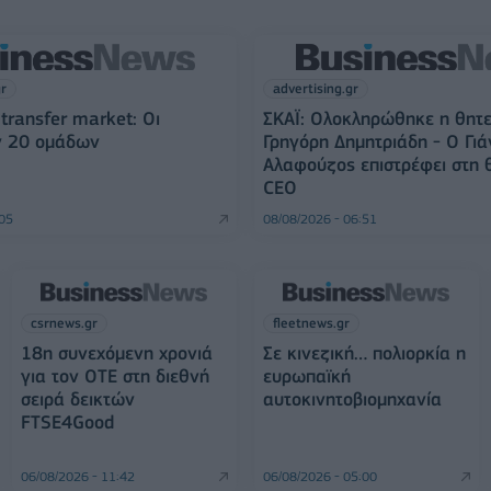
gr
advertising.gr
transfer market: Οι
ΣΚΑΪ: Ολοκληρώθηκε η θητε
ν 20 ομάδων
Γρηγόρη Δημητριάδη - Ο Γιά
Αλαφούζος επιστρέφει στη 
CEO
:05
08/08/2026 - 06:51
csrnews.gr
fleetnews.gr
18η συνεχόμενη χρονιά
Σε κινεζική… πολιορκία η
για τον ΟΤΕ στη διεθνή
ευρωπαϊκή
σειρά δεικτών
αυτοκινητοβιομηχανία
FTSE4Good
06/08/2026 - 11:42
06/08/2026 - 05:00