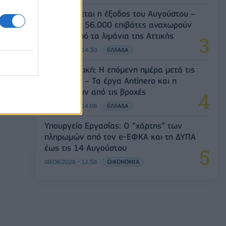
Κορυφώνεται η έξοδος του Αυγούστου –
Πάνω από 56.000 επιβάτες αναχωρούν
σήμερα από τα λιμάνια της Αττικής
08/08/2026 - 14:30
ΕΛΛΑΔΑ
Δυτική Αττική: Η επόμενη ημέρα μετά τις
πυρκαγιές – Τα έργα Antinero και η
«μάχη» πριν από τις βροχές
08/08/2026 - 14:08
ΕΛΛΑΔΑ
Υπουργείο Εργασίας: Ο “χάρτης” των
πληρωμών από τον e-ΕΦΚΑ και τη ΔΥΠΑ
έως τις 14 Αυγούστου
08/08/2026 - 12:58
ΟΙΚΟΝΟΜΙΑ