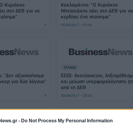
Ο Κυριάκος
Κακλαμάνης: "Ο Κυριάκος
ει στη ΔΕΘ για να
Μητσοτάκης πάει στη ΔΕΘ για ν
τοίχημα"
κερδίσει ένα στοίχημα"
05/09/2017 - 03:00
ΕΛΛΑΔΑ
 "Δεν αξιοποιήσαμε
ΕΣΕΕ: Ακατάσχετος, ληξιπρόθεσ
νκερ για δύο λόγους"
και μείωση υπερφορολόγησης ζ
από τη ΔΕΘ
30/08/2017 - 03:00
News.gr -
Do Not Process My Personal Information