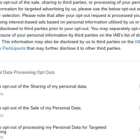
to opt-out of the sale, sharing to third parties, or processing of your per
ΟΙΚΟΝΟΜΙΑ
 τεχνικών κλιμακίων
formation for targeted advertising by us, please use the below opt-out s
ΕΣΕΕ: Ακατάσχετος, ληξιπρόθεσ
r selection. Please note that after your opt-out request is processed y
και μείωση υπερφορολόγησης ζ
eing interest-based ads based on personal information utilized by us or
από τη ΔΕΘ
disclosed to third parties prior to your opt-out. You may separately opt-
losure of your personal information by third parties on the IAB’s list of
30/08/2017 - 03:00
. This information may also be disclosed by us to third parties on the
IA
Participants
that may further disclose it to other third parties.
39
40
41
42
43
44
Επόμενο
Τέλος
δα 40 από 45
l Data Processing Opt Outs
o opt-out of the Sharing of my personal data.
In
o opt-out of the Sale of my Personal Data.
In
to opt-out of processing my Personal Data for Targeted
ing.
In