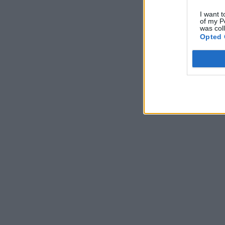
I want t
of my P
was col
Opted 