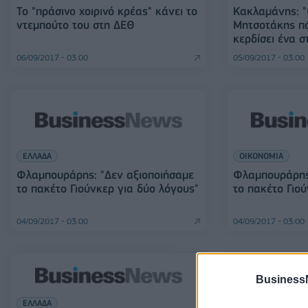
Το "πράσινο χοιρινό κρέας" κάνει το
Κακλαμάνης: "
ντεμπούτο του στη ΔΕΘ
Μητσοτάκης πά
κερδίσει ένα σ
06/09/2017 - 03:00
05/09/2017 - 03:00
ΕΛΛΑΔΑ
ΟΙΚΟΝΟΜΙΑ
Φλαμπουράρης: "Δεν αξιοποιήσαμε
Φλαμπουράρης:
το πακέτο Γιούνκερ για δύο λόγους"
το πακέτο Γιού
04/09/2017 - 03:00
04/09/2017 - 03:00
Business
ΕΛΛΑΔΑ
ΟΙΚΟΝΟΜΙΑ