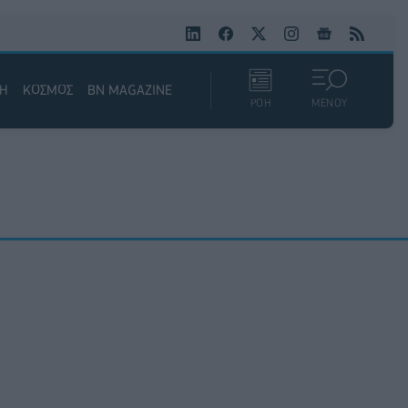
ΚΗ
ΚΟΣΜΟΣ
BN MAGAZINE
ΡΟΗ
ΜΕΝΟΥ