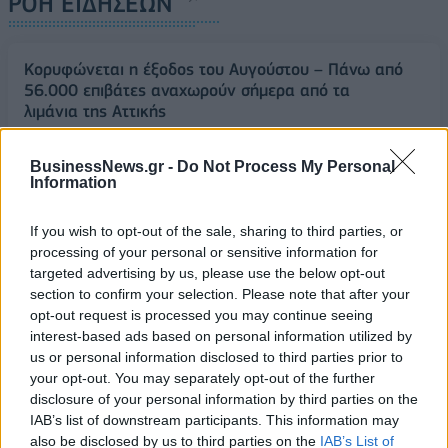
ΡΟΗ ΕΙΔΗΣΕΩΝ
Κορυφώνεται η έξοδος του Αυγούστου – Πάνω από
56.000 επιβάτες αναχωρούν σήμερα από τα
λιμάνια της Αττικής
08/08/2026 - 14:30
ΕΛΛΑΔΑ
BusinessNews.gr -
Do Not Process My Personal
Δυτική Αττική: Η επόμενη ημέρα μετά τις πυρκαγιές
Information
– Τα έργα Antinero και η «μάχη» πριν από τις
βροχές
If you wish to opt-out of the sale, sharing to third parties, or
08/08/2026 - 14:08
ΕΛΛΑΔΑ
processing of your personal or sensitive information for
targeted advertising by us, please use the below opt-out
Ειδικό Χωροταξικό για τον Τουρισμό: Οι νέοι
section to confirm your selection. Please note that after your
κανόνες για επενδύσεις, νησιά και προορισμούς υπό
opt-out request is processed you may continue seeing
πίεση
interest-based ads based on personal information utilized by
08/08/2026 - 13:21
ΤΟΥΡΙΣΜΟΣ
us or personal information disclosed to third parties prior to
your opt-out. You may separately opt-out of the further
Υπουργείο Εργασίας: Ο “χάρτης” των πληρωμών
disclosure of your personal information by third parties on the
από τον e-ΕΦΚΑ και τη ΔΥΠΑ έως τις 14 Αυγούστου
IAB’s list of downstream participants. This information may
also be disclosed by us to third parties on the
IAB’s List of
08/08/2026 - 12:58
ΟΙΚΟΝΟΜΙΑ