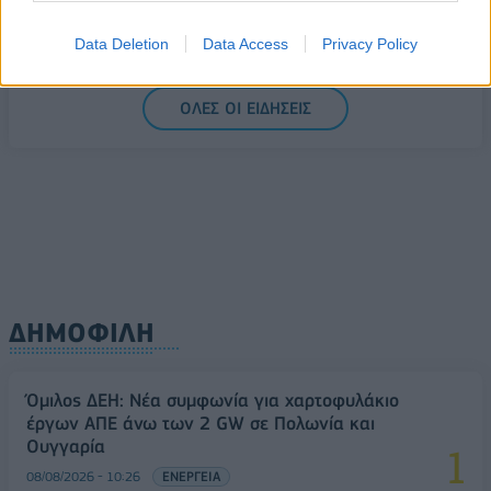
μικρομεσαίες
Data Deletion
Data Access
Privacy Policy
08/08/2026 - 11:22
ΤΡΑΠΕΖΕΣ
5G παντού, 6G στον ορίζοντα: Πού βρίσκεται η
ΟΛΕΣ ΟΙ ΕΙΔΗΣΕΙΣ
Ελλάδα στη μεγάλη τεχνολογική μετάβαση
08/08/2026 - 10:54
ΤΕΧΝΟΛΟΓΙΑ
ΔΗΜΟΦΙΛΗ
Όμιλος ΔΕΗ: Νέα συμφωνία για χαρτοφυλάκιο
έργων ΑΠΕ άνω των 2 GW σε Πολωνία και
Ουγγαρία
08/08/2026 - 10:26
ΕΝΕΡΓΕΙΑ