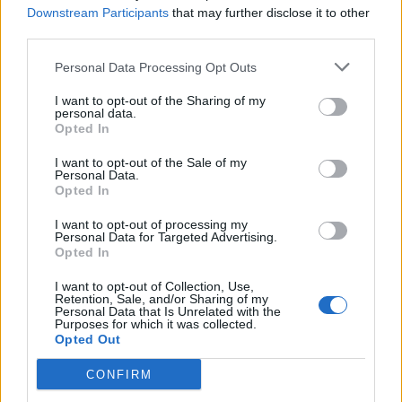
Downstream Participants
that may further disclose it to other
Οι Hamilton Reserve Bank και SEE Capital
third parties.
Hamilton Ltd. συνάπτουν συμφωνία υπηρεσιών
μάρκετινγκ
Personal Data Processing Opt Outs
08/08/2026 - 13:44
ΕΠΙΧΕΙΡΗΣΕΙΣ
I want to opt-out of the Sharing of my
personal data.
Χρηματιστήριο Αθηνών: Εβδομαδιαία άνοδος
Opted In
1,76%, κέρδη 23,31% από τις αρχές του έτους
I want to opt-out of the Sale of my
08/08/2026 - 12:36
ΟΙΚΟΝΟΜΙΑ
Personal Data.
Opted In
Διευρύνεται η πρωτοβουλία για τις τιμές στο ράφι
με 916 προϊόντα
I want to opt-out of processing my
Personal Data for Targeted Advertising.
08/08/2026 - 12:12
ΛΙΑΝΕΜΠΟΡΙΟ
Opted In
Health Monitoring: Η εθνική υποδομή για την
I want to opt-out of Collection, Use,
αξιοποίηση των δεδομένων υγείας προς όφελος
Retention, Sale, and/or Sharing of my
Personal Data that Is Unrelated with the
των πολιτών
Purposes for which it was collected.
Opted Out
08/08/2026 - 11:48
ΥΓΕΙΑ
CONFIRM
Ελληνική Αναπτυξιακή Τράπεζα: Με «προίκα» 2 δισ.
ευρώ ανοίγει δρόμο για δάνεια έως 5 δισ. σε