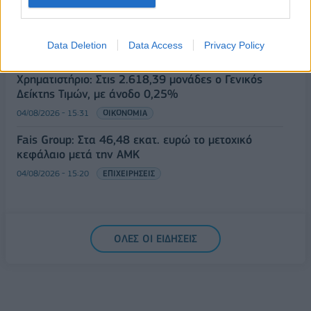
ESG Report 2025: Πώς η ΑΒ Βασιλόπουλος
μετατρέπει τη βιωσιμότητα σε καθημερινή πράξη
Data Deletion
Data Access
Privacy Policy
04/08/2026 - 15:52
ESG
Χρηματιστήριο: Στις 2.618,39 μονάδες ο Γενικός
Δείκτης Τιμών, με άνοδο 0,25%
04/08/2026 - 15:31
ΟΙΚΟΝΟΜΙΑ
Fais Group: Στα 46,48 εκατ. ευρώ το μετοχικό
κεφάλαιο μετά την ΑΜΚ
04/08/2026 - 15:20
ΕΠΙΧΕΙΡΗΣΕΙΣ
ΟΛΕΣ ΟΙ ΕΙΔΗΣΕΙΣ