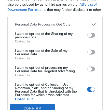
04/08/2026 - 18:02
ΕΠΙΧΕΙΡΗΣΕΙΣ
also be disclosed by us to third parties on the
IAB’s List of
ΜΕΤΕΟ: Το 42% των δασών της Αττικής κάηκε τα
Downstream Participants
that may further disclose it to other
τελευταία δέκα χρόνια
third parties.
04/08/2026 - 17:42
ΕΛΛΑΔΑ
Personal Data Processing Opt Outs
Η DOTSOFT ανανεώνει τη συνεργασία της με το
I want to opt-out of the Sharing of my
International IDEA για ακόμη τρία χρόνια
personal data.
Opted In
04/08/2026 - 17:24
ΕΠΙΧΕΙΡΗΣΕΙΣ
I want to opt-out of the Sale of my
Στους 75 αυξήθηκε ο αριθμός των νεκρών στην
Personal Data.
κρίση της Θέουτα, λέει η Ισπανία
Opted In
04/08/2026 - 17:06
ΚΟΣΜΟΣ
I want to opt-out of processing my
Personal Data for Targeted Advertising.
Volvo Car Hellas: Νέος CEO ο Gábor Bodrogai -
Opted In
Αποχωρεί η Jovana Jovic
I want to opt-out of Collection, Use,
04/08/2026 - 16:45
ΠΡΟΣΩΠΑ
Retention, Sale, and/or Sharing of my
Personal Data that Is Unrelated with the
Purposes for which it was collected.
Ν. Ανδρουλάκης από Βοιωτία: «Η κλιματική κρίση
Opted Out
δεν μπορεί να χρησιμοποιείται ως άλλοθι»
04/08/2026 - 16:20
ΠΟΛΙΤΙΚΗ
CONFIRM