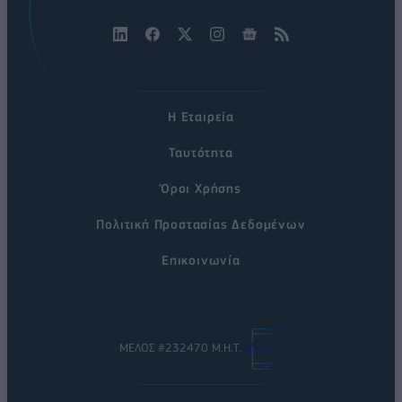
Η Εταιρεία
Ταυτότητα
Όροι Χρήσης
Πολιτική Προστασίας Δεδομένων
Επικοινωνία
ΜΕΛΟΣ #232470 Μ.Η.Τ.