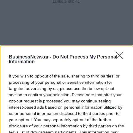
Σελίδα 5 από 41
BusinessNews.gr -
Do Not Process My Personal
Information
ΡΟΗ ΕΙΔΗΣΕΩΝ
If you wish to opt-out of the sale, sharing to third parties, or
processing of your personal or sensitive information for
targeted advertising by us, please use the below opt-out
Revolut: Νέος Chief Banking Officer ο Sid Jajodia
section to confirm your selection. Please note that after your
opt-out request is processed you may continue seeing
04/08/2026 - 18:29
ΠΡΟΣΩΠΑ
interest-based ads based on personal information utilized by
Ford και Dacia σταματούν την παραγωγή στη
us or personal information disclosed to third parties prior to
Ρουμανία έως τις 19 Αυγούστου λόγω της
your opt-out. You may separately opt-out of the further
ενεργειακής κρίσης
disclosure of your personal information by third parties on the
IAB’s list of downstream participants. This information may