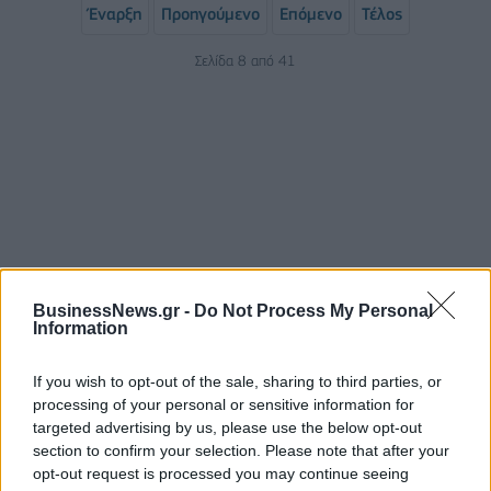
Έναρξη
Προηγούμενο
Επόμενο
Τέλος
Σελίδα 8 από 41
BusinessNews.gr -
Do Not Process My Personal
ΡΟΗ ΕΙΔΗΣΕΩΝ
Information
If you wish to opt-out of the sale, sharing to third parties, or
Χρηματιστήριο: Πτώση κατά 0,59%, στα 320,42
processing of your personal or sensitive information for
εκατ. ευρώ ο τζίρος
targeted advertising by us, please use the below opt-out
section to confirm your selection. Please note that after your
06/08/2026 - 18:10
ΟΙΚΟΝΟΜΙΑ
opt-out request is processed you may continue seeing