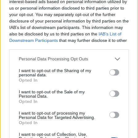
ΟΠΕΚΑ: Αύριο η δεύτερη πληρωμή των δικαιούχων
interest-based ads based on personal information utilized by
του Λογαριασμού Αγροτικής Εστίας
us or personal information disclosed to third parties prior to
your opt-out. You may separately opt-out of the further
06/08/2026 - 17:40
ΟΙΚΟΝΟΜΙΑ
disclosure of your personal information by third parties on the
IAB’s list of downstream participants. This information may
Κυβερνητική Επιτροπή Βιομηχανίας- Κ. Μητσοτάκης:
also be disclosed by us to third parties on the
IAB’s List of
Στρατηγική προτεραιότητα η ενίσχυση της
Downstream Participants
that may further disclose it to other
βιομηχανίας
third parties.
06/08/2026 - 17:18
ΠΟΛΙΤΙΚΗ
Personal Data Processing Opt Outs
Από τις 28 Αυγούστου η ψηφιακή ενεργοποίηση της
Κάρτας Αγρότη μέσω της ΕΑΕ 2026
I want to opt-out of the Sharing of my
personal data.
06/08/2026 - 16:51
ΟΙΚΟΝΟΜΙΑ
Opted In
Eurobank: Εξελίξεις και προοπτικές στις αγορές
I want to opt-out of the Sale of my
πετρελαίου και φυσικού αερίου στην Ευρώπη
Personal Data.
Opted In
06/08/2026 - 16:20
ΕΝΕΡΓΕΙΑ
I want to opt-out of processing my
Οι ελληνικές scale-ups επιχειρήσεις στρέφονται
Personal Data for Targeted Advertising.
στην ανάπτυξη - Μεγαλύτερη πρόκληση η
Opted In
προσέλκυση πελατών
I want to opt-out of Collection, Use,
06/08/2026 - 15:56
ΕΠΙΧΕΙΡΗΣΕΙΣ