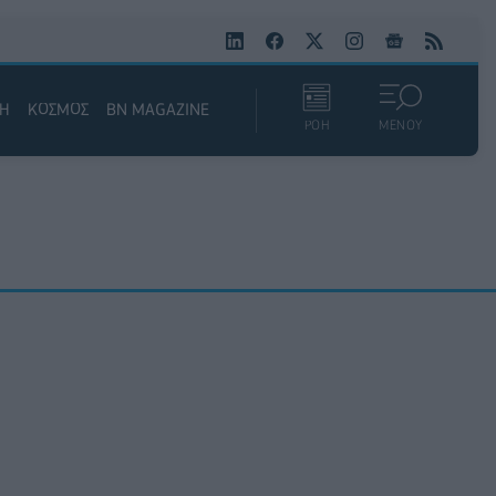
ΚΗ
ΚΟΣΜΟΣ
BN MAGAZINE
ΡΟΗ
ΜΕΝΟΥ