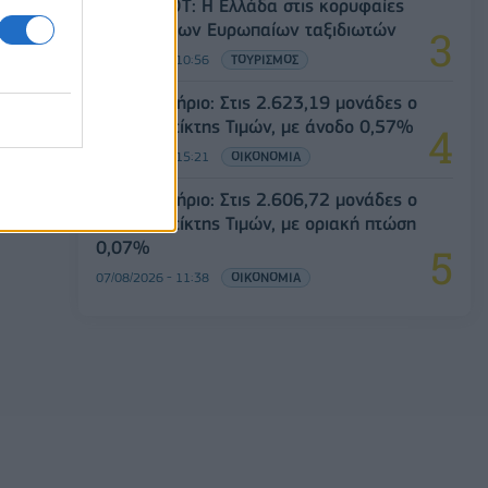
Έρευνα ΕΟΤ: Η Ελλάδα στις κορυφαίες
επιλογές των Ευρωπαίων ταξιδιωτών
07/08/2026 - 10:56
ΤΟΥΡΙΣΜΟΣ
Χρηματιστήριο: Στις 2.623,19 μονάδες ο
Γενικός Δείκτης Τιμών, με άνοδο 0,57%
07/08/2026 - 15:21
ΟΙΚΟΝΟΜΙΑ
Χρηματιστήριο: Στις 2.606,72 μονάδες ο
Γενικός Δείκτης Τιμών, με οριακή πτώση
0,07%
07/08/2026 - 11:38
ΟΙΚΟΝΟΜΙΑ