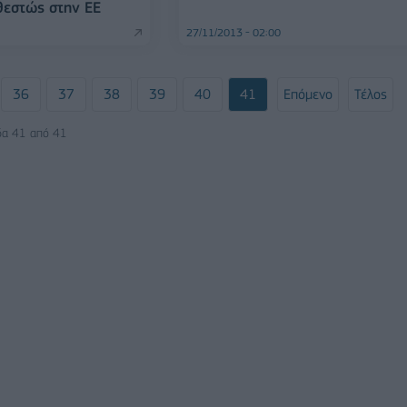
θεστώς στην ΕΕ
27/11/2013 - 02:00
36
37
38
39
40
41
Επόμενο
Τέλος
δα 41 από 41