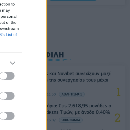
Σαουδική Αραβία, Τουρκία και Πακιστάν
ection to
υπογράφουν κοινή αμυντική συμφωνία
ou may
 personal
07/08/2026 - 13:47
ΚΟΣΜΟΣ
out of the
 downstream
B’s List of
ΔΗΜΟΦΙΛΗ
Ατρόμητος και Novibet συνεχίζουν μαζί:
Ανανέωση της συνεργασίας τους μέχρι
το 2028
07/08/2026 - 11:50
ΑΘΛΗΤΙΣΜΟΣ
Χρηματιστήριο: Στις 2.618,95 μονάδες ο
Γενικός Δείκτης Τιμών, με άνοδο 0,40%
07/08/2026 - 13:07
ΟΙΚΟΝΟΜΙΑ