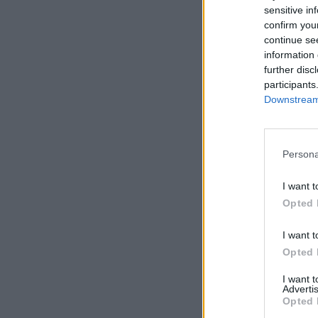
sensitive in
confirm you
continue se
information 
further disc
participants
Downstream 
Persona
I want t
Opted 
I want t
Opted 
I want 
Advertis
Opted 