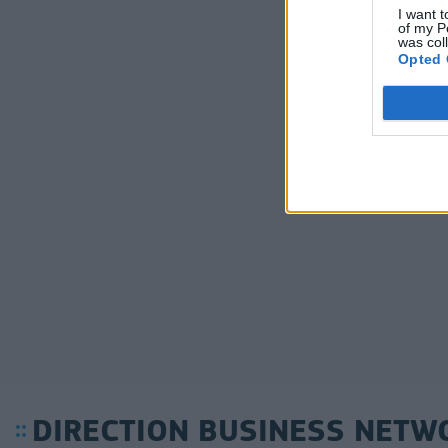
I want t
of my P
was col
Opted 
DIRECTION BUSINESS NETW