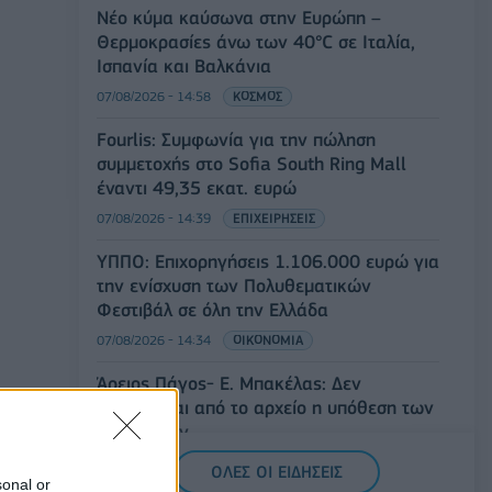
Νέο κύμα καύσωνα στην Ευρώπη –
Θερμοκρασίες άνω των 40°C σε Ιταλία,
Ισπανία και Βαλκάνια
07/08/2026 - 14:58
ΚΟΣΜΟΣ
Fourlis: Συμφωνία για την πώληση
συμμετοχής στο Sofia South Ring Mall
έναντι 49,35 εκατ. ευρώ
07/08/2026 - 14:39
ΕΠΙΧΕΙΡΗΣΕΙΣ
ΥΠΠΟ: Επιχορηγήσεις 1.106.000 ευρώ για
την ενίσχυση των Πολυθεματικών
Φεστιβάλ σε όλη την Ελλάδα
07/08/2026 - 14:34
ΟΙΚΟΝΟΜΙΑ
Άρειος Πάγος- Ε. Μπακέλας: Δεν
ανασύρεται από το αρχείο η υπόθεση των
υποκλοπών
07/08/2026 - 14:11
ΕΛΛΑΔΑ
ΟΛΕΣ ΟΙ ΕΙΔΗΣΕΙΣ
sonal or