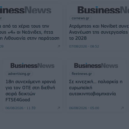
gr
csrnews.gr
 από τα χέρια τους την
Ατρόμητος και Novibet συνε
ους «4» οι Νεάνιδες, ήττα
Ανανέωση της συνεργασίας 
η Λιθουανία στην παράταση
το 2028
:09
07/08/2026 - 08:52
advertising.gr
fleetnews.gr
18η συνεχόμενη χρονιά
Σε κινεζική… πολιορκία η
για τον ΟΤΕ στη διεθνή
ευρωπαϊκή
σειρά δεικτών
αυτοκινητοβιομηχανία
FTSE4Good
06/08/2026 - 11:39
06/08/2026 - 05:00