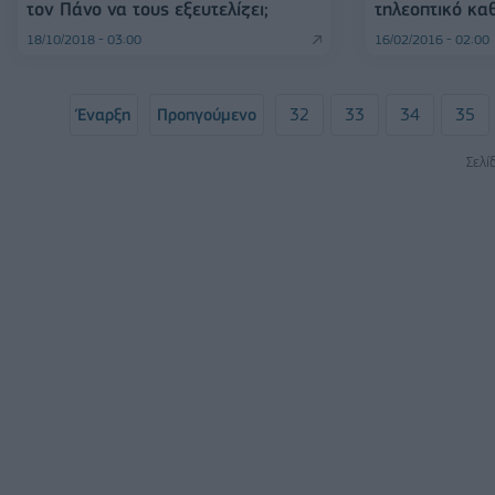
τον Πάνο να τους εξευτελίζει;
τηλεοπτικό κα
18/10/2018 - 03:00
16/02/2016 - 02:00
Έναρξη
Προηγούμενο
32
33
34
35
Σελί