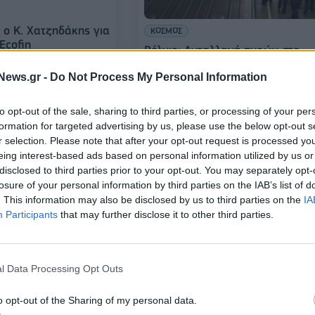
 ο Κ. Χατζηδάκης για
ΚΟΣΜΟΣ
Ecofin
Βέλγιο: Ανταλλαγή πυρών στο
μετρό των Βρυξελλών -
News.gr -
Do Not Process My Personal Information
Ανθρωποκυνηγητό για τους
ενόπλους
to opt-out of the sale, sharing to third parties, or processing of your per
05/02/2025 - 13:53
formation for targeted advertising by us, please use the below opt-out s
r selection. Please note that after your opt-out request is processed y
eing interest-based ads based on personal information utilized by us or
disclosed to third parties prior to your opt-out. You may separately opt-
losure of your personal information by third parties on the IAB’s list of
. This information may also be disclosed by us to third parties on the
IA
Participants
that may further disclose it to other third parties.
ΚΟΣΜΟΣ
l Data Processing Opt Outs
Συνάντηση διεθνών εταίρων στι
Βρυξέλλες για την Παλαιστίνη σε
o opt-out of the Sharing of my personal data.
το στην Audi
υπουργικό επίπεδο