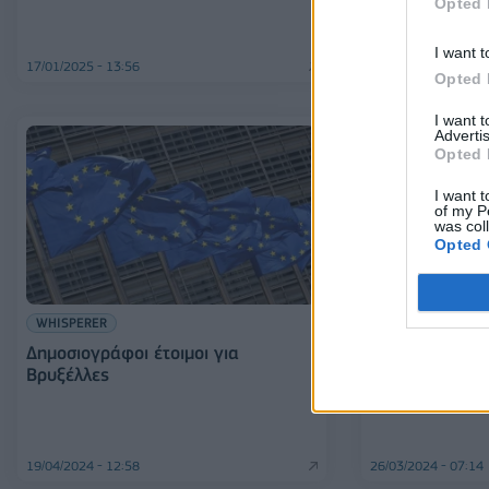
Opted 
Βρυξελλών - 
εργαζομένων
I want t
17/01/2025 - 13:56
15/11/2024 - 22:27
Opted 
I want 
Advertis
Opted 
I want t
of my P
was col
Opted 
ΚΟΣΜΟΣ
WHISPERER
Νέα διαμαρτυρ
Δημοσιογράφοι έτοιμοι για
Βρυξέλλες σή
Βρυξέλλες
19/04/2024 - 12:58
26/03/2024 - 07:14