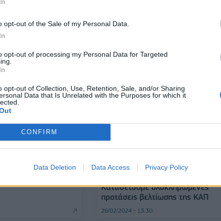
In
Οργή των 3.000
o opt-out of the Sale of my Personal Data.
26/05/2024 - 17:44
In
to opt-out of processing my Personal Data for Targeted
ing.
In
o opt-out of Collection, Use, Retention, Sale, and/or Sharing
ersonal Data that Is Unrelated with the Purposes for which it
lected.
Out
CONFIRM
ία των αγροτών στις
μερα
ΟΙΚΟΝΟΜΙΑ
Data Deletion
Data Access
Privacy Policy
Λ. Αυγενάκης από Βρυξέλλες:
Καταθέτουμε ολοκληρωμένες
προτάσεις βελτίωσης της ΚΑΠ
26/02/2024 - 13:30