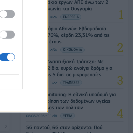
χαρτοφυλάκιο έργων ΑΠΕ άνω των 2
GW σε Πολωνία και Ουγγαρία
08/08/2026 - 10:26
ΕΝΕΡΓΕΙΑ
Χρηματιστήριο Αθηνών: Εβδομαδιαία
άνοδος 1,76%, κέρδη 23,31% από τις
αρχές του έτους
08/08/2026 - 12:36
ΟΙΚΟΝΟΜΙΑ
Ελληνική Αναπτυξιακή Τράπεζα: Με
«προίκα» 2 δισ. ευρώ ανοίγει δρόμο για
δάνεια έως 5 δισ. σε μικρομεσαίες
08/08/2026 - 11:22
ΤΡΑΠΕΖΕΣ
Health Monitoring: Η εθνική υποδομή για
την αξιοποίηση των δεδομένων υγείας
προς όφελος των πολιτών
08/08/2026 - 11:48
ΥΓΕΙΑ
5G παντού, 6G στον ορίζοντα: Πού