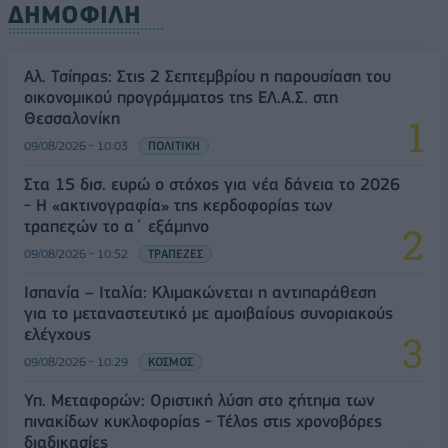
ΔΗΜΟΦΙΛΗ
Αλ. Τσίπρας: Στις 2 Σεπτεμβρίου η παρουσίαση του
οικονομικού προγράμματος της ΕΛ.Α.Σ. στη
Θεσσαλονίκη
09/08/2026 - 10:03
ΠΟΛΙΤΙΚΗ
Στα 15 δισ. ευρώ ο στόχος για νέα δάνεια το 2026
- Η «ακτινογραφία» της κερδοφορίας των
τραπεζών το α΄ εξάμηνο
09/08/2026 - 10:52
ΤΡΑΠΕΖΕΣ
Ισπανία – Ιταλία: Κλιμακώνεται η αντιπαράθεση
για το μεταναστευτικό με αμοιβαίους συνοριακούς
ελέγχους
09/08/2026 - 10:29
ΚΟΣΜΟΣ
Υπ. Μεταφορών: Οριστική λύση στο ζήτημα των
πινακίδων κυκλοφορίας - Τέλος στις χρονοβόρες
διαδικασίες