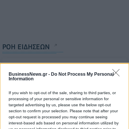
ΡΟΗ ΕΙΔΗΣΕΩΝ
Π. Μαρινάκης: «Το δημογραφικό δεν μπορεί να
περιμένει»
BusinessNews.gr -
Do Not Process My Personal
Information
09/08/2026 - 14:34
ΠΟΛΙΤΙΚΗ
Ε. Τουρνάς: Πάνω από 400 πυρκαγιές σε δέκα
If you wish to opt-out of the sale, sharing to third parties, or
ημέρες - Σε επιφυλακή ο κρατικός μηχανισμός
processing of your personal or sensitive information for
targeted advertising by us, please use the below opt-out
09/08/2026 - 14:17
ΠΟΛΙΤΙΚΗ
section to confirm your selection. Please note that after your
Εξαγωγές: Η Ελλάδα κερδίζει τους Ευρωπαίους
opt-out request is processed you may continue seeing
ανταγωνιστές – Άνοδος μεριδίων σε 9 από 11
interest-based ads based on personal information utilized by
κλάδους (Εθνική Τράπεζα)
us or personal information disclosed to third parties prior to