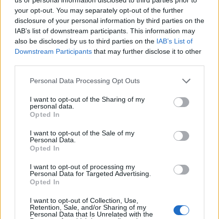
your opt-out. You may separately opt-out of the further
09/08/2026 - 13:51
ΟΙΚΟΝΟΜΙΑ
disclosure of your personal information by third parties on the
Προς εκτύπωση το πολλαπλό βιβλίο - «Σύγχρονο
IAB’s list of downstream participants. This information may
εκπαιδευτικό υλικό, τόσο σε έντυπη όσο και σε
also be disclosed by us to third parties on the
IAB’s List of
ηλεκτρονική μορφή»
Downstream Participants
that may further disclose it to other
third parties.
09/08/2026 - 13:24
ΕΛΛΑΔΑ
Personal Data Processing Opt Outs
Γερμανία: Το Βερολίνο θα επεκτείνει την έρευνα για
την ασφάλεια από τα drones μετά το περιστατικό σε
I want to opt-out of the Sharing of my
αεροδρόμιο
personal data.
Opted In
09/08/2026 - 12:57
ΚΟΣΜΟΣ
I want to opt-out of the Sale of my
Αυξημένη η επιβατική κίνηση από το λιμάνι του
Personal Data.
Πειραιά – Περίπου 60.000 ταξίδεψαν Παρασκευή
Opted In
και Σάββατο
I want to opt-out of processing my
09/08/2026 - 12:33
ΕΛΛΑΔΑ
Personal Data for Targeted Advertising.
Opted In
Από τη Δυτική Αττική στη Νότια Γαλλία : Οι εμπειρίες
Ελλήνων και Γάλλων πυροσβεστών από τα πύρινα
I want to opt-out of Collection, Use,
Retention, Sale, and/or Sharing of my
μέτωπα
Personal Data that Is Unrelated with the