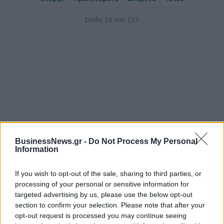
Σελίδα 10 από 153
ΡΟΗ ΕΙΔΗΣΕΩΝ
BusinessNews.gr -
Do Not Process My Personal
Information
If you wish to opt-out of the sale, sharing to third parties, or
Χρηματιστήριο: Στις 2.601,31 μονάδες ο Γενικός
processing of your personal or sensitive information for
Δείκτης Τιμών, με πτώση 0,53%
targeted advertising by us, please use the below opt-out
10/08/2026 - 11:10
ΟΙΚΟΝΟΜΙΑ
section to confirm your selection. Please note that after your
opt-out request is processed you may continue seeing
Συνάλλαγμα: Το ευρώ ενισχύεται 0,06%, στα