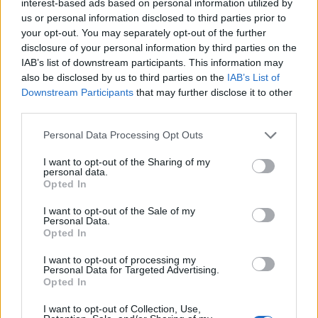
interest-based ads based on personal information utilized by
1,1569 δολάρια
us or personal information disclosed to third parties prior to
10/08/2026 - 11:02
ΟΙΚΟΝΟΜΙΑ
your opt-out. You may separately opt-out of the further
disclosure of your personal information by third parties on the
Ευρωαγορές: Οριακές διακυμάνσεις στην έναρξη
IAB’s list of downstream participants. This information may
των συναλλαγών της εβδομάδας
also be disclosed by us to third parties on the
IAB’s List of
10/08/2026 - 11:00
ΟΙΚΟΝΟΜΙΑ
Downstream Participants
that may further disclose it to other
third parties.
Ο Τραμπ αναδημοσίευσε στο Truth Social
συνέντευξη του Πλεύρη για το μεταναστευτικό
Personal Data Processing Opt Outs
10/08/2026 - 10:54
ΠΟΛΙΤΙΚΗ
I want to opt-out of the Sharing of my
personal data.
Από τη Σπάρτη στη διεθνή ελίτ της γεύσης: Νέες
Opted In
διακρίσεις για τις ελιές Σακελλαρόπουλου
I want to opt-out of the Sale of my
10/08/2026 - 10:42
ΕΠΙΧΕΙΡΗΣΕΙΣ
Personal Data.
Opted In
ΑΑΔΕ: Φορολογικό «σαφάρι» στις τουριστικές
περιοχές, με οδηγό τις καταγγελίες πολιτών
I want to opt-out of processing my
Personal Data for Targeted Advertising.
10/08/2026 - 10:24
ΟΙΚΟΝΟΜΙΑ
Opted In
ΚΑΛΑΣ: Αυξημένα κόστη «ροκάνισαν» την
I want to opt-out of Collection, Use,
κερδοφορία - Στόχος για το 2026 η ανάπτυξη και