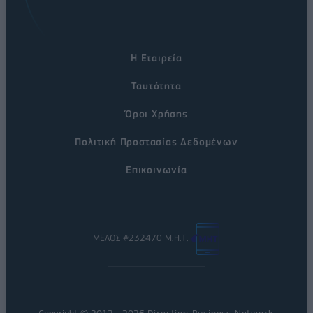
Η Εταιρεία
Ταυτότητα
Όροι Χρήσης
Πολιτική Προστασίας Δεδομένων
Επικοινωνία
ΜΕΛΟΣ #232470 Μ.Η.Τ.