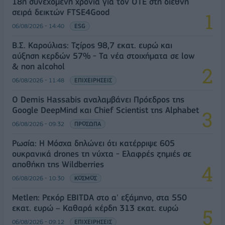
18η συνεχόμενη χρονιά για τον ΟΤΕ στη διεθνή
σειρά δεικτών FTSE4Good
06/08/2026 - 14:40
ESG
Β.Σ. Καρούλιας: Τζίρος 98,7 εκατ. ευρώ και
αύξηση κερδών 57% - Τα νέα στοιχήματα σε low
& non alcohol
06/08/2026 - 11:48
ΕΠΙΧΕΙΡΗΣΕΙΣ
Ο Demis Hassabis αναλαμβάνει Πρόεδρος της
Google DeepMind και Chief Scientist της Alphabet
06/08/2026 - 09:32
ΠΡΟΣΩΠΑ
Ρωσία: Η Μόσχα δηλώνει ότι κατέρριψε 605
ουκρανικά drones τη νύχτα - Ελαφρές ζημιές σε
αποθήκη της Wildberries
06/08/2026 - 10:30
ΚΟΣΜΟΣ
Metlen: Ρεκόρ EBITDA στο α' εξάμηνο, στα 550
εκατ. ευρώ – Καθαρά κέρδη 313 εκατ. ευρώ
06/08/2026 - 09:12
ΕΠΙΧΕΙΡΗΣΕΙΣ