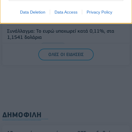
Στ. Παπασταύρου: Άμεσα αντιδιαβρωτικά έργα στη
Δυτική Αττική
Data Deletion
Data Access
Privacy Policy
06/08/2026 - 15:17
ΠΟΛΙΤΙΚΗ
Συνάλλαγμα: Το ευρώ υποχωρεί κατά 0,11%, στα
1,1541 δολάρια
06/08/2026 - 14:59
ΟΙΚΟΝΟΜΙΑ
ΟΛΕΣ ΟΙ ΕΙΔΗΣΕΙΣ
ΔΗΜΟΦΙΛΗ