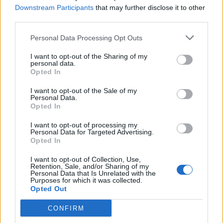
Κάρτας Αγρότη μέσω της ΕΑΕ 2026
Downstream Participants
that may further disclose it to other
third parties.
06/08/2026 - 16:51
ΟΙΚΟΝΟΜΙΑ
Eurobank: Εξελίξεις και προοπτικές στις αγορές
Personal Data Processing Opt Outs
πετρελαίου και φυσικού αερίου στην Ευρώπη
I want to opt-out of the Sharing of my
06/08/2026 - 16:20
ΕΝΕΡΓΕΙΑ
personal data.
Opted In
Οι ελληνικές scale-ups επιχειρήσεις στρέφονται
στην ανάπτυξη - Μεγαλύτερη πρόκληση η
I want to opt-out of the Sale of my
Personal Data.
προσέλκυση πελατών
Opted In
06/08/2026 - 15:56
ΕΠΙΧΕΙΡΗΣΕΙΣ
I want to opt-out of processing my
Personal Data for Targeted Advertising.
Χρηματιστήριο: Στις 2.627,95 μονάδες ο Γενικός
Opted In
Δείκτης Τιμών, με άνοδο 0,15%
06/08/2026 - 15:46
I want to opt-out of Collection, Use,
ΟΙΚΟΝΟΜΙΑ
Retention, Sale, and/or Sharing of my
Personal Data that Is Unrelated with the
ΥΠΑΑΤ: Αποζημιώσεις 38,1 εκατ. ευρώ σε
Purposes for which it was collected.
κτηνοτρόφους για ευλογιά, πανώλη και αφθώδη
Opted Out
πυρετό
CONFIRM
06/08/2026 - 15:33
ΟΙΚΟΝΟΜΙΑ