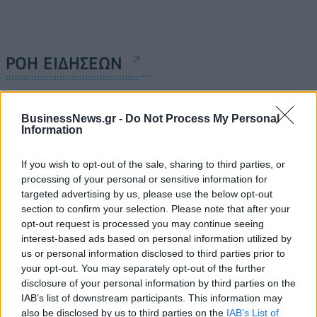
ΡΟΗ ΕΙΔΗΣΕΩΝ
Χρηματιστήριο: Πτώση κατά 0,59%, στα 320,42
BusinessNews.gr -
Do Not Process My Personal
εκατ. ευρώ ο τζίρος
Information
06/08/2026 - 18:10
ΟΙΚΟΝΟΜΙΑ
If you wish to opt-out of the sale, sharing to third parties, or
ΟΠΕΚΑ: Αύριο η δεύτερη πληρωμή των δικαιούχων
processing of your personal or sensitive information for
του Λογαριασμού Αγροτικής Εστίας
targeted advertising by us, please use the below opt-out
06/08/2026 - 17:40
ΟΙΚΟΝΟΜΙΑ
section to confirm your selection. Please note that after your
opt-out request is processed you may continue seeing
Κυβερνητική Επιτροπή Βιομηχανίας- Κ. Μητσοτάκης:
interest-based ads based on personal information utilized by
Στρατηγική προτεραιότητα η ενίσχυση της
us or personal information disclosed to third parties prior to
βιομηχανίας
your opt-out. You may separately opt-out of the further
06/08/2026 - 17:18
ΠΟΛΙΤΙΚΗ
disclosure of your personal information by third parties on the
IAB’s list of downstream participants. This information may
Από τις 28 Αυγούστου η ψηφιακή ενεργοποίηση της
also be disclosed by us to third parties on the
IAB’s List of