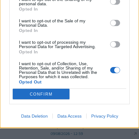
διαδικασίες
personal data.
Opted In
09/08/2026 - 11:18
ΕΛΛΑΔΑ
I want to opt-out of the Sale of my
Αυξημένη η επιβατική κίνηση από το λιμάνι του
Personal Data.
Πειραιά – Περίπου 60.000 ταξίδεψαν Παρασκευή
Opted In
και Σάββατο
I want to opt-out of processing my
09/08/2026 - 12:33
ΕΛΛΑΔΑ
Personal Data for Targeted Advertising.
Opted In
I want to opt-out of Collection, Use,
Retention, Sale, and/or Sharing of my
Personal Data that Is Unrelated with the
Purposes for which it was collected.
Opted Out
CONFIRM
DIRECTION BUSINESS NETWORK
allstarbasket.gr
Data Deletion
Data Access
Privacy Policy
Κρόνος BC PLASIS: Απέκτησε τον
Χάρη Κιούση (pic)
09/08/2026 - 12:59