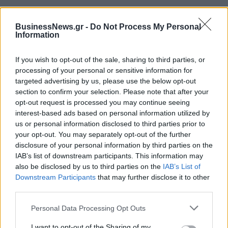
ΔΗΜΟΦΙΛΗ
BusinessNews.gr -
Do Not Process My Personal
Information
Αλ. Τσίπρας: Στις 2 Σεπτεμβρίου η παρουσίαση του
οικονομικού προγράμματος της ΕΛ.Α.Σ. στη
If you wish to opt-out of the sale, sharing to third parties, or
Θεσσαλονίκη
processing of your personal or sensitive information for
targeted advertising by us, please use the below opt-out
09/08/2026 - 10:03
ΠΟΛΙΤΙΚΗ
section to confirm your selection. Please note that after your
Στα 15 δισ. ευρώ ο στόχος για νέα δάνεια το 2026
opt-out request is processed you may continue seeing
- Η «ακτινογραφία» της κερδοφορίας των
interest-based ads based on personal information utilized by
τραπεζών το α΄ εξάμηνο
us or personal information disclosed to third parties prior to
your opt-out. You may separately opt-out of the further
09/08/2026 - 10:52
ΤΡΑΠΕΖΕΣ
disclosure of your personal information by third parties on the
IAB’s list of downstream participants. This information may
Ισπανία – Ιταλία: Κλιμακώνεται η αντιπαράθεση
also be disclosed by us to third parties on the
IAB’s List of
για το μεταναστευτικό με αμοιβαίους συνοριακούς
Downstream Participants
that may further disclose it to other
ελέγχους
third parties.
09/08/2026 - 10:29
ΚΟΣΜΟΣ
Personal Data Processing Opt Outs
Υπ. Μεταφορών: Οριστική λύση στο ζήτημα των
πινακίδων κυκλοφορίας - Τέλος στις χρονοβόρες
I want to opt-out of the Sharing of my