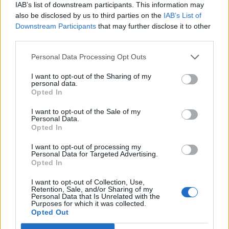
IAB’s list of downstream participants. This information may
Υπουργείο Εργασίας: Ο “χάρτης” των πληρωμών
also be disclosed by us to third parties on the
IAB’s List of
από τον e-ΕΦΚΑ και τη ΔΥΠΑ έως τις 14 Αυγούστου
Downstream Participants
that may further disclose it to other
08/08/2026 - 12:58
ΟΙΚΟΝΟΜΙΑ
third parties.
Οι Hamilton Reserve Bank και SEE Capital
Personal Data Processing Opt Outs
Hamilton Ltd. συνάπτουν συμφωνία υπηρεσιών
μάρκετινγκ
I want to opt-out of the Sharing of my
personal data.
08/08/2026 - 13:44
ΕΠΙΧΕΙΡΗΣΕΙΣ
Opted In
Χρηματιστήριο Αθηνών: Εβδομαδιαία άνοδος
I want to opt-out of the Sale of my
Personal Data.
1,76%, κέρδη 23,31% από τις αρχές του έτους
Opted In
08/08/2026 - 12:36
ΟΙΚΟΝΟΜΙΑ
I want to opt-out of processing my
Διευρύνεται η πρωτοβουλία για τις τιμές στο ράφι
Personal Data for Targeted Advertising.
Opted In
με 916 προϊόντα
08/08/2026 - 12:12
ΛΙΑΝΕΜΠΟΡΙΟ
I want to opt-out of Collection, Use,
Retention, Sale, and/or Sharing of my
Personal Data that Is Unrelated with the
Health Monitoring: Η εθνική υποδομή για την
Purposes for which it was collected.
αξιοποίηση των δεδομένων υγείας προς όφελος
Opted Out
των πολιτών