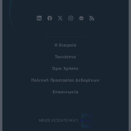
Η Εταιρεία
Ταυτότητα
Όροι Χρήσης
Πολιτική Προστασίας Δεδομένων
Επικοινωνία
ΜΕΛΟΣ #232470 Μ.Η.Τ.