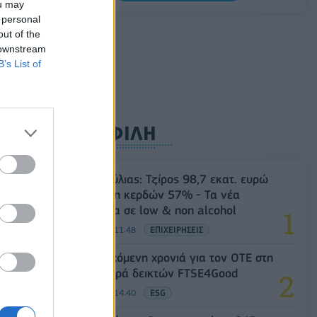
ou may
ο δράστης
 personal
07/08/2026 - 09:11
ΚΟΣΜΟΣ
out of the
 downstream
B’s List of
ΔΗΜΟΦΙΛΗ
Β.Σ. Καρούλιας: Τζίρος 98,7 εκατ. ευρώ
και αύξηση κερδών 57% - Τα νέα
στοιχήματα σε low & non alcohol
06/08/2026 - 11:48
ΕΠΙΧΕΙΡΗΣΕΙΣ
18η συνεχόμενη χρονιά για τον ΟΤΕ στη
διεθνή σειρά δεικτών FTSE4Good
06/08/2026 - 14:40
ESG