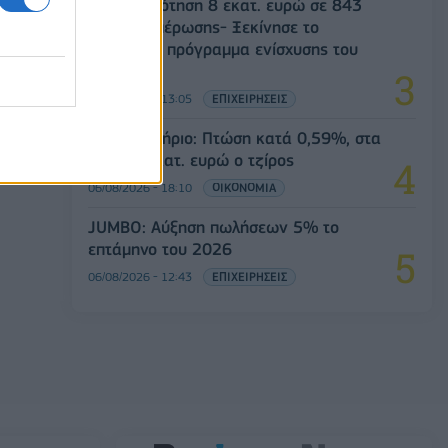
Χρηματοδότηση 8 εκατ. ευρώ σε 843
μέσα ενημέρωσης- Ξεκίνησε το
πενταετές πρόγραμμα ενίσχυσης του
Τύπου
06/08/2026 - 13:05
ΕΠΙΧΕΙΡΗΣΕΙΣ
Χρηματιστήριο: Πτώση κατά 0,59%, στα
320,42 εκατ. ευρώ ο τζίρος
06/08/2026 - 18:10
ΟΙΚΟΝΟΜΙΑ
JUMBO: Αύξηση πωλήσεων 5% το
επτάμηνο του 2026
06/08/2026 - 12:43
ΕΠΙΧΕΙΡΗΣΕΙΣ