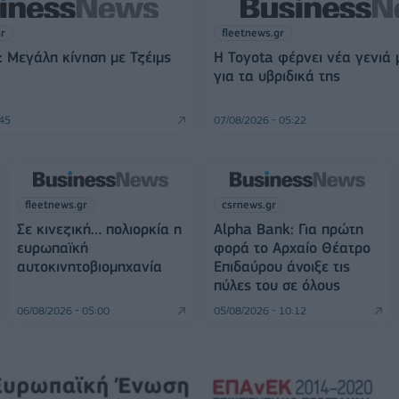
gr
fleetnews.gr
 Μεγάλη κίνηση με Τζέιμς
Η Toyota φέρνει νέα γενιά
για τα υβριδικά της
:45
07/08/2026 - 05:22
fleetnews.gr
csrnews.gr
Σε κινεζική… πολιορκία η
Alpha Bank: Για πρώτη
ευρωπαϊκή
φορά το Αρχαίο Θέατρο
αυτοκινητοβιομηχανία
Επιδαύρου άνοιξε τις
πύλες του σε όλους
06/08/2026 - 05:00
05/08/2026 - 10:12