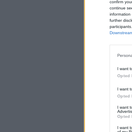
confirm you
continue se
information 
further disc
participants
Downstream 
Persona
I want t
Opted 
I want t
Opted 
I want 
Advertis
Opted 
I want t
of my P