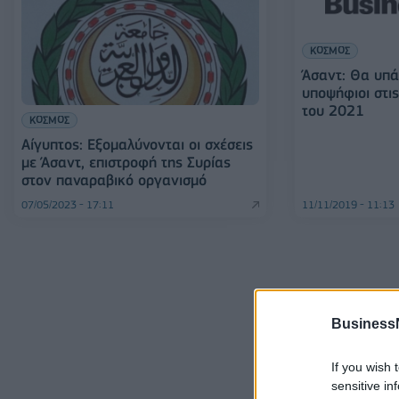
ΚΟΣΜΟΣ
Άσαντ: Θα υπά
υποψήφιοι στι
του 2021
ΚΟΣΜΟΣ
Αίγυπτος: Εξομαλύνονται οι σχέσεις
με Άσαντ, επιστροφή της Συρίας
στον παναραβικό οργανισμό
07/05/2023 - 17:11
11/11/2019 - 11:13
Business
If you wish 
sensitive in