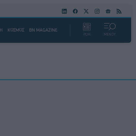
ΚΗ
ΚΟΣΜΟΣ
BN MAGAZINE
ΡΟΗ
ΜΕΝΟΥ