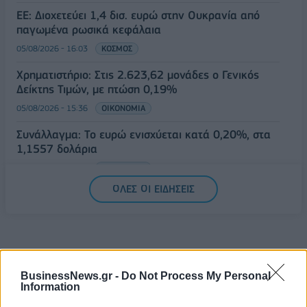
ΕΕ: Διοχετεύει 1,4 δισ. ευρώ στην Ουκρανία από
παγωμένα ρωσικά κεφάλαια
05/08/2026 - 16:03
ΚΟΣΜΟΣ
Χρηματιστήριο: Στις 2.623,62 μονάδες ο Γενικός
Δείκτης Τιμών, με πτώση 0,19%
05/08/2026 - 15:36
ΟΙΚΟΝΟΜΙΑ
Συνάλλαγμα: Το ευρώ ενισχύεται κατά 0,20%, στα
1,1557 δολάρια
05/08/2026 - 15:28
ΟΙΚΟΝΟΜΙΑ
ΟΛΕΣ ΟΙ ΕΙΔΗΣΕΙΣ
BusinessNews.gr -
Do Not Process My Personal
Information