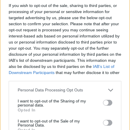
If you wish to opt-out of the sale, sharing to third parties, or
ΔΗΜΟΦΙΛΗ
processing of your personal or sensitive information for
targeted advertising by us, please use the below opt-out
section to confirm your selection. Please note that after your
Η Vendora επεκτείνεται σε 27 χώρες της
opt-out request is processed you may continue seeing
Ευρωπαϊκή 'Ενωσης
interest-based ads based on personal information utilized by
05/08/2026 - 10:52
ΕΠΙΧΕΙΡΗΣΕΙΣ
us or personal information disclosed to third parties prior to
your opt-out. You may separately opt-out of the further
SpaceX: Άλμα 92% στα έσοδα του α' τριμήνου στα
disclosure of your personal information by third parties on the
7,8 δισ. δολάρια
IAB’s list of downstream participants. This information may
also be disclosed by us to third parties on the
IAB’s List of
05/08/2026 - 08:44
ΤΕΧΝΟΛΟΓΙΑ
Downstream Participants
that may further disclose it to other
Evergood: Άγγιξε τα 300 εκατ. ο τζίρος- Στα 10
third parties.
εκατ. ευρώ το τίμημα για το 60% του Jackaroo
Personal Data Processing Opt Outs
05/08/2026 - 12:50
ΕΠΙΧΕΙΡΗΣΕΙΣ
I want to opt-out of the Sharing of my
Alpha Bank: Για πρώτη φορά το Αρχαίο Θέατρο
personal data.
Επιδαύρου άνοιξε τις πύλες του σε όλους
Opted In
05/08/2026 - 12:41
ESG
I want to opt-out of the Sale of my
Personal Data.
Παπουτσάνης: Καθαρά κέρδη 3,4 εκατ. ευρώ στο
Opted In