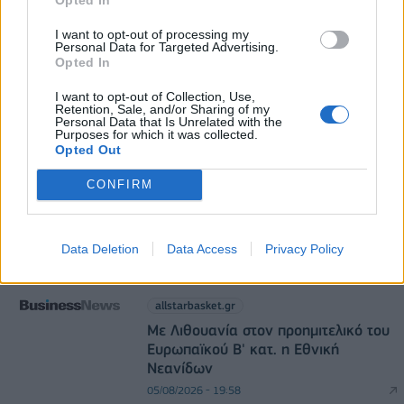
α΄ εξάμηνο – Στα 40,7 εκατ. ευρώ ο τζίρος
I want to opt-out of processing my
05/08/2026 - 08:01
ΕΠΙΧΕΙΡΗΣΕΙΣ
Personal Data for Targeted Advertising.
Opted In
I want to opt-out of Collection, Use,
Retention, Sale, and/or Sharing of my
Personal Data that Is Unrelated with the
Purposes for which it was collected.
Opted Out
CONFIRM
allstarbasket.gr
Στο Κάνσας Στέιτ η Τζωάνα
Ταμπάκου (pic)
Data Deletion
Data Access
Privacy Policy
05/08/2026 - 20:44
allstarbasket.gr
Με Λιθουανία στον προημιτελικό του
Ευρωπαϊκού Β' κατ. η Εθνική
Νεανίδων
05/08/2026 - 19:58