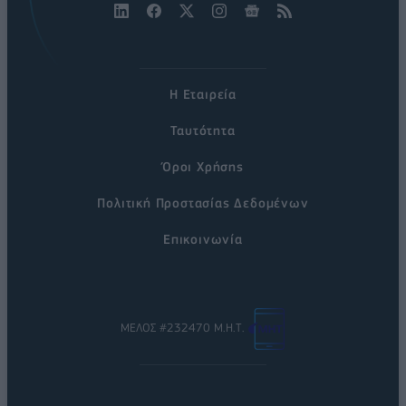
Η Εταιρεία
Ταυτότητα
Όροι Χρήσης
Πολιτική Προστασίας Δεδομένων
Επικοινωνία
ΜΕΛΟΣ #232470 Μ.Η.Τ.