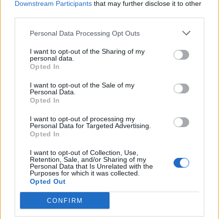
Downstream Participants
that may further disclose it to other
third parties.
Είσοδος της γαλλικής Meridiam στην ηλεκτρική
διασύνδεση Ελλάδας – Κύπρου
Personal Data Processing Opt Outs
05/08/2026 - 18:06
ΕΠΙΧΕΙΡΗΣΕΙΣ
I want to opt-out of the Sharing of my
ΗΠΑ: Επιβράδυνση των προσλήψεων στον ιδιωτικό
personal data.
Opted In
τομέα τον Ιούλιο - Δημιουργήθηκαν μόνο 44.000
θέσεις εργασίας
I want to opt-out of the Sale of my
Personal Data.
05/08/2026 - 17:16
ΚΟΣΜΟΣ
Opted In
ΔΕΗ: Ισχυρή ανάπτυξη στο α΄ εξάμηνο 2026 με
I want to opt-out of processing my
προσαρμοσμένο EBITDA στα 1,2 δισ. ευρώ
Personal Data for Targeted Advertising.
Opted In
05/08/2026 - 17:51
ΕΝΕΡΓΕΙΑ
Χρηματιστήριο: Πτώση κατά 0,18%, στα 315,71
I want to opt-out of Collection, Use,
Retention, Sale, and/or Sharing of my
εκατ. ευρώ ο τζίρος
Personal Data that Is Unrelated with the
Purposes for which it was collected.
05/08/2026 - 18:27
ΟΙΚΟΝΟΜΙΑ
Opted Out
CONFIRM