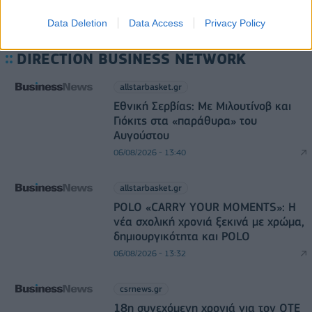
Data Deletion
Data Access
Privacy Policy
DIRECTION BUSINESS NETWORK
allstarbasket.gr
Εθνική Σερβίας: Με Μιλουτίνοβ και
Γιόκιτς στα «παράθυρα» του
Αυγούστου
06/08/2026 - 13:40
allstarbasket.gr
POLO «CARRY YOUR MOMENTS»: Η
νέα σχολική χρονιά ξεκινά με χρώμα,
δημιουργικότητα και POLO
06/08/2026 - 13:32
csrnews.gr
18η συνεχόμενη χρονιά για τον ΟΤΕ