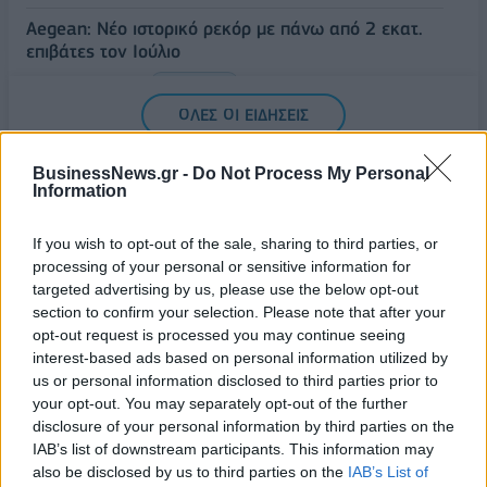
Aegean: Νέο ιστορικό ρεκόρ με πάνω από 2 εκατ.
επιβάτες τον Ιούλιο
06/08/2026 - 14:00
ΤΟΥΡΙΣΜΟΣ
ΟΛΕΣ ΟΙ ΕΙΔΗΣΕΙΣ
BusinessNews.gr -
Do Not Process My Personal
Information
If you wish to opt-out of the sale, sharing to third parties, or
processing of your personal or sensitive information for
targeted advertising by us, please use the below opt-out
section to confirm your selection. Please note that after your
ΔΗΜΟΦΙΛΗ
opt-out request is processed you may continue seeing
interest-based ads based on personal information utilized by
us or personal information disclosed to third parties prior to
Όμιλος AKTOR: Εξαγοράζει το 75% των ΗΛΕΚΤΩΡ
your opt-out. You may separately opt-out of the further
και THALIS – Στρατηγική συνεργασία με τη Motor
disclosure of your personal information by third parties on the
Oil
IAB’s list of downstream participants. This information may
also be disclosed by us to third parties on the
IAB’s List of
05/08/2026 - 17:39
ΕΠΙΧΕΙΡΗΣΕΙΣ