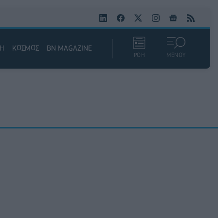
ΚΗ
ΚΟΣΜΟΣ
BN MAGAZINE
ΡΟΗ
ΜΕΝΟΥ