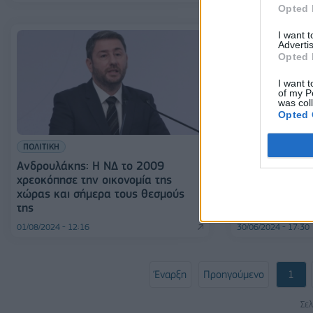
Opted 
I want 
Advertis
Opted 
I want t
of my P
was col
Opted 
ΠΟΛΙΤΙΚΗ
ΠΟΛΙΤΙΚΗ
Ανδρουλάκης: Η ΝΔ το 2009
Ανδρουλάκης:
χρεοκόπησε την οικονομία της
εκλογές για τη
χώρας και σήμερα τους θεσμούς
Οκτωβρίου- Δε
της
υπό ομηρεία
01/08/2024 - 12:16
30/06/2024 - 17:30
Έναρξη
Προηγούμενο
1
Σελ