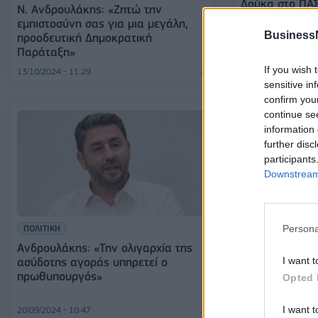
Δούκα στο ΠΑ
Ν. Ανδρουλάκης: «Ζητώ την
Κασσελάκη στ
εμπιστοσύνη σας για μια μεγάλη,
Business
προοδευτική Δημοκρατική
Παράταξη»
If you wish 
13/10/2024 - 11:29
30/09/2024 - 20:20
sensitive in
confirm you
continue se
information 
further disc
participants
Downstream 
Persona
ΠΟΛΙΤΙΚΗ
ΠΟΛΙΤΙΚΗ
Ανδρουλάκης: «Την ολιγαρχία της
Ανδρουλάκης: 
I want t
ασύδοτης αγοράς υπηρετεί ο
υπεύθυνη, προο
πρωθυπουργός»
αυτήν θέλουμ
Opted 
αυριανή κυβέ
I want t
20/09/2024 - 10:47
31/08/2024 - 17:35