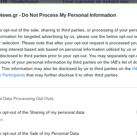
ΣΟΚ -Προβάδισμα
ξανά ευκαιρία σε αυτούς που
ον ΣΥΡΙΖΑ
πούλησαν το ΠΑΣΟΚ
News.gr -
Do Not Process My Personal Information
to opt-out of the sale, sharing to third parties, or processing of your per
21/09/2024 - 14:48
formation for targeted advertising by us, please use the below opt-out s
r selection. Please note that after your opt-out request is processed y
eing interest-based ads based on personal information utilized by us or
disclosed to third parties prior to your opt-out. You may separately opt-
losure of your personal information by third parties on the IAB’s list of
. This information may also be disclosed by us to third parties on the
IA
Participants
that may further disclose it to other third parties.
l Data Processing Opt Outs
ΠΟΛΙΤΙΚΗ
Χρειάζεται
Ανδρουλάκης: «Επιμολύνουν του
o opt-out of the Sharing of my personal data.
δευτική πολιτική και
θεσμούς στον βωμό της
ε να ασκήσουμε ως
συγκάλυψης»
In
ρνηση»
o opt-out of the Sale of my Personal Data.
04/08/2024 - 11:02