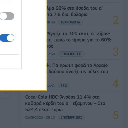
SpaceX: Άλμα 92% στα έσοδα του α'
τριμήνου στα 7,8 δισ. δολάρια
05/08/2026 - 08:44
ΤΕΧΝΟΛΟΓΙΑ
Evergood: Άγγιξε τα 300 εκατ. ο τζίρος-
Στα 10 εκατ. ευρώ το τίμημα για το 60%
του Jackaroo
05/08/2026 - 12:50
ΕΠΙΧΕΙΡΗΣΕΙΣ
Alpha Bank: Για πρώτη φορά το Αρχαίο
Θέατρο Επιδαύρου άνοιξε τις πύλες του
σε όλους
05/08/2026 - 12:41
ESG
Coca-Cola HBC: Άνοδος 11,4% στα
καθαρά κέρδη του α΄ εξαμήνου – Στα
524,4 εκατ. ευρώ
05/08/2026 - 09:10
ΕΠΙΧΕΙΡΗΣΕΙΣ