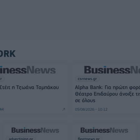
ORK
gr
csrnews.gr
Στέιτ η Τζωάνα Ταμπάκου
Alpha Bank: Για πρώτη φορ
Θέατρο Επιδαύρου άνοιξε τι
σε όλους
:44
05/08/2026 - 10:12
advertising.gr
fleetnews.gr