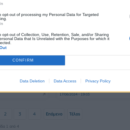
In
to opt-out of processing my Personal Data for Targeted
ing.
In
o opt-out of Collection, Use, Retention, Sale, and/or Sharing
ersonal Data that Is Unrelated with the Purposes for which it
lected.
Out
CONFIRM
ΠΟΛΙΤΙΚΗ
 Εσωκομματικές
Ανδρουλάκης: Δεν θα δεχτώ
ν ηγεσία 6 και 13
ρεσάλτα κι εκβιασμούς - Είμαι
ν θα γίνω πρόεδρος
έτοιμος να αξιολογηθώ από τη
Data Deletion
Data Access
Privacy Policy
βάση
17/06/2024 - 19:03
2
3
4
Επόμενο
Τέλος
ίδα 1 από 4