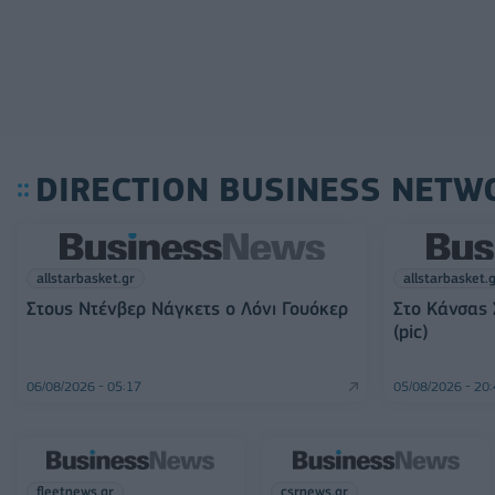
DIRECTION BUSINESS NETW
allstarbasket.gr
allstarbasket.
Στους Ντένβερ Νάγκετς ο Λόνι Γουόκερ
Στο Κάνσας 
(pic)
06/08/2026 - 05:17
05/08/2026 - 20
fleetnews.gr
csrnews.gr