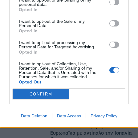
I want to opt-out of the Sharing of my
personal data.
Χρηματοδότηση 8 εκατ. ευρώ σε 843 μέσα
Opted In
ενημέρωσης- Ξεκίνησε το πενταετές πρόγραμμα
ενίσχυσης του Τύπου
I want to opt-out of the Sale of my
Personal Data.
06/08/2026 - 13:05
ΕΠΙΧΕΙΡΗΣΕΙΣ
Opted In
JUMBO: Αύξηση πωλήσεων 5% το επτάμηνο του
I want to opt-out of processing my
2026
Personal Data for Targeted Advertising.
Opted In
06/08/2026 - 12:43
ΕΠΙΧΕΙΡΗΣΕΙΣ
I want to opt-out of Collection, Use,
Retention, Sale, and/or Sharing of my
Personal Data that Is Unrelated with the
Purposes for which it was collected.
Opted Out
CONFIRM
DIRECTION BUSINESS NETWORK
Data Deletion
Data Access
Privacy Policy
allstarbasket.gr
Εθνική Παίδων: Πρεμιέρα στο
Ευρωπαϊκό με αντίπαλο την Ισπανία