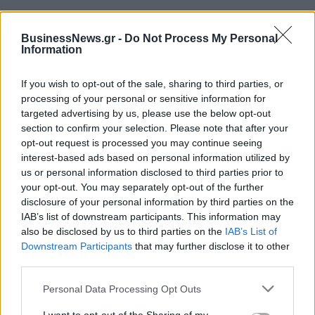
BusinessNews.gr -
Do Not Process My Personal
Information
ΔΗΜΟΦΙΛΗ
If you wish to opt-out of the sale, sharing to third parties, or
processing of your personal or sensitive information for
18η συνεχόμενη χρονιά για τον ΟΤΕ στη διεθνή
targeted advertising by us, please use the below opt-out
σειρά δεικτών FTSE4Good
section to confirm your selection. Please note that after your
opt-out request is processed you may continue seeing
06/08/2026 - 14:40
ESG
interest-based ads based on personal information utilized by
us or personal information disclosed to third parties prior to
Β.Σ. Καρούλιας: Τζίρος 98,7 εκατ. ευρώ και
your opt-out. You may separately opt-out of the further
αύξηση κερδών 57% - Τα νέα στοιχήματα σε low
disclosure of your personal information by third parties on the
& non alcohol
IAB’s list of downstream participants. This information may
06/08/2026 - 11:48
ΕΠΙΧΕΙΡΗΣΕΙΣ
also be disclosed by us to third parties on the
IAB’s List of
Downstream Participants
that may further disclose it to other
Ρωσία: Η Μόσχα δηλώνει ότι κατέρριψε 605
third parties.
ουκρανικά drones τη νύχτα - Ελαφρές ζημιές σε
αποθήκη της Wildberries
Personal Data Processing Opt Outs
06/08/2026 - 10:30
ΚΟΣΜΟΣ