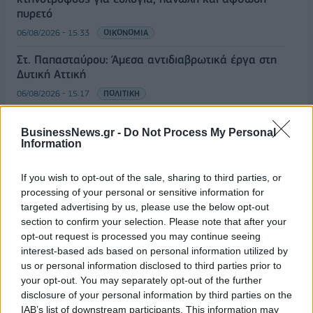
πυρετό
06/08/2026 - 15:33
ΟΙΚΟΝΟΜΙΑ
Στ. Παπασταύρου: Άμεσα αντιδιαβρωτικά έργα στη
Δυτική Αττική
06/08/2026 - 15:17
ΠΟΛΙΤΙΚΗ
Συνάλλαγμα: Το ευρώ υποχωρεί κατά 0,11%, στα
BusinessNews.gr -
Do Not Process My Personal
1,1541 δολάρια
Information
06/08/2026 - 14:59
ΟΙΚΟΝΟΜΙΑ
ΟΛΕΣ ΟΙ ΕΙΔΗΣΕΙΣ
If you wish to opt-out of the sale, sharing to third parties, or
processing of your personal or sensitive information for
targeted advertising by us, please use the below opt-out
section to confirm your selection. Please note that after your
opt-out request is processed you may continue seeing
interest-based ads based on personal information utilized by
us or personal information disclosed to third parties prior to
your opt-out. You may separately opt-out of the further
disclosure of your personal information by third parties on the
IAB’s list of downstream participants. This information may