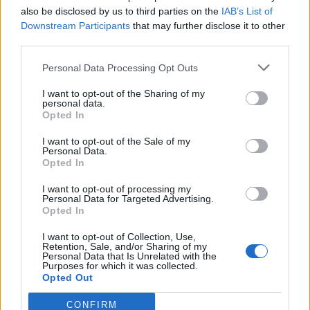
ΔΗΜΟΦΙΛΗ
also be disclosed by us to third parties on the
IAB’s List of
Downstream Participants
that may further disclose it to other
third parties.
HELLENiQ ENERGY: Κέρδη 393 εκατ. ευρώ στο α'
εξάμηνο – Στα 734 εκατ. ευρώ τα EBITDA
Personal Data Processing Opt Outs
06/08/2026 - 08:05
ΕΠΙΧΕΙΡΗΣΕΙΣ
I want to opt-out of the Sharing of my
personal data.
Metlen: Ρεκόρ EBITDA στο α' εξάμηνο, στα 550
Opted In
εκατ. ευρώ – Καθαρά κέρδη 313 εκατ. ευρώ
I want to opt-out of the Sale of my
06/08/2026 - 09:12
ΕΠΙΧΕΙΡΗΣΕΙΣ
Personal Data.
Opted In
Β.Σ. Καρούλιας: Τζίρος 98,7 εκατ. ευρώ και
αύξηση κερδών 57% - Τα νέα στοιχήματα σε low
I want to opt-out of processing my
& non alcohol
Personal Data for Targeted Advertising.
Opted In
06/08/2026 - 11:48
ΕΠΙΧΕΙΡΗΣΕΙΣ
I want to opt-out of Collection, Use,
Viohalco: Αυξημένος κατά 14% ο τζίρος στο α'
Retention, Sale, and/or Sharing of my
Personal Data that Is Unrelated with the
εξάμηνο, στα 4,3 δισ. ευρώ – Στα 446 εκατ. ευρώ
Purposes for which it was collected.
τα EBITDA
Opted Out
06/08/2026 - 08:23
ΕΠΙΧΕΙΡΗΣΕΙΣ
CONFIRM