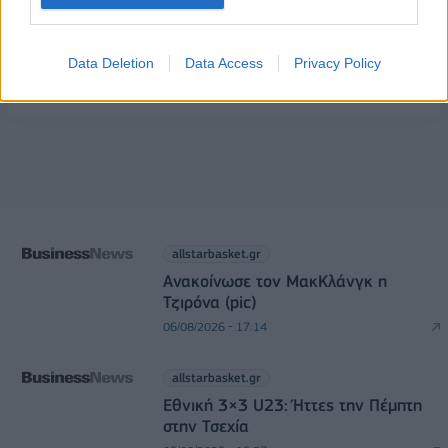
Ρωσία: Η Μόσχα δηλώνει ότι κατέρριψε 605
ουκρανικά drones τη νύχτα - Ελαφρές ζημιές σε
αποθήκη της Wildberries
Data Deletion
Data Access
Privacy Policy
06/08/2026 - 10:30
ΚΟΣΜΟΣ
allstarbasket.gr
Ανακοίνωσε τον ΜακΚλάνγκ η
Τζιρόνα (pic)
06/08/2026 - 17:14
allstarbasket.gr
Εθνική 3×3 U23: Ήττες την Πέμπτη
στην Τσεχία