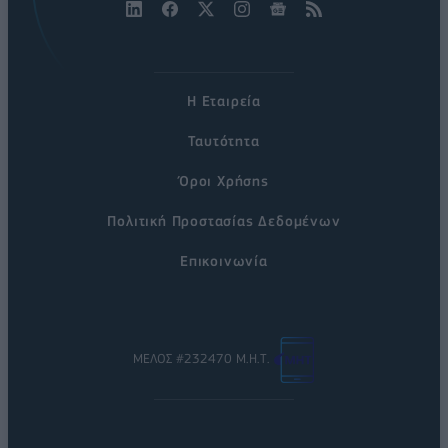
Η Εταιρεία
Ταυτότητα
Όροι Χρήσης
Πολιτική Προστασίας Δεδομένων
Επικοινωνία
ΜΕΛΟΣ #232470 Μ.Η.Τ.