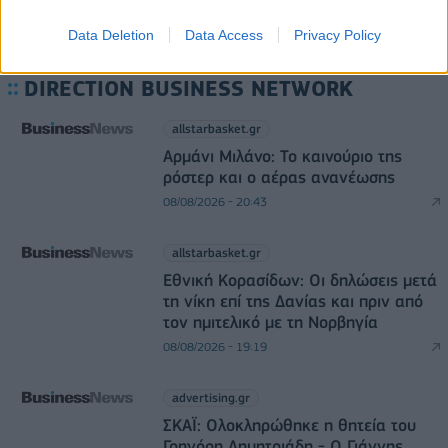
Data Deletion
Data Access
Privacy Policy
DIRECTION BUSINESS NETWORK
allstarbasket.gr
Αρμάνι Μιλάνο: Το καινούριο της
ρόστερ και ο αέρας ανανέωσης
08/08/2026 - 20:43
allstarbasket.gr
Εθνική Κορασίδων: Οι δηλώσεις μετά
τη νίκη επί της Δανίας και πριν από
τον ημιτελικό με τη Νορβηγία
08/08/2026 - 19:19
advertising.gr
ΣΚΑΪ: Ολοκληρώθηκε η θητεία του
Γρηγόρη Δημητριάδη - Ο Γιάννης