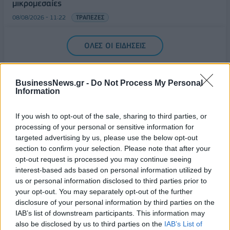
μικρομεσαίες
08/08/2026 - 11:22
ΤΡΑΠΕΖΕΣ
5G παντού, 6G στον ορίζοντα: Πού βρίσκεται η
ΟΛΕΣ ΟΙ ΕΙΔΗΣΕΙΣ
Ελλάδα στη μεγάλη τεχνολογική μετάβαση
08/08/2026 - 10:54
ΤΕΧΝΟΛΟΓΙΑ
BusinessNews.gr -
Do Not Process My Personal
Information
If you wish to opt-out of the sale, sharing to third parties, or
processing of your personal or sensitive information for
targeted advertising by us, please use the below opt-out
ΔΗΜΟΦΙΛΗ
section to confirm your selection. Please note that after your
opt-out request is processed you may continue seeing
interest-based ads based on personal information utilized by
us or personal information disclosed to third parties prior to
Ελληνική Αναπτυξιακή Τράπεζα: Με «προίκα» 2
your opt-out. You may separately opt-out of the further
δισ. ευρώ ανοίγει δρόμο για δάνεια έως 5 δισ. σε
disclosure of your personal information by third parties on the
μικρομεσαίες
IAB’s list of downstream participants. This information may
08/08/2026 - 11:22
ΤΡΑΠΕΖΕΣ
also be disclosed by us to third parties on the
IAB’s List of