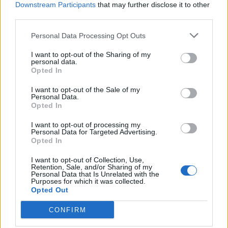
Downstream Participants
that may further disclose it to other
Όμιλος ΔΕΗ: Νέα συμφωνία για χαρτοφυλάκιο
third parties.
έργων ΑΠΕ άνω των 2 GW σε Πολωνία και
Ουγγαρία
Personal Data Processing Opt Outs
08/08/2026 - 10:26
ΕΝΕΡΓΕΙΑ
I want to opt-out of the Sharing of my
Health Monitoring: Η εθνική υποδομή για την
personal data.
Opted In
αξιοποίηση των δεδομένων υγείας προς όφελος
των πολιτών
I want to opt-out of the Sale of my
Personal Data.
08/08/2026 - 11:48
ΥΓΕΙΑ
Opted In
Χρηματιστήριο Αθηνών: Εβδομαδιαία άνοδος
I want to opt-out of processing my
1,76%, κέρδη 23,31% από τις αρχές του έτους
Personal Data for Targeted Advertising.
Opted In
08/08/2026 - 12:36
ΟΙΚΟΝΟΜΙΑ
I want to opt-out of Collection, Use,
Διευρύνεται η πρωτοβουλία για τις τιμές στο ράφι
Retention, Sale, and/or Sharing of my
με 916 προϊόντα
Personal Data that Is Unrelated with the
Purposes for which it was collected.
08/08/2026 - 12:12
ΛΙΑΝΕΜΠΟΡΙΟ
Opted Out
CONFIRM