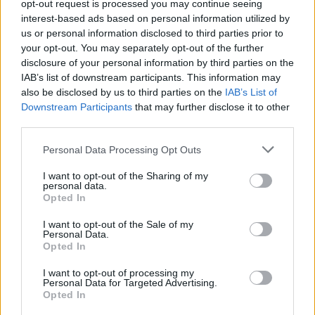
opt-out request is processed you may continue seeing
interest-based ads based on personal information utilized by
Όμιλος ΔΕΗ: Νέα συμφωνία για χαρτοφυλάκιο
us or personal information disclosed to third parties prior to
έργων ΑΠΕ άνω των 2 GW σε Πολωνία και
your opt-out. You may separately opt-out of the further
Ουγγαρία
disclosure of your personal information by third parties on the
08/08/2026 - 10:26
ΕΝΕΡΓΕΙΑ
IAB’s list of downstream participants. This information may
also be disclosed by us to third parties on the
IAB’s List of
ΣΚΑΪ: Ολοκληρώθηκε η θητεία του Γρηγόρη
Downstream Participants
that may further disclose it to other
Δημητριάδη - Ο Γιάννης Αλαφούζος επιστρέφει στη
third parties.
θέση του CEO
08/08/2026 - 10:02
MEDIA
Personal Data Processing Opt Outs
ΥΠΑΑΤ: Επιπλέον 12,5 εκατ. ευρώ στις Περιφέρειες
I want to opt-out of the Sharing of my
personal data.
για την ενίσχυση της βιοασφάλειας
Opted In
07/08/2026 - 17:02
ΟΙΚΟΝΟΜΙΑ
I want to opt-out of the Sale of my
Deloitte Ελλάδος: Χρηματοοικονομικός σύμβουλος
Personal Data.
Opted In
της ΔΕΗ για την είσοδο στην πολωνική αγορά
ενέργειας
I want to opt-out of processing my
Personal Data for Targeted Advertising.
07/08/2026 - 16:38
ΕΠΙΧΕΙΡΗΣΕΙΣ
Opted In
Στρατηγική επένδυση του EFA GROUP στη Fractal