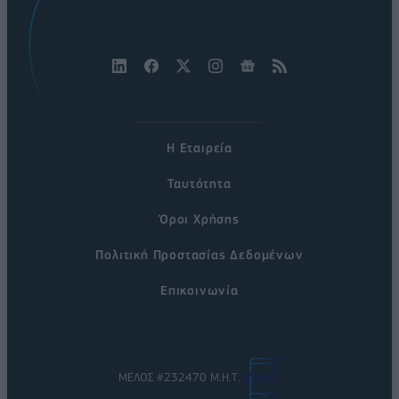
Η Εταιρεία
Ταυτότητα
Όροι Χρήσης
Πολιτική Προστασίας Δεδομένων
Επικοινωνία
ΜΕΛΟΣ #232470 Μ.Η.Τ.