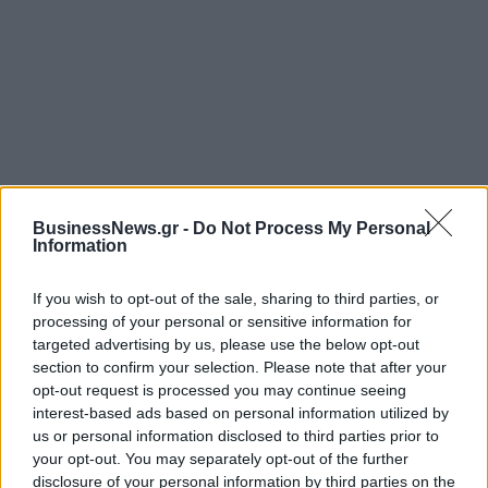
ΡΟΗ ΕΙΔΗΣΕΩΝ
BusinessNews.gr -
Do Not Process My Personal
Information
ΥΠΑΑΤ: Επιπλέον 12,5 εκατ. ευρώ στις Περιφέρειες
If you wish to opt-out of the sale, sharing to third parties, or
για την ενίσχυση της βιοασφάλειας
processing of your personal or sensitive information for
07/08/2026 - 17:02
ΟΙΚΟΝΟΜΙΑ
targeted advertising by us, please use the below opt-out
section to confirm your selection. Please note that after your
Deloitte Ελλάδος: Χρηματοοικονομικός σύμβουλος
opt-out request is processed you may continue seeing
της ΔΕΗ για την είσοδο στην πολωνική αγορά
interest-based ads based on personal information utilized by
ενέργειας
us or personal information disclosed to third parties prior to
07/08/2026 - 16:38
ΕΠΙΧΕΙΡΗΣΕΙΣ
your opt-out. You may separately opt-out of the further
disclosure of your personal information by third parties on the