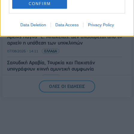
ΥΠΠΟ: Επιχορηγήσεις 1.106.000 ευρώ για την
CONFIRM
ενίσχυση των Πολυθεματικών Φεστιβάλ σε όλη την
Ελλάδα
Data Deletion
Data Access
Privacy Policy
07/08/2026 - 14:34
ΟΙΚΟΝΟΜΙΑ
Άρειος Πάγος- Ε. Μπακέλας: Δεν ανασύρεται από το
αρχείο η υπόθεση των υποκλοπών
07/08/2026 - 14:11
ΕΛΛΑΔΑ
Σαουδική Αραβία, Τουρκία και Πακιστάν
υπογράφουν κοινή αμυντική συμφωνία
07/08/2026 - 13:47
ΚΟΣΜΟΣ
ΟΛΕΣ ΟΙ ΕΙΔΗΣΕΙΣ