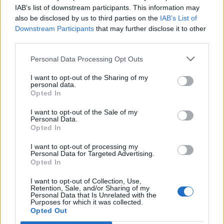
Στρατηγική επένδυση του EFA GROUP στη Fractal
IAB’s list of downstream participants. This information may
για την ανάπτυξη προηγμένων αμυντικών
also be disclosed by us to third parties on the
IAB’s List of
τεχνολογιών
Downstream Participants
that may further disclose it to other
07/08/2026 - 16:11
ΕΠΙΧΕΙΡΗΣΕΙΣ
third parties.
Συνάλλαγμα: Το ευρώ ενισχύεται 0,08%, στα
Personal Data Processing Opt Outs
1,1534 δολάρια
I want to opt-out of the Sharing of my
07/08/2026 - 15:45
ΟΙΚΟΝΟΜΙΑ
personal data.
Opted In
Χρηματιστήριο: Στις 2.623,19 μονάδες ο Γενικός
Δείκτης Τιμών, με άνοδο 0,57%
I want to opt-out of the Sale of my
Personal Data.
07/08/2026 - 15:21
ΟΙΚΟΝΟΜΙΑ
Opted In
Νέο κύμα καύσωνα στην Ευρώπη – Θερμοκρασίες
I want to opt-out of processing my
Personal Data for Targeted Advertising.
άνω των 40°C σε Ιταλία, Ισπανία και Βαλκάνια
Opted In
07/08/2026 - 14:58
ΚΟΣΜΟΣ
I want to opt-out of Collection, Use,
Fourlis: Συμφωνία για την πώληση συμμετοχής στο
Retention, Sale, and/or Sharing of my
Personal Data that Is Unrelated with the
Sofia South Ring Mall έναντι 49,35 εκατ. ευρώ
Purposes for which it was collected.
Opted Out
07/08/2026 - 14:39
ΕΠΙΧΕΙΡΗΣΕΙΣ