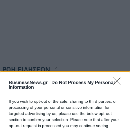
ΡΟΗ ΕΙΔΗΣΕΩΝ
BusinessNews.gr -
Do Not Process My Personal
Information
Κορυφώνεται η έξοδος του Αυγούστου – Πάνω από
56.000 επιβάτες αναχωρούν σήμερα από τα
λιμάνια της Αττικής
If you wish to opt-out of the sale, sharing to third parties, or
processing of your personal or sensitive information for
08/08/2026 - 14:30
ΕΛΛΑΔΑ
targeted advertising by us, please use the below opt-out
Δυτική Αττική: Η επόμενη ημέρα μετά τις πυρκαγιές
section to confirm your selection. Please note that after your
– Τα έργα Antinero και η «μάχη» πριν από τις
opt-out request is processed you may continue seeing