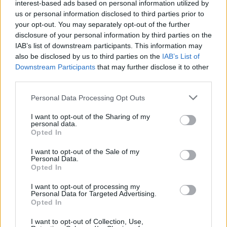
βροχές
interest-based ads based on personal information utilized by
us or personal information disclosed to third parties prior to
08/08/2026 - 14:08
ΕΛΛΑΔΑ
your opt-out. You may separately opt-out of the further
disclosure of your personal information by third parties on the
Ειδικό Χωροταξικό για τον Τουρισμό: Οι νέοι
IAB’s list of downstream participants. This information may
κανόνες για επενδύσεις, νησιά και προορισμούς υπό
also be disclosed by us to third parties on the
IAB’s List of
πίεση
Downstream Participants
that may further disclose it to other
08/08/2026 - 13:21
ΤΟΥΡΙΣΜΟΣ
third parties.
Υπουργείο Εργασίας: Ο “χάρτης” των πληρωμών
Personal Data Processing Opt Outs
από τον e-ΕΦΚΑ και τη ΔΥΠΑ έως τις 14 Αυγούστου
08/08/2026 - 12:58
ΟΙΚΟΝΟΜΙΑ
I want to opt-out of the Sharing of my
personal data.
Opted In
Οι Hamilton Reserve Bank και SEE Capital
Hamilton Ltd. συνάπτουν συμφωνία υπηρεσιών
I want to opt-out of the Sale of my
μάρκετινγκ
Personal Data.
Opted In
08/08/2026 - 13:44
ΕΠΙΧΕΙΡΗΣΕΙΣ
I want to opt-out of processing my
Χρηματιστήριο Αθηνών: Εβδομαδιαία άνοδος
Personal Data for Targeted Advertising.
1,76%, κέρδη 23,31% από τις αρχές του έτους
Opted In
08/08/2026 - 12:36
ΟΙΚΟΝΟΜΙΑ
I want to opt-out of Collection, Use,