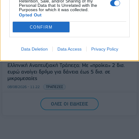
Retention, Sale, and/or Sharing of my
Διευρύνεται η πρωτοβουλία για τις τιμές στο ράφι
Personal Data that Is Unrelated with the
Purposes for which it was collected.
με 916 προϊόντα
Opted Out
08/08/2026 - 12:12
ΛΙΑΝΕΜΠΟΡΙΟ
CONFIRM
Health Monitoring: Η εθνική υποδομή για την
αξιοποίηση των δεδομένων υγείας προς όφελος
των πολιτών
Data Deletion
Data Access
Privacy Policy
08/08/2026 - 11:48
ΥΓΕΙΑ
Ελληνική Αναπτυξιακή Τράπεζα: Με «προίκα» 2 δισ.
ευρώ ανοίγει δρόμο για δάνεια έως 5 δισ. σε
μικρομεσαίες
08/08/2026 - 11:22
ΤΡΑΠΕΖΕΣ
5G παντού, 6G στον ορίζοντα: Πού βρίσκεται η
ΟΛΕΣ ΟΙ ΕΙΔΗΣΕΙΣ
Ελλάδα στη μεγάλη τεχνολογική μετάβαση
08/08/2026 - 10:54
ΤΕΧΝΟΛΟΓΙΑ