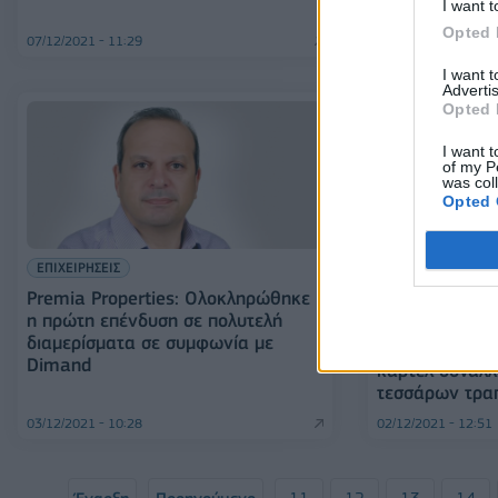
I want t
του ΟΔΔΗΧ
Opted 
07/12/2021 - 11:29
06/12/2021 - 18:41
I want 
Advertis
Opted 
I want t
of my P
was col
Opted 
ΕΠΙΧΕΙΡΗΣΕΙΣ
Premia Properties: Ολοκληρώθηκε
ΚΟΣΜΟΣ
η πρώτη επένδυση σε πολυτελή
διαμερίσματα σε συμφωνία με
ΕΕ: Πρόστιμα 
Dimand
καρτέλ συναλλ
τεσσάρων τρα
03/12/2021 - 10:28
02/12/2021 - 12:51