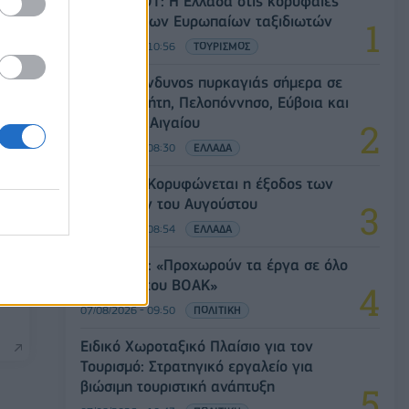
Έρευνα ΕΟΤ: Η Ελλάδα στις κορυφαίες
επιλογές των Ευρωπαίων ταξιδιωτών
07/08/2026 - 10:56
ΤΟΥΡΙΣΜΟΣ
Υψηλός κίνδυνος πυρκαγιάς σήμερα σε
Αττική, Κρήτη, Πελοπόννησο, Εύβοια και
νησιά του Αιγαίου
07/08/2026 - 08:30
ΕΛΛΑΔΑ
Πειραιάς: Κορυφώνεται η έξοδος των
αδειούχων του Αυγούστου
07/08/2026 - 08:54
ΕΛΛΑΔΑ
Χρ. Δήμας: «Προχωρούν τα έργα σε όλο
το μήκος του ΒΟΑΚ»
07/08/2026 - 09:50
ΠΟΛΙΤΙΚΗ
Ειδικό Χωροταξικό Πλαίσιο για τον
Τουρισμό: Στρατηγικό εργαλείο για
βιώσιμη τουριστική ανάπτυξη