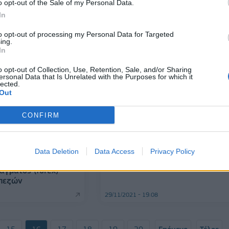
o opt-out of the Sale of my Personal Data.
In
05/12/2021 - 19:12
to opt-out of processing my Personal Data for Targeted
ing.
In
o opt-out of Collection, Use, Retention, Sale, and/or Sharing
ersonal Data that Is Unrelated with the Purposes for which it
lected.
Out
CONFIRM
ΟΙΚΟΝΟΜΙΑ
Αγορά ομολόγων: Στο 1,61% το
Data Deletion
Data Access
Privacy Policy
περιθώριο των ελληνικών
261 εκατ. ευρώ στο
ομολόγων
άγματος (forex)
πεζών
29/11/2021 - 19:08