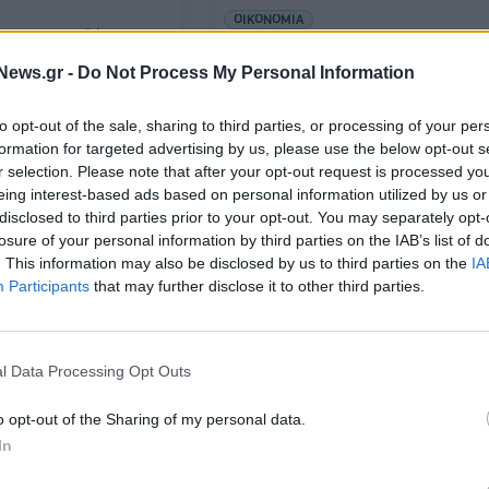
ΟΙΚΟΝΟΜΙΑ
ται οι αποδόσεις των
Πράσινα ομόλογα: Αναμένεται ν
προσεγγίσουν τα 1,5 τρισ. δολάρ
News.gr -
Do Not Process My Personal Information
παγκοσμίως, το 2022
to opt-out of the sale, sharing to third parties, or processing of your per
formation for targeted advertising by us, please use the below opt-out s
07/12/2021 - 19:36
r selection. Please note that after your opt-out request is processed y
eing interest-based ads based on personal information utilized by us or
disclosed to third parties prior to your opt-out. You may separately opt-
losure of your personal information by third parties on the IAB’s list of
. This information may also be disclosed by us to third parties on the
IA
Participants
that may further disclose it to other third parties.
l Data Processing Opt Outs
ΚΟΣΜΟΣ
Δύο Έλληνες νομικοί στο ευρωπα
o opt-out of the Sharing of my personal data.
συμβούλιο προσφυγών για την
αίνει ο
In
εποπτεία της αγοράς
 του προγράμματος
ανταλλαγή ομολόγων