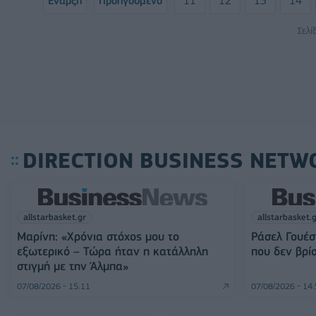
Έναρξη
Προηγούμενο
11
12
13
14
Σελί
DIRECTION BUSINESS NETW
allstarbasket.gr
allstarbasket.
Μαρίνη: «Χρόνια στόχος μου το
Ράσελ Γουέσ
εξωτερικό – Τώρα ήταν η κατάλληλη
που δεν βρί
στιγμή με την Άλμπα»
07/08/2026 - 15:11
07/08/2026 - 14