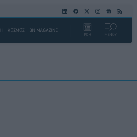
ΚΗ
ΚΟΣΜΟΣ
BN MAGAZINE
ΡΟΗ
ΜΕΝΟΥ