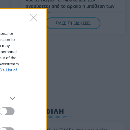
ανασύρεται από το αρχείο η υπόθεση των
υποκλοπών
α
ια,
07/08/2026 - 14:11
ΕΛΛΑΔΑ
ΟΛΕΣ ΟΙ ΕΙΔΗΣΕΙΣ
Σαουδική Αραβία, Τουρκία και Πακιστάν
sonal or
υπογράφουν κοινή αμυντική συμφωνία
ection to
ou may
07/08/2026 - 13:47
ΚΟΣΜΟΣ
 personal
out of the
 downstream
B’s List of
ϊκό
ΔΗΜΟΦΙΛΗ