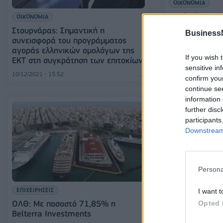
ΟΙΚΟΝΟΜΙΑ
Ανοδικά κινούν
ΟΙΚΟΝΟΜΙΑ
ομολόγων
Στουρνάρας: Σημαντική η
Business
συνεισφορά του προγράμματος
αγοράς ελληνικών ομολόγων της
If you wish 
ΕΚΤ στη συγκράτηση των επιτοκίων
sensitive in
10/12/2021 - 15:52
08/12/2021 - 19:39
confirm you
continue se
information 
further disc
participants
Downstream 
Persona
ΟΙΚΟΝΟΜΙΑ
ΕΠΙΧΕΙΡΗΣΕΙΣ
I want t
Ομόλογα: Ανεβ
ΟΛΘ: Με ποσοστό 71,85% η
Opted 
"λογαριασμός"
Belterra Investments
ΡΕΡΡ με την 