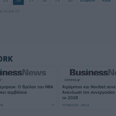
15
16
17
18
19
20
Επόμενο
Τέλος
δα 16 από 23
ORK
gr
csrnews.gr
τμπρουκ: Ο θρύλος του NBA
Ατρόμητος και Novibet συνε
σκει συμβόλαιο
Ανανέωση της συνεργασίας 
το 2028
:59
07/08/2026 - 08:52