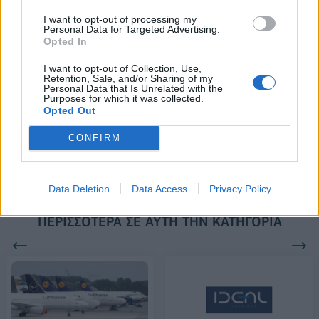
2028
I want to opt-out of processing my
Personal Data for Targeted Advertising.
Opted In
18η συνεχόμενη χρονιά για τον ΟΤΕ στη διεθνή σειρά δεικτών
I want to opt-out of Collection, Use,
FTSE4Good
Retention, Sale, and/or Sharing of my
Personal Data that Is Unrelated with the
Purposes for which it was collected.
Opted Out
Alpha Bank: Για πρώτη φορά το Αρχαίο Θέατρο Επιδαύρου άνοιξε τις
πύλες του σε όλους
CONFIRM
Data Deletion
Data Access
Privacy Policy
ΠΕΡΙΣΣΌΤΕΡΑ ΣΕ ΑΥΤΉ ΤΗΝ ΚΑΤΗΓΟΡΊΑ