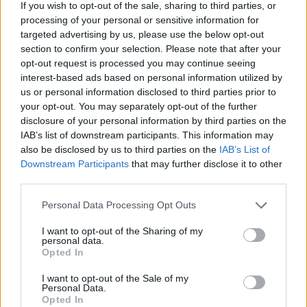
If you wish to opt-out of the sale, sharing to third parties, or
processing of your personal or sensitive information for
targeted advertising by us, please use the below opt-out
Ελληνική Αναπτυξιακή Τράπεζα: Με «προίκα» 2 δισ. ευρώ ανοίγει
δρόμο για δάνεια έως 5 δισ. σε μικρομεσαίες
section to confirm your selection. Please note that after your
opt-out request is processed you may continue seeing
interest-based ads based on personal information utilized by
us or personal information disclosed to third parties prior to
your opt-out. You may separately opt-out of the further
Β.Σ. Καρούλιας: Τζίρος 98,7
Deloitte Ελλάδος:
disclosure of your personal information by third parties on the
εκατ. ευρώ και αύξηση κερδών
Χρηματοοικονομικός
IAB’s list of downstream participants. This information may
57% - Τα νέα στοιχήματα σε
σύμβουλος της ΔΕΗ για την
also be disclosed by us to third parties on the
IAB’s List of
low & non alcohol
είσοδο στην πολωνική αγορά
Downstream Participants
that may further disclose it to other
ενέργειας
third parties.
Personal Data Processing Opt Outs
Η Chery επενδύει 75 εκατ. δολάρια στην KG Mobility
I want to opt-out of the Sharing of my
personal data.
Opted In
Το FIAT 500 Hybrid τώρα από
Ατρόμητος και Novibet
I want to opt-out of the Sale of my
18.990 ευρώ
συνεχίζουν μαζί: Ανανέωση της
Personal Data.
συνεργασίας τους μέχρι το
Opted In