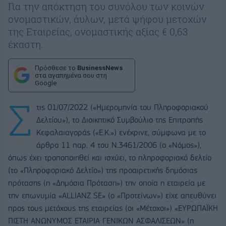
Για την απόκτηση του συνόλου των κοινών
ονομαστικών, άυλων, μετά ψήφου μετοχών
της Εταιρείας, ονομαστικής αξίας € 0,63
έκαστη.
Πρόσθεσε το
BusinessNews
στα αγαπημένα σου στη
Google
Σ
τις 01/07/2022 («Ημερομηνία του Πληροφοριακού
Δελτίου»), το Διοικητικό Συμβούλιο της Επιτροπής
Κεφαλαιαγοράς («Ε.Κ.») ενέκρινε, σύμφωνα με το
άρθρο 11 παρ. 4 του Ν.3461/2006 (ο «Νόμος»),
όπως έχει τροποποιηθεί και ισχύει, το πληροφοριακό δελτίο
(το «Πληροφοριακό Δελτίο») της προαιρετικής δημόσιας
πρότασης (η «Δημόσια Πρόταση») την οποία η εταιρεία με
την επωνυμία «ALLIANZ SE» (ο «Προτείνων») είχε απευθύνει
προς τους μετόχους της εταιρείας (οι «Μέτοχοι») «ΕΥΡΩΠΑΪΚΗ
ΠΙΣΤΗ ΑΝΩΝΥΜΟΣ ΕΤΑΙΡΙΑ ΓΕΝΙΚΩΝ ΑΣΦΑΛΙΣΕΩΝ» (η