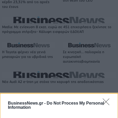
στη θέση του CEO
κέρδη 23,31% από τις αρχές
του έτους
Media: Με ενίσχυση 8 εκατ. ευρώ σε 451 επιχειρήσεις ξεκίνησε το
πρόγραμμα στήριξης- Κάλυψη εισφορών ΕΔΟΕΑΠ
Η Toyota φέρνει νέα γενιά
Σε κινεζική… πολιορκία η
μπαταριών για τα υβριδικά της
ευρωπαϊκή
αυτοκινητοβιομηχανία
Νέο Audi A2 e-tron με στόχο την κορυφή της αποδοτικότητας
Εθνική Κορασίδων: Απέναντι
WNBA Draft: Μετά τον Καντέρ
BusinessNews.gr -
Do Not Process My Personal
στη Δανία για το 2/2 στο
θέλει να δηλώσει συμμετοχή
Information
Ευρωμπάσκετ (live stream)
και ο Ρόις Γουάιτ!