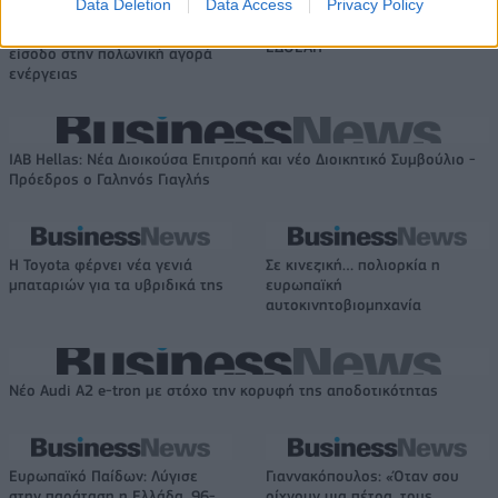
Data Deletion
Data Access
Privacy Policy
ξεκίνησε το πρόγραμμα
Χρηματοοικονομικός
στήριξης- Κάλυψη εισφορών
σύμβουλος της ΔΕΗ για την
ΕΔΟΕΑΠ
είσοδο στην πολωνική αγορά
ενέργειας
IAB Hellas: Νέα Διοικούσα Επιτροπή και νέο Διοικητικό Συμβούλιο -
Πρόεδρος ο Γαληνός Γιαγλής
Η Toyota φέρνει νέα γενιά
Σε κινεζική… πολιορκία η
μπαταριών για τα υβριδικά της
ευρωπαϊκή
αυτοκινητοβιομηχανία
Νέο Audi A2 e-tron με στόχο την κορυφή της αποδοτικότητας
Ευρωπαϊκό Παίδων: Λύγισε
Γιαννακόπουλος: «Όταν σου
στην παράταση η Ελλάδα, 96-
ρίχνουν μια πέτρα, τους