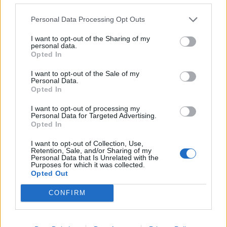
Personal Data Processing Opt Outs
Live στις 21:00, ο προημιτελικός της Εθνικής Νεανίδων κόντρα στη
I want to opt-out of the Sharing of my
personal data.
Λιθουανία
Opted In
I want to opt-out of the Sale of my
Personal Data.
Ευρωπαϊκό Κορασίδων: Άνετη
Opted In
νίκη της Ελλάδας στην
Fourlis: Συμφωνία για την
πρεμιέρα, 78-36 την Ιρλανδία
πώληση συμμετοχής στο Sofia
I want to opt-out of processing my
Personal Data for Targeted Advertising.
South Ring Mall έναντι 49,35
Opted In
εκατ. ευρώ
I want to opt-out of Collection, Use,
Retention, Sale, and/or Sharing of my
Personal Data that Is Unrelated with the
Β.Σ. Καρούλιας: Τζίρος 98,7 εκατ. ευρώ και αύξηση κερδών 57% - Τα
Purposes for which it was collected.
νέα στοιχήματα σε low & non alcohol
Opted Out
CONFIRM
Media: Με ενίσχυση 8 εκατ.
ευρώ σε 451 επιχειρήσεις
Deloitte Ελλάδος: