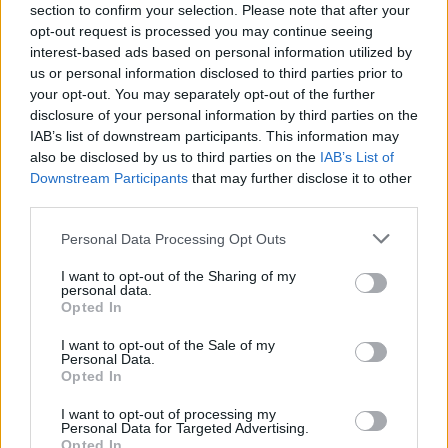
section to confirm your selection. Please note that after your
opt-out request is processed you may continue seeing
interest-based ads based on personal information utilized by
us or personal information disclosed to third parties prior to
Χρηματοδότηση 8 εκατ. ευρώ
Metlen: Ρεκόρ EBITDA στο α'
your opt-out. You may separately opt-out of the further
σε 843 μέσα ενημέρωσης-
εξάμηνο, στα 550 εκατ. ευρώ –
disclosure of your personal information by third parties on the
Ξεκίνησε το πενταετές
Καθαρά κέρδη 313 εκατ. ευρώ
IAB’s list of downstream participants. This information may
πρόγραμμα ενίσχυσης του
also be disclosed by us to third parties on the
IAB’s List of
Τύπου
Downstream Participants
that may further disclose it to other
third parties.
Personal Data Processing Opt Outs
Η Chery επενδύει 75 εκατ. δολάρια στην KG Mobility
I want to opt-out of the Sharing of my
personal data.
Opted In
Το FIAT 500 Hybrid τώρα από
Ατρόμητος και Novibet
18.990 ευρώ
συνεχίζουν μαζί: Ανανέωση της
I want to opt-out of the Sale of my
συνεργασίας τους μέχρι το
Personal Data.
2028
Opted In
I want to opt-out of processing my
Personal Data for Targeted Advertising.
Opted In