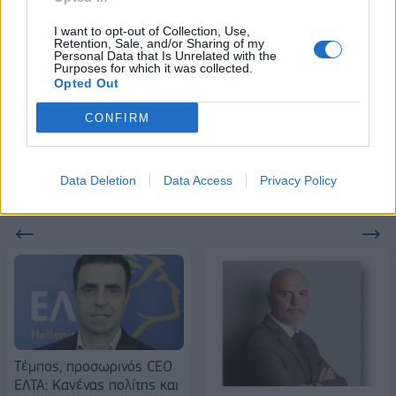
18η συνεχόμενη χρονιά για τον ΟΤΕ στη διεθνή σειρά δεικτών
FTSE4Good
I want to opt-out of Collection, Use,
Retention, Sale, and/or Sharing of my
Personal Data that Is Unrelated with the
Purposes for which it was collected.
Opted Out
Alpha Bank: Για πρώτη φορά το Αρχαίο Θέατρο Επιδαύρου άνοιξε τις
πύλες του σε όλους
CONFIRM
Data Deletion
Data Access
Privacy Policy
ΠΕΡΙΣΣΌΤΕΡΑ ΣΕ ΑΥΤΉ ΤΗΝ ΚΑΤΗΓΟΡΊΑ
Tέμπος, προσωρινός CEO
ΕΛΤΑ: Κανένας πολίτης και