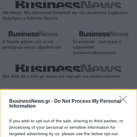
IAB Hellas: Νέα Διοικούσα Επιτροπή και νέο Διοικητικό Συμβούλιο -
Πρόεδρος ο Γαληνός Γιαγλής
Η Toyota φέρνει νέα γενιά
Σε κινεζική… πολιορκία η
μπαταριών για τα υβριδικά της
ευρωπαϊκή
αυτοκινητοβιομηχανία
Νέο Audi A2 e-tron με στόχο την κορυφή της αποδοτικότητας
Ευρωπαϊκό Παίδων: Λύγισε
Γιαννακόπουλος: «Όταν σου
BusinessNews.gr -
Do Not Process My Personal
στην παράταση η Ελλάδα, 96-
ρίχνουν μια πέτρα, τους
Information
86 από την Ισπανία (pics)
καταστρέφεις» (vid)
If you wish to opt-out of the sale, sharing to third parties, or
processing of your personal or sensitive information for
targeted advertising by us, please use the below opt-out
ΕΛΣΤΑΤ: Στο 3,4% υποχώρησε ο πληθωρισμός τον Ιούλιο