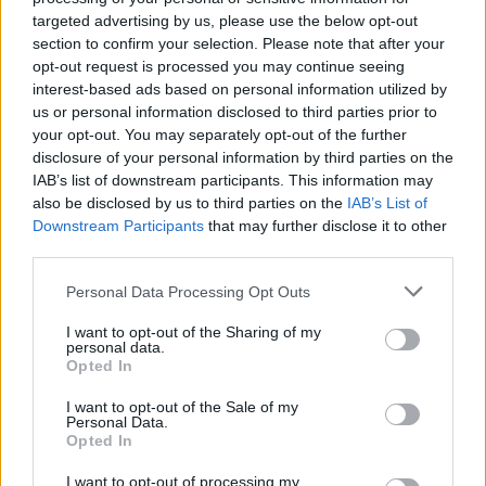
targeted advertising by us, please use the below opt-out
section to confirm your selection. Please note that after your
opt-out request is processed you may continue seeing
interest-based ads based on personal information utilized by
us or personal information disclosed to third parties prior to
your opt-out. You may separately opt-out of the further
disclosure of your personal information by third parties on the
Μιλγουόκι Μπακς: Η ζωή χωρίς τον Γιάννη
IAB’s list of downstream participants. This information may
also be disclosed by us to third parties on the
IAB’s List of
Downstream Participants
that may further disclose it to other
third parties.
Ανακοινώθηκε από την
Ντουμπάι ο Σενγκέλια (pics)
Β.Σ. Καρούλιας: Τζίρος 98,7
Personal Data Processing Opt Outs
εκατ. ευρώ και αύξηση κερδών
57% - Τα νέα στοιχήματα σε
I want to opt-out of the Sharing of my
low & non alcohol
personal data.
Opted In
I want to opt-out of the Sale of my
Metlen: Ρεκόρ EBITDA στο α' εξάμηνο, στα 550 εκατ. ευρώ – Καθαρά
Personal Data.
Opted In
κέρδη 313 εκατ. ευρώ
I want to opt-out of processing my