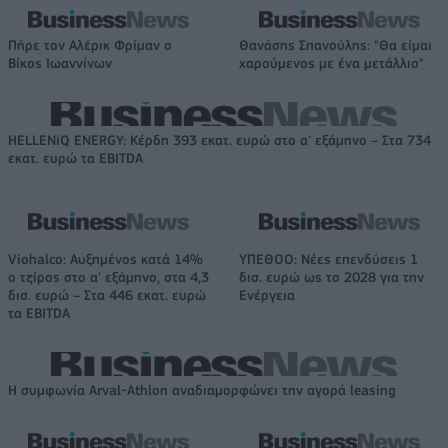
Πήρε τον Αλέρικ Φρίμαν ο
Θανάσης Σπανούλης: "Θα είμαι
Βίκος Ιωαννίνων
χαρούμενος με ένα μετάλλιο"
HELLENiQ ENERGY: Κέρδη 393 εκατ. ευρώ στο α' εξάμηνο – Στα 734
εκατ. ευρώ τα EBITDA
Viohalco: Αυξημένος κατά 14%
ΥΠΕΘΟΟ: Νέες επενδύσεις 1
ο τζίρος στο α' εξάμηνο, στα 4,3
δισ. ευρώ ως το 2028 για την
δισ. ευρώ – Στα 446 εκατ. ευρώ
Ενέργεια
τα EBITDA
Η συμφωνία Arval-Athlon αναδιαμορφώνει την αγορά leasing