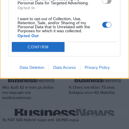
Personal Data for Targeted Advertising.
Opted In
Media: Με ενίσχυση 8 εκατ.
ευρώ σε 451 επιχειρήσεις
Χρηματοδότηση 8 εκατ. ευρώ
I want to opt-out of Collection, Use,
ξεκίνησε το πρόγραμμα
σε 843 μέσα ενημέρωσης-
Retention, Sale, and/or Sharing of my
στήριξης- Κάλυψη εισφορών
Personal Data that Is Unrelated with the
Ξεκίνησε το πενταετές
Purposes for which it was collected.
ΕΔΟΕΑΠ
πρόγραμμα ενίσχυσης του
Opted Out
Τύπου
CONFIRM
IAB Hellas: Νέα Διοικούσα Επιτροπή και νέο Διοικητικό Συμβούλιο -
Πρόεδρος ο Γαληνός Γιαγλής
Data Deletion
Data Access
Privacy Policy
Νέο Audi A2 e-tron με στόχο
Η Chery επενδύει 75 εκατ.
την κορυφή της
δολάρια στην KG Mobility
αποδοτικότητας
Το FIAT 500 Hybrid τώρα από 18.990 ευρώ