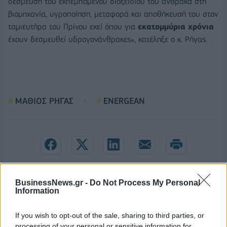
δέσμευση του εκπεμπόμενου διοξειδίου του άνθρακα στη
βιομηχανία, υγροποίηση, μεταφορά και αποθήκευσή του στον
ταμιευτήρα του Πρίνου εκεί όπου για
εκατομμύρια χρόνια
έχουν δεσμευθεί υδρογονάνθρακες», κατέληξε ο κ. Ρήγας.
ΜΑΘΙΟΣ ΡΗΓΑΣ
ENERGEAN
BusinessNews.gr -
Do Not Process My Personal
Information
If you wish to opt-out of the sale, sharing to third parties, or
processing of your personal or sensitive information for