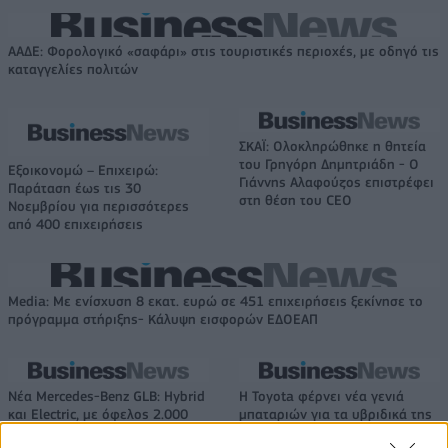
ΑΑΔΕ: Φορολογικό «σαφάρι» στις τουριστικές περιοχές, με οδηγό τις
καταγγελίες πολιτών
ΣΚΑΪ: Ολοκληρώθηκε η θητεία
του Γρηγόρη Δημητριάδη - Ο
Εξοικονομώ – Επιχειρώ:
Γιάννης Αλαφούζος επιστρέφει
Παράταση έως τις 30
στη θέση του CEO
Νοεμβρίου για περισσότερες
από 400 επιχειρήσεις
Media: Με ενίσχυση 8 εκατ. ευρώ σε 451 επιχειρήσεις ξεκίνησε το
πρόγραμμα στήριξης- Κάλυψη εισφορών ΕΔΟΕΑΠ
Νέα Mercedes-Benz GLB: Hybrid
Η Toyota φέρνει νέα γενιά
και Electric, με όφελος 2.000
μπαταριών για τα υβριδικά της
ευρώ