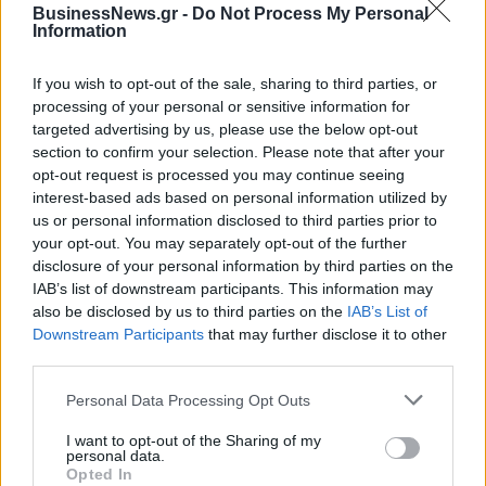
BusinessNews.gr -
Do Not Process My Personal
Information
Σε κινεζική… πολιορκία η ευρωπαϊκή αυτοκινητοβιομηχανία
If you wish to opt-out of the sale, sharing to third parties, or
processing of your personal or sensitive information for
targeted advertising by us, please use the below opt-out
ΠΑΟΚ: Με τον Μάρκους Φόστερ
Εθνική Κορασίδων: Κόντρα στη
section to confirm your selection. Please note that after your
ολοκληρώθηκαν οι αφίξεις - Οι
Νορβηγία για την πρόκριση
opt-out request is processed you may continue seeing
δηλώσεις του (vid & pics)
στον τελικό (live stream)
interest-based ads based on personal information utilized by
us or personal information disclosed to third parties prior to
your opt-out. You may separately opt-out of the further
disclosure of your personal information by third parties on the
Ταχύτερα και αυστηρότερα: Το νέο ψηφιακό καθεστώς της ΑΑΔΕ για
IAB’s list of downstream participants. This information may
τα ανασφάλιστα οχήματα
also be disclosed by us to third parties on the
IAB’s List of
Downstream Participants
that may further disclose it to other
third parties.
Personal Data Processing Opt Outs
Όμιλος ΔΕΗ: Νέα συμφωνία για
Τουρισμός για Όλους: Kατάθεση
χαρτοφυλάκιο έργων ΑΠΕ άνω
αιτήσεων ανεξάρτητα από το
των 2 GW σε Πολωνία και
τελευταίο ψηφίο του ΑΦΜ
I want to opt-out of the Sharing of my
personal data.
Ουγγαρία
Opted In