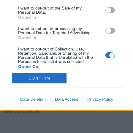
I want to opt-out of the Sale of my
Personal Data.
Νέο Audi A2 e-tron με στόχο την κορυφή της αποδοτικότητας
Opted In
I want to opt-out of processing my
Personal Data for Targeted Advertising.
Opted In
Η Chery επενδύει 75 εκατ.
Ατρόμητος και Novibet
δολάρια στην KG Mobility
συνεχίζουν μαζί: Ανανέωση της
I want to opt-out of Collection, Use,
συνεργασίας τους μέχρι το
Retention, Sale, and/or Sharing of my
2028
Personal Data that Is Unrelated with the
Purposes for which it was collected.
Opted Out
18η συνεχόμενη χρονιά για τον ΟΤΕ στη διεθνή σειρά δεικτών
CONFIRM
FTSE4Good
Data Deletion
Data Access
Privacy Policy
Alpha Bank: Για πρώτη φορά το Αρχαίο Θέατρο Επιδαύρου άνοιξε τις
πύλες του σε όλους