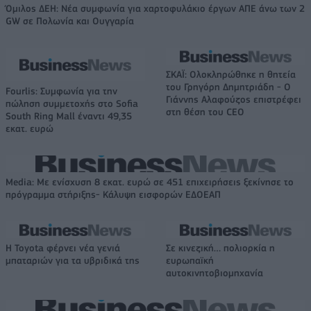
Όμιλος ΔΕΗ: Νέα συμφωνία για χαρτοφυλάκιο έργων ΑΠΕ άνω των 2
GW σε Πολωνία και Ουγγαρία
ΣΚΑΪ: Ολοκληρώθηκε η θητεία
του Γρηγόρη Δημητριάδη - Ο
Fourlis: Συμφωνία για την
Γιάννης Αλαφούζος επιστρέφει
πώληση συμμετοχής στο Sofia
στη θέση του CEO
South Ring Mall έναντι 49,35
εκατ. ευρώ
Media: Με ενίσχυση 8 εκατ. ευρώ σε 451 επιχειρήσεις ξεκίνησε το
πρόγραμμα στήριξης- Κάλυψη εισφορών ΕΔΟΕΑΠ
Η Toyota φέρνει νέα γενιά
Σε κινεζική… πολιορκία η
μπαταριών για τα υβριδικά της
ευρωπαϊκή
αυτοκινητοβιομηχανία