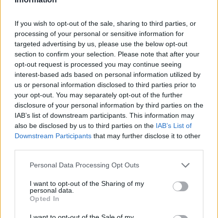
ΠΕΡΙΣΣΌΤΕΡΑ ΣΕ ΑΥΤΉ ΤΗΝ ΚΑΤΗΓΟΡΊΑ
If you wish to opt-out of the sale, sharing to third parties, or
processing of your personal or sensitive information for
targeted advertising by us, please use the below opt-out
section to confirm your selection. Please note that after your
opt-out request is processed you may continue seeing
interest-based ads based on personal information utilized by
us or personal information disclosed to third parties prior to
Χήτος: Νέα εμπορική δομή
Αναπληρωτής Γενικός
your opt-out. You may separately opt-out of the further
με δυο έμπειρα στελέχη
Διευθυντής στη Eurostat ο
disclosure of your personal information by third parties on the
σε κομβικούς ρόλους
Αθανάσιος Θανόπουλος
IAB’s list of downstream participants. This information may
also be disclosed by us to third parties on the
IAB’s List of
02/10/2025 - 16:19
02/10/2025 - 12:33
Downstream Participants
that may further disclose it to other
third parties.
Personal Data Processing Opt Outs
I want to opt-out of the Sharing of my
personal data.
Opted In
I want to opt-out of the Sale of my