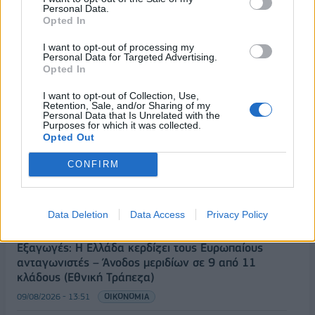
Personal Data.
Opted In
I want to opt-out of processing my
Personal Data for Targeted Advertising.
Opted In
ΡΟΗ ΕΙΔΗΣΕΩΝ
I want to opt-out of Collection, Use,
Retention, Sale, and/or Sharing of my
Personal Data that Is Unrelated with the
Π. Μαρινάκης: «Το δημογραφικό δεν μπορεί να
Purposes for which it was collected.
Opted Out
περιμένει»
09/08/2026 - 14:34
ΠΟΛΙΤΙΚΗ
CONFIRM
Ε. Τουρνάς: Πάνω από 400 πυρκαγιές σε δέκα
ημέρες - Σε επιφυλακή ο κρατικός μηχανισμός
Data Deletion
Data Access
Privacy Policy
09/08/2026 - 14:17
ΠΟΛΙΤΙΚΗ
Εξαγωγές: Η Ελλάδα κερδίζει τους Ευρωπαίους
ανταγωνιστές – Άνοδος μεριδίων σε 9 από 11
κλάδους (Εθνική Τράπεζα)
09/08/2026 - 13:51
ΟΙΚΟΝΟΜΙΑ