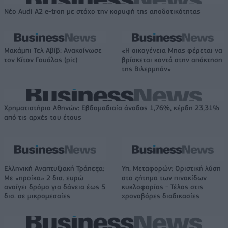
Νέο Audi A2 e-tron με στόχο την κορυφή της αποδοτικότητας
Μακάμπι Τελ Αβίβ: Ανακοίνωσε
«Η οικογένεια Μπας φέρεται να
τον Κίτον Γουάλας (pic)
βρίσκεται κοντά στην απόκτηση
της Βιλερμπάν»
Χρηματιστήριο Αθηνών: Εβδομαδιαία άνοδος 1,76%, κέρδη 23,31%
από τις αρχές του έτους
Ελληνική Αναπτυξιακή Τράπεζα:
Υπ. Μεταφορών: Οριστική λύση
Με «προίκα» 2 δισ. ευρώ
στο ζήτημα των πινακίδων
ανοίγει δρόμο για δάνεια έως 5
κυκλοφορίας - Τέλος στις
δισ. σε μικρομεσαίες
χρονοβόρες διαδικασίες