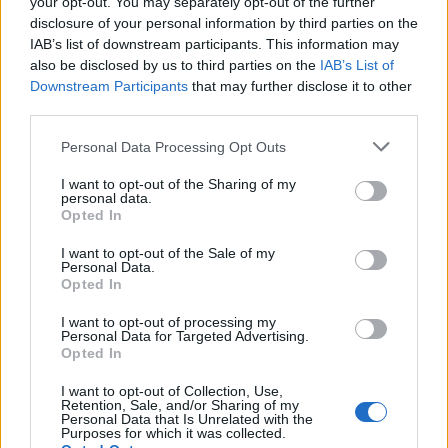
your opt-out. You may separately opt-out of the further
22/04/2021 - 13:17
disclosure of your personal information by third parties on the
IAB’s list of downstream participants. This information may
Καραμανλής: Σε τροχιά
also be disclosed by us to third parties on the
IAB’s List of
ολοκλήρωσης ο Ε65, λύση στο
Downstream Participants
that may further disclose it to other
βόρειο τμήμα του - Στο
third parties.
Ελεγκτικό Συνέδριο η σύμβαση
προς έγκριση
Personal Data Processing Opt Outs
22/04/2021 - 13:16
I want to opt-out of the Sharing of my
personal data.
Opted In
Έναρξη
Προηγούμενο
Επόμενο
Τέλος
I want to opt-out of the Sale of my
Personal Data.
Opted In
Σελίδα 431 από 457
I want to opt-out of processing my
Personal Data for Targeted Advertising.
Opted In
I want to opt-out of Collection, Use,
Retention, Sale, and/or Sharing of my
Personal Data that Is Unrelated with the
Purposes for which it was collected.