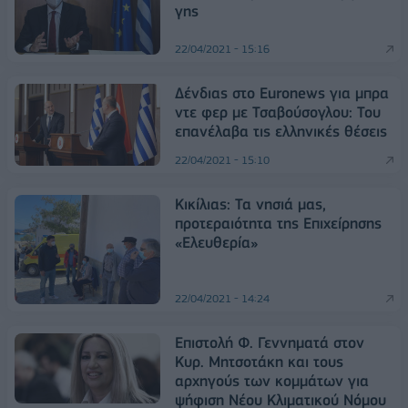
γης
22/04/2021 - 15:16
Δένδιας στο Euronews για μπρα
ντε φερ με Τσαβούσογλου: Του
επανέλαβα τις ελληνικές θέσεις
22/04/2021 - 15:10
Κικίλιας: Τα νησιά μας,
προτεραιότητα της Επιχείρησης
«Ελευθερία»
22/04/2021 - 14:24
Επιστολή Φ. Γεννηματά στον
Κυρ. Μητσοτάκη και τους
αρχηγούς των κομμάτων για
ψήφιση Νέου Κλιματικού Νόμου