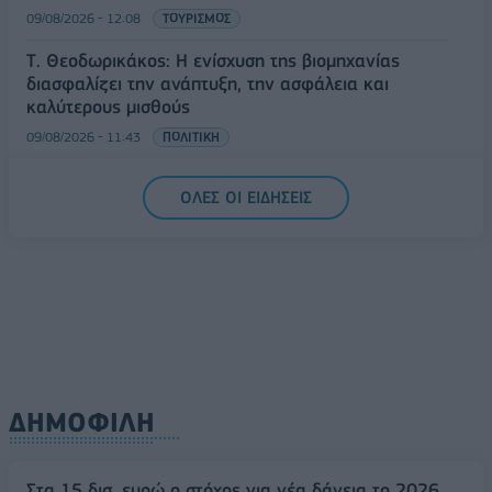
09/08/2026 - 12:08
ΤΟΥΡΙΣΜΟΣ
Τ. Θεοδωρικάκος: Η ενίσχυση της βιομηχανίας
διασφαλίζει την ανάπτυξη, την ασφάλεια και
καλύτερους μισθούς
09/08/2026 - 11:43
ΠΟΛΙΤΙΚΗ
Υπ. Μεταφορών: Οριστική λύση στο ζήτημα των
ΟΛΕΣ ΟΙ ΕΙΔΗΣΕΙΣ
πινακίδων κυκλοφορίας - Τέλος στις χρονοβόρες
διαδικασίες
09/08/2026 - 11:18
ΕΛΛΑΔΑ
ΔΗΜΟΦΙΛΗ
Στα 15 δισ. ευρώ ο στόχος για νέα δάνεια το 2026