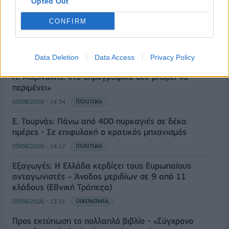
Opted Out
CONFIRM
ΡΟΗ ΕΙΔΗΣΕΩΝ
Data Deletion
Data Access
Privacy Policy
Π. Μαρινάκης: «Το δημογραφικό δεν μπορεί να
περιμένει»
09/08/2026 - 14:34
ΠΟΛΙΤΙΚΗ
Ε. Τουρνάς: Πάνω από 400 πυρκαγιές σε δέκα
ημέρες - Σε επιφυλακή ο κρατικός μηχανισμός
09/08/2026 - 14:17
ΠΟΛΙΤΙΚΗ
Εξαγωγές: Η Ελλάδα κερδίζει τους Ευρωπαίους
ανταγωνιστές – Άνοδος μεριδίων σε 9 από 11
κλάδους (Εθνική Τράπεζα)
09/08/2026 - 13:51
ΟΙΚΟΝΟΜΙΑ
Προς εκτύπωση το πολλαπλό βιβλίο - «Σύγχρονο