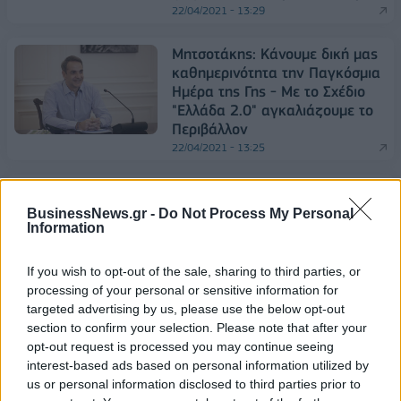
22/04/2021 - 13:29
Μητσοτάκης: Κάνουμε δική μας
καθημερινότητα την Παγκόσμια
Ημέρα της Γης - Με το Σχέδιο
"Ελλάδα 2.0" αγκαλιάζουμε το
Περιβάλλον
22/04/2021 - 13:25
Ψηφίζεται ο νέος Κώδικας
Δικαστικών Υπαλλήλων -
BusinessNews.gr -
Do Not Process My Personal
Αντιδράσεις στην τροπολογία
Information
Χατζηδάκη για την απονομή
των συντάξεων
If you wish to opt-out of the sale, sharing to third parties, or
22/04/2021 - 13:23
processing of your personal or sensitive information for
targeted advertising by us, please use the below opt-out
Πελώνη: Τι θα ισχύει για τις
section to confirm your selection. Please note that after your
εκκλησίες τη Μεγάλη Εβδομάδα
opt-out request is processed you may continue seeing
και το Πάσχα
interest-based ads based on personal information utilized by
us or personal information disclosed to third parties prior to