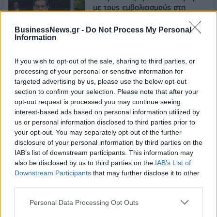
με τους εμβολιασμούς στη
Δικαιοσύνη
BusinessNews.gr -
Do Not Process My Personal
20/04/2021 - 11:19
Information
Σκρέκας: Κήρυξε την έναρξη της
If you wish to opt-out of the sale, sharing to third parties, or
εβδομάδας ενέργειας στο ΧΑ
processing of your personal or sensitive information for
targeted advertising by us, please use the below opt-out
section to confirm your selection. Please note that after your
opt-out request is processed you may continue seeing
19/04/2021 - 18:32
interest-based ads based on personal information utilized by
us or personal information disclosed to third parties prior to
Γεννηματά: Τέσσερις προτάσεις
your opt-out. You may separately opt-out of the further
άμεσης προτεραιότητας για τα
disclosure of your personal information by third parties on the
σχολεία
IAB’s list of downstream participants. This information may
19/04/2021 - 18:05
also be disclosed by us to third parties on the
IAB’s List of
Downstream Participants
that may further disclose it to other
third parties.
Ανακοίνωση του ΚΙΝΑΛ για τη
διαλεύκανση του θανάτου του
Personal Data Processing Opt Outs
Σήφη Βαλυράκη