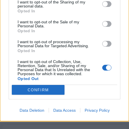
I want to opt-out of the Sharing of my
personal data.
19/04/2021 - 17:56
Opted In
I want to opt-out of the Sale of my
Personal Data.
Opted In
Έναρξη
Προηγούμενο
Επόμενο
Τέλος
I want to opt-out of processing my
Σελίδα 432 από 457
Personal Data for Targeted Advertising.
Opted In
I want to opt-out of Collection, Use,
Retention, Sale, and/or Sharing of my
Personal Data that Is Unrelated with the
Purposes for which it was collected.
Opted Out
CONFIRM
Data Deletion
Data Access
Privacy Policy
ΡΟΗ ΕΙΔΗΣΕΩΝ