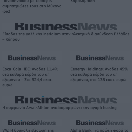
Παναθηναϊκού με τέσσερις
Χαραλαμπίδη
συμπατριώτες τους στη Μύκονο
(pic)
Είσοδος της γαλλικής Meridiam στην ηλεκτρική διασύνδεση Ελλάδας
– Κύπρου
Coca-Cola HBC: Άνοδος 11,4%
Cenergy Holdings: Άνοδος 45%
στα καθαρά κέρδη του α΄
στα καθαρά κέρδη του α΄
εξαμήνου – Στα 524,4 εκατ.
εξαμήνου, στα 138 εκατ. ευρώ
ευρώ
Η συμφωνία Arval-Athlon αναδιαμορφώνει την αγορά leasing
VW: Η δύσκολη εξίσωση της
Alpha Bank: Για πρώτη φορά το