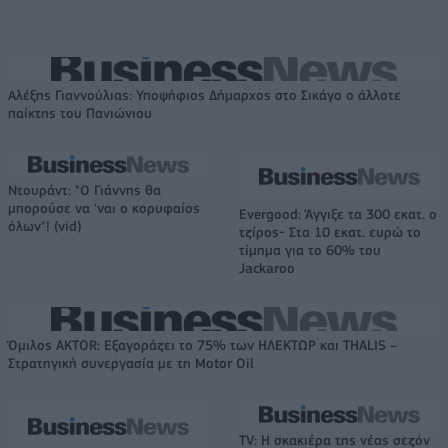
Αλέξης Γιαννούλιας: Υποψήφιος Δήμαρχος στο Σικάγο ο άλλοτε
παίκτης του Πανιώνιου
Ντουράντ: "Ο Γιάννης θα
μπορούσε να 'ναι ο κορυφαίος
Evergood: Άγγιξε τα 300 εκατ. ο
όλων"! (vid)
τζίρος- Στα 10 εκατ. ευρώ το
τίμημα για το 60% του
Jackaroo
Όμιλος AKTOR: Εξαγοράζει το 75% των ΗΛΕΚΤΩΡ και THALIS –
Στρατηγική συνεργασία με τη Motor Oil
TV: Η σκακιέρα της νέας σεζόν