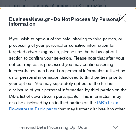
η μεταφορά των πολεοδομιών στο Κτηματολόγιο.
Απέρριψε τον όρο «γαλάζια σκάνδαλα», τονίζοντας ότι η
BusinessNews.gr -
Do Not Process My Personal
Information
διαφθορά δεν έχει κομματικό πρόσημο και ότι η σημερινή
κυβέρνηση είναι εκείνη που αποκαλύπτει και αντιμετωπίζει
If you wish to opt-out of the sale, sharing to third parties, or
τέτοιες υποθέσεις.
processing of your personal or sensitive information for
targeted advertising by us, please use the below opt-out
Αναφερόμενος στους νέους, παραδέχθηκε ότι βρίσκονται
section to confirm your selection. Please note that after your
αντιμέτωποι με έναν πιο αβέβαιο κόσμο, λόγω των πολέμων,
opt-out request is processed you may continue seeing
της γεωπολιτικής αστάθειας, της τεχνητής νοημοσύνης και
interest-based ads based on personal information utilized by
της κλιματικής κρίσης. Αναγνώρισε επίσης ότι η πρόσβαση σε
us or personal information disclosed to third parties prior to
your opt-out. You may separately opt-out of the further
προσιτή κατοικία παραμένει μία από τις μεγαλύτερες
disclosure of your personal information by third parties on the
προκλήσεις.
IAB’s list of downstream participants. This information may
also be disclosed by us to third parties on the
IAB’s List of
Ιδιαίτερη αναφορά έκανε στους κινδύνους που εγκυμονεί η
Downstream Participants
that may further disclose it to other
τεχνητή νοημοσύνη για τη δημοκρατία και τις εκλογικές
third parties.
διαδικασίες, προειδοποιώντας ότι στο μέλλον ψεύτικα βίντεο
και ψηφιακά ομοιώματα πολιτικών προσώπων θα μπορούν
Personal Data Processing Opt Outs
να επηρεάζουν την κοινή γνώμη. Για τον λόγο αυτό ζήτησε