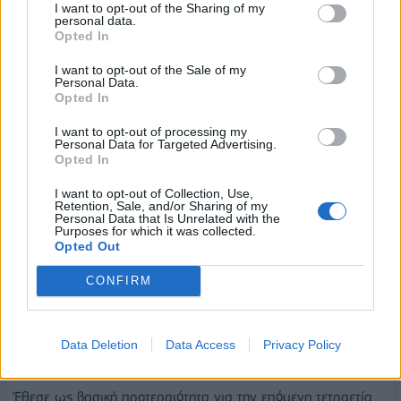
I want to opt-out of the Sharing of my
αυστηρότερη σήμανση του περιεχομένου που παράγεται από
personal data.
Opted In
τεχνητή νοημοσύνη και μεγαλύτερη εκπαίδευση των πολιτών
στην αναγνώριση της παραπληροφόρησης.
I want to opt-out of the Sale of my
Personal Data.
Opted In
Η τρίτη θητεία και οι εξαγγελίες της ΔΕΘ
I want to opt-out of processing my
Κλείνοντας τη συνέντευξη, ο πρωθυπουργός εξήγησε γιατί
Personal Data for Targeted Advertising.
Opted In
ζητεί εκ νέου την εμπιστοσύνη των πολιτών για μια τρίτη
κυβερνητική θητεία.
I want to opt-out of Collection, Use,
Retention, Sale, and/or Sharing of my
Personal Data that Is Unrelated with the
Όπως είπε, η πολιτική δεν είναι ισόβια επιλογή, ωστόσο η
Purposes for which it was collected.
Opted Out
περίοδος έως το 2030 θα είναι καθοριστική για τη θέση της
Ελλάδας στον κόσμο. Εκτίμησε ότι διαθέτει πλέον
CONFIRM
μεγαλύτερη εμπειρία και διεθνή αναγνώριση ώστε να
οδηγήσει τη χώρα σε αυτή τη φάση, ξεκαθαρίζοντας
παράλληλα ότι εφόσον εκλεγεί για τρίτη φορά δεν θα
Data Deletion
Data Access
Privacy Policy
διεκδικήσει τέταρτη θητεία.
Έθεσε ως βασική προτεραιότητα για την επόμενη τετραετία