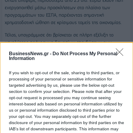
Όπως ανέφερε, περισσότερα από 23 δισ. ευρώ έχουν ήδη
ενεργοποιηθεί μέσω προσκλήσεων στο πλαίσιο των
προγραμμάτων του ΕΣΠΑ, παρέχοντας σημαντική
χρηματοδοτική ώθηση σε κρίσιμους τομείς της οικονομίας.
Τέλος, υπογράμμισε ότι βρίσκεται σε πλήρη εξέλιξη το
μεγαλύτερο πρόγραμμα δημοσίων επενδύσεων των
τελευταίων 16 ετών, με ετήσιους πόρους ύψους 16,7 δισ.
BusinessNews.gr -
Do Not Process My Personal
ευρώ, ενώ το Εθνικό Πρόγραμμα Ανάπτυξης 2026-2030,
Information
συνολικού προϋπολογισμού 16,6 δισ. ευρώ, έχει ήδη
ενεργοποιηθεί στο σύνολό του. Παράλληλα, όπως σημείωσε,
If you wish to opt-out of the sale, sharing to third parties, or
επιταχύνεται η υλοποίηση των προγραμμάτων της Δίκαιης
processing of your personal or sensitive information for
targeted advertising by us, please use the below opt-out
Αναπτυξιακής Μετάβασης και των έργων που
section to confirm your selection. Please note that after your
χρηματοδοτούνται μέσω συμπράξεων δημόσιου και
opt-out request is processed you may continue seeing
ιδιωτικού τομέα, στο πλαίσιο της συνολικής αναπτυξιακής
interest-based ads based on personal information utilized by
στρατηγικής της κυβέρνησης.
us or personal information disclosed to third parties prior to
your opt-out. You may separately opt-out of the further
disclosure of your personal information by third parties on the
IAB’s list of downstream participants. This information may