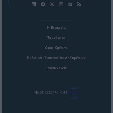
Η Εταιρεία
Ταυτότητα
Όροι Χρήσης
Πολιτική Προστασίας Δεδομένων
Επικοινωνία
ΜΕΛΟΣ #232470 Μ.Η.Τ.