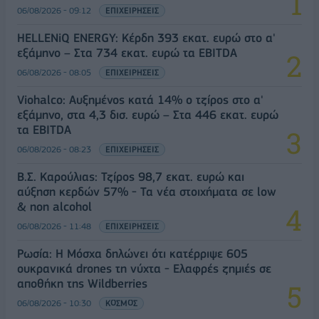
06/08/2026 - 09:12
ΕΠΙΧΕΙΡΗΣΕΙΣ
HELLENiQ ENERGY: Κέρδη 393 εκατ. ευρώ στο α'
εξάμηνο – Στα 734 εκατ. ευρώ τα EBITDA
06/08/2026 - 08:05
ΕΠΙΧΕΙΡΗΣΕΙΣ
Viohalco: Αυξημένος κατά 14% ο τζίρος στο α'
εξάμηνο, στα 4,3 δισ. ευρώ – Στα 446 εκατ. ευρώ
τα EBITDA
06/08/2026 - 08:23
ΕΠΙΧΕΙΡΗΣΕΙΣ
Β.Σ. Καρούλιας: Τζίρος 98,7 εκατ. ευρώ και
αύξηση κερδών 57% - Τα νέα στοιχήματα σε low
& non alcohol
06/08/2026 - 11:48
ΕΠΙΧΕΙΡΗΣΕΙΣ
Ρωσία: Η Μόσχα δηλώνει ότι κατέρριψε 605
ουκρανικά drones τη νύχτα - Ελαφρές ζημιές σε
αποθήκη της Wildberries
06/08/2026 - 10:30
ΚΟΣΜΟΣ