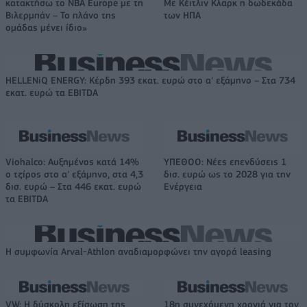
κατακτήσω το ΝΒΑ Europe με τη
Με Κέιτλιν Κλαρκ η δωδεκάδα
Βιλερμπάν – Το πλάνο της
των ΗΠΑ
ομάδας μένει ίδιο»
HELLENiQ ENERGY: Κέρδη 393 εκατ. ευρώ στο α' εξάμηνο – Στα 734
εκατ. ευρώ τα EBITDA
Viohalco: Αυξημένος κατά 14%
ΥΠΕΘΟΟ: Νέες επενδύσεις 1
ο τζίρος στο α' εξάμηνο, στα 4,3
δισ. ευρώ ως το 2028 για την
δισ. ευρώ – Στα 446 εκατ. ευρώ
Ενέργεια
τα EBITDA
Η συμφωνία Arval-Athlon αναδιαμορφώνει την αγορά leasing
VW: Η δύσκολη εξίσωση της
18η συνεχόμενη χρονιά για τον