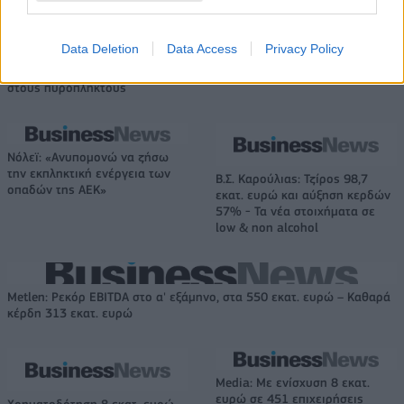
Data Deletion
Data Access
Privacy Policy
Άρης: Ανακοίνωσε την απόκτηση του Άνταμ Μοκόκα - Δωρεά της ΚΑΕ
στους πυρόπληκτους
Νόλεϊ: «Ανυπομονώ να ζήσω
την εκπληκτική ενέργεια των
Β.Σ. Καρούλιας: Τζίρος 98,7
οπαδών της ΑΕΚ»
εκατ. ευρώ και αύξηση κερδών
57% - Τα νέα στοιχήματα σε
low & non alcohol
Metlen: Ρεκόρ EBITDA στο α' εξάμηνο, στα 550 εκατ. ευρώ – Καθαρά
κέρδη 313 εκατ. ευρώ
Media: Με ενίσχυση 8 εκατ.
ευρώ σε 451 επιχειρήσεις
Χρηματοδότηση 8 εκατ. ευρώ