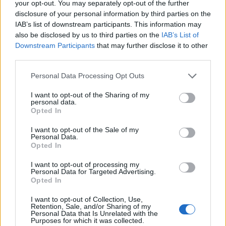
your opt-out. You may separately opt-out of the further
και Electric, με όφελος 2.000
μπαταριών για τα υβριδικά της
ευρώ
disclosure of your personal information by third parties on the
IAB’s list of downstream participants. This information may
also be disclosed by us to third parties on the
IAB’s List of
Downstream Participants
that may further disclose it to other
Σε κινεζική… πολιορκία η ευρωπαϊκή αυτοκινητοβιομηχανία
third parties.
Personal Data Processing Opt Outs
ΠΑΟΚ: Με τον Μάρκους Φόστερ
Εθνική Κορασίδων: Κόντρα στη
I want to opt-out of the Sharing of my
ολοκληρώθηκαν οι αφίξεις - Οι
Νορβηγία για την πρόκριση
personal data.
δηλώσεις του (vid & pics)
στον τελικό (live stream)
Opted In
I want to opt-out of the Sale of my
Personal Data.
Opted In
Ταχύτερα και αυστηρότερα: Το νέο ψηφιακό καθεστώς της ΑΑΔΕ για
τα ανασφάλιστα οχήματα
I want to opt-out of processing my
Personal Data for Targeted Advertising.
Opted In
I want to opt-out of Collection, Use,
Retention, Sale, and/or Sharing of my
Όμιλος ΔΕΗ: Νέα συμφωνία για
Τουρισμός για Όλους: Kατάθεση
Personal Data that Is Unrelated with the
χαρτοφυλάκιο έργων ΑΠΕ άνω
αιτήσεων ανεξάρτητα από το
Purposes for which it was collected.
των 2 GW σε Πολωνία και
τελευταίο ψηφίο του ΑΦΜ