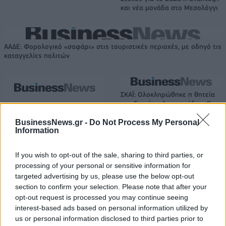
και νέα μονάδα στο Μεσολόγγι
ΑΑΔΕ: Φορολογικό «σαφάρι» στις τουριστικές περιοχές, με οδηγό τις
καταγγελίες πολιτών
ΣΚΑΪ: Ολοκληρώθηκε η θητεία
του Γρηγόρη Δημητριάδη - Ο
Εξοικονομώ – Επιχειρώ:
Γιάννης Αλαφούζος επιστρέφει
Παράταση έως τις 30
στη θέση του CEO
BusinessNews.gr -
Do Not Process My Personal
Νοεμβρίου για περισσότερες
Information
από 400 επιχειρήσεις
If you wish to opt-out of the sale, sharing to third parties, or
processing of your personal or sensitive information for
Media: Με ενίσχυση 8 εκατ. ευρώ σε 451 επιχειρήσεις ξεκίνησε το
targeted advertising by us, please use the below opt-out
πρόγραμμα στήριξης- Κάλυψη εισφορών ΕΔΟΕΑΠ
section to confirm your selection. Please note that after your
opt-out request is processed you may continue seeing
interest-based ads based on personal information utilized by
us or personal information disclosed to third parties prior to
Νέα Mercedes-Benz GLB: Hybrid
Η Toyota φέρνει νέα γενιά