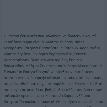
Οι έντεκα βουλευτές που καλούνται να δώσουν ανωμοτί
καταθέσεις αύριο είναι οι Κώστας Τσιάρας, Νότης
Μηταράκης, Κατερίνα Παπακώστα, Κώστας Αχ. Καραμανλής,
Κώστας Σκρέκας, Δημήτρης Βαρτζόπουλος, Γιάννης
Κεφαλογιάννης, Θεόφιλος Λεονταρίδης, Βασίλης
Βασιλειάδης, Μάξιμος Σενετάκης και Χρήστος Μπουκώρος. Η
Ευρωπαϊκή Εισαγγελία ζητά να ελέγξει αν προκύπτουν
στοιχεία για την διάπραξη αδικημάτων που, κατά περίπτωση,
αφορούν ηθική αυτουργία σε παράβαση καθήκοντος ή ηθική
αυτουργία σε απιστία σε βαθμό πλημμελήματος. Δύο εκ των
πολιτικών προσώπων, οι Κώστας Αχ.Καραμανλής και
Κατερίνα Παπακώστα, έχουν κληθεί σε εξηγήσεις ως ύποπτοι