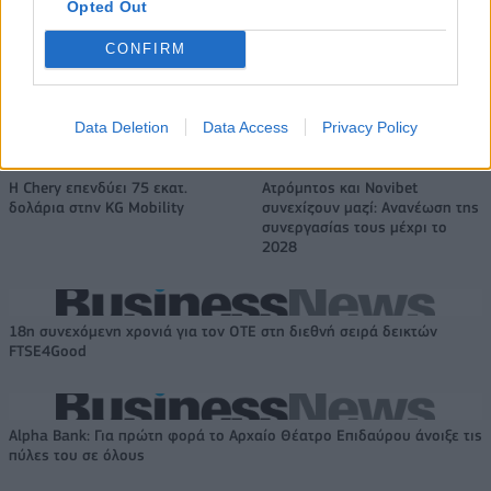
Opted Out
Ουγγαρία
CONFIRM
Νέο Audi A2 e-tron με στόχο την κορυφή της αποδοτικότητας
Data Deletion
Data Access
Privacy Policy
Η Chery επενδύει 75 εκατ.
Ατρόμητος και Novibet
δολάρια στην KG Mobility
συνεχίζουν μαζί: Ανανέωση της
συνεργασίας τους μέχρι το
2028
18η συνεχόμενη χρονιά για τον ΟΤΕ στη διεθνή σειρά δεικτών
FTSE4Good
Alpha Bank: Για πρώτη φορά το Αρχαίο Θέατρο Επιδαύρου άνοιξε τις
πύλες του σε όλους