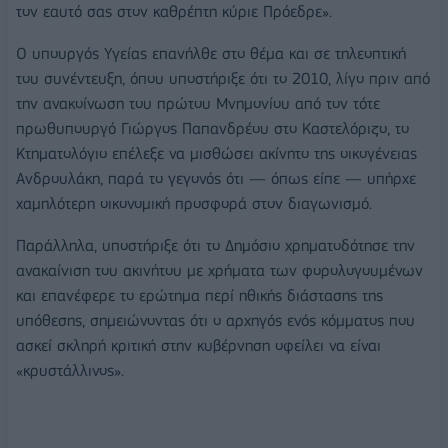
τον εαυτό σας στον καθρέπτη κύριε Πρόεδρε».
Ο υπουργός Υγείας επανήλθε στο θέμα και σε τηλεοπτική
του συνέντευξη, όπου υποστήριξε ότι το 2010, λίγο πριν από
την ανακοίνωση του πρώτου Μνημονίου από τον τότε
πρωθυπουργό
Γιώργος Παπανδρέου
στο Καστελόριζο, το
Κτηματολόγιο επέλεξε να μισθώσει ακίνητο της οικογένειας
Ανδρουλάκη, παρά το γεγονός ότι — όπως είπε — υπήρχε
χαμηλότερη οικονομική προσφορά στον διαγωνισμό.
Παράλληλα, υποστήριξε ότι το Δημόσιο χρηματοδότησε την
ανακαίνιση του ακινήτου με χρήματα των φορολογουμένων
και επανέφερε το ερώτημα περί ηθικής διάστασης της
υπόθεσης, σημειώνοντας ότι ο αρχηγός ενός κόμματος που
ασκεί σκληρή κριτική στην κυβέρνηση οφείλει να είναι
«κρυστάλλινος».