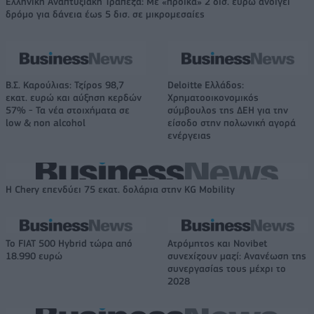
Ελληνική Αναπτυξιακή Τράπεζα: Με «προίκα» 2 δισ. ευρώ ανοίγει
δρόμο για δάνεια έως 5 δισ. σε μικρομεσαίες
Β.Σ. Καρούλιας: Τζίρος 98,7
Deloitte Ελλάδος:
εκατ. ευρώ και αύξηση κερδών
Χρηματοοικονομικός
57% - Τα νέα στοιχήματα σε
σύμβουλος της ΔΕΗ για την
low & non alcohol
είσοδο στην πολωνική αγορά
ενέργειας
Η Chery επενδύει 75 εκατ. δολάρια στην KG Mobility
Το FIAT 500 Hybrid τώρα από
Ατρόμητος και Novibet
18.990 ευρώ
συνεχίζουν μαζί: Ανανέωση της
συνεργασίας τους μέχρι το
2028