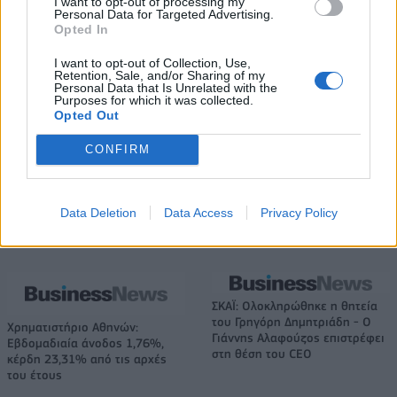
I want to opt-out of processing my
Personal Data for Targeted Advertising.
Live στις 16:00, ο αγώνας της Εθνικής Νεανίδων με τη Βουλγαρία
Opted In
I want to opt-out of Collection, Use,
Retention, Sale, and/or Sharing of my
Εθνική Παίδων: Απώλεσε
Personal Data that Is Unrelated with the
Purposes for which it was collected.
προβάδισμα 13 πόντων και
Όμιλος ΔΕΗ: Νέα συμφωνία για
Opted Out
έχασε 84-89 από το Ισραήλ
χαρτοφυλάκιο έργων ΑΠΕ άνω
των 2 GW σε Πολωνία και
CONFIRM
Ουγγαρία
Data Deletion
Data Access
Privacy Policy
Fourlis: Συμφωνία για την πώληση συμμετοχής στο Sofia South Ring
Mall έναντι 49,35 εκατ. ευρώ
ΣΚΑΪ: Ολοκληρώθηκε η θητεία
του Γρηγόρη Δημητριάδη - Ο
Χρηματιστήριο Αθηνών:
Γιάννης Αλαφούζος επιστρέφει
Εβδομαδιαία άνοδος 1,76%,
στη θέση του CEO
κέρδη 23,31% από τις αρχές
του έτους