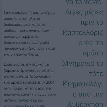
να το κάνει.
Λίγες μέρες
Στην ανακοίνωσή του, το κόμμα
υποστήριξε ότι όλες οι
πριν το
διαδικασίες σχετικά με τη
Καστελλόριζ
μίσθωση του ακινήτου ήταν
απολύτως νόμιμες και
ο και το
διαφανείς και προανήγγειλε
προσφυγή στη Δικαιοσύνη κατά
πρώτο
του υπουργού Υγείας.
Μνημόνιο το
Σύμφωνα με την εκδοχή της
Χαριλάου Τρικούπη, το ακίνητο
τότε
της οικογένειας Ανδρουλάκη
Κτηματολόγι
είχε αρχικά ενοικιαστεί το 2004
στην Κτηματική Υπηρεσία του
ο υπό την
Δημοσίου, κατόπιν διαγωνισμού
με δέκα προσφορές, και
Κυβέρνηση
χρησιμοποιήθηκε από την