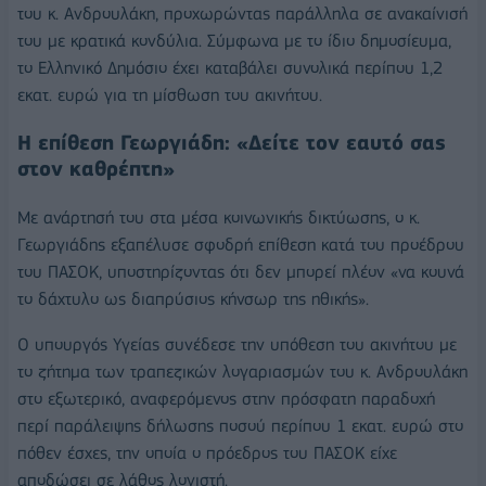
του κ. Ανδρουλάκη, προχωρώντας παράλληλα σε ανακαίνισή
του με κρατικά κονδύλια. Σύμφωνα με το ίδιο δημοσίευμα,
το Ελληνικό Δημόσιο έχει καταβάλει συνολικά περίπου 1,2
εκατ. ευρώ για τη μίσθωση του ακινήτου.
Η επίθεση Γεωργιάδη: «Δείτε τον εαυτό σας
στον καθρέπτη»
Με ανάρτησή του στα μέσα κοινωνικής δικτύωσης, ο κ.
Γεωργιάδης εξαπέλυσε σφοδρή επίθεση κατά του προέδρου
του ΠΑΣΟΚ, υποστηρίζοντας ότι δεν μπορεί πλέον «να κουνά
το δάχτυλο ως διαπρύσιος κήνσωρ της ηθικής».
Ο υπουργός Υγείας συνέδεσε την υπόθεση του ακινήτου με
το ζήτημα των τραπεζικών λογαριασμών του κ. Ανδρουλάκη
στο εξωτερικό, αναφερόμενος στην πρόσφατη παραδοχή
περί παράλειψης δήλωσης ποσού περίπου 1 εκατ. ευρώ στο
πόθεν έσχες, την οποία ο πρόεδρος του ΠΑΣΟΚ είχε
αποδώσει σε λάθος λογιστή.