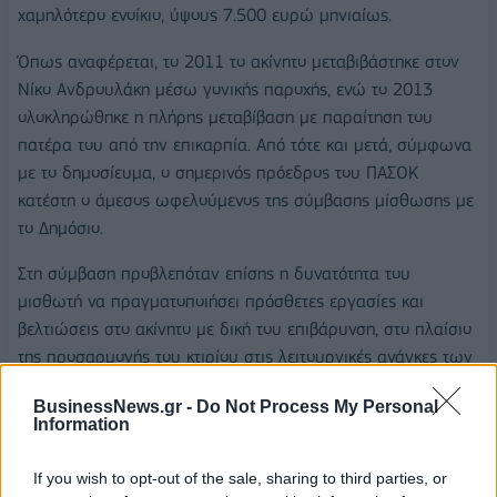
χαμηλότερο ενοίκιο, ύψους 7.500 ευρώ μηνιαίως.
Όπως αναφέρεται, το 2011 το ακίνητο μεταβιβάστηκε στον
Νίκο Ανδρουλάκη μέσω γονικής παροχής, ενώ το 2013
ολοκληρώθηκε η πλήρης μεταβίβαση με παραίτηση του
πατέρα του από την επικαρπία. Από τότε και μετά, σύμφωνα
με το δημοσίευμα, ο σημερινός πρόεδρος του ΠΑΣΟΚ
κατέστη ο άμεσος ωφελούμενος της σύμβασης μίσθωσης με
το Δημόσιο.
Στη σύμβαση προβλεπόταν επίσης η δυνατότητα του
μισθωτή να πραγματοποιήσει πρόσθετες εργασίες και
βελτιώσεις στο ακίνητο με δική του επιβάρυνση, στο πλαίσιο
της προσαρμογής του κτιρίου στις λειτουργικές ανάγκες των
υπηρεσιών του Κτηματολογίου.
BusinessNews.gr -
Do Not Process My Personal
Information
If you wish to opt-out of the sale, sharing to third parties, or