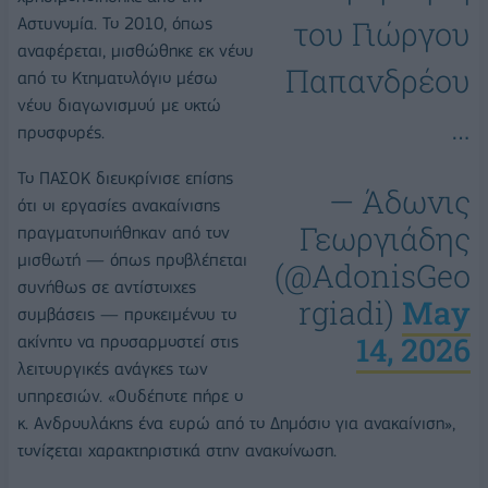
Αστυνομία. Το 2010, όπως
του Γιώργου
αναφέρεται, μισθώθηκε εκ νέου
Παπανδρέου
από το Κτηματολόγιο μέσω
νέου διαγωνισμού με οκτώ
…
προσφορές.
Το ΠΑΣΟΚ διευκρίνισε επίσης
— Άδωνις
ότι οι εργασίες ανακαίνισης
Γεωργιάδης
πραγματοποιήθηκαν από τον
μισθωτή — όπως προβλέπεται
(@AdonisGeo
συνήθως σε αντίστοιχες
rgiadi)
May
συμβάσεις — προκειμένου το
14, 2026
ακίνητο να προσαρμοστεί στις
λειτουργικές ανάγκες των
υπηρεσιών. «Ουδέποτε πήρε ο
κ. Ανδρουλάκης ένα ευρώ από το Δημόσιο για ανακαίνιση»,
τονίζεται χαρακτηριστικά στην ανακοίνωση.