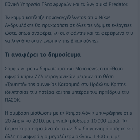
Εθνική Υπηρεσία Πληροφοριών
και το λογισμικό
Predator
.
Το κόμμα κατέληξε προαναγγέλλοντας ότι ο Νίκος
Ανδρουλάκης θα προχωρήσει σε όλες τις νόμιμες ενέργειες
ώστε, όπως αναφέρει, «ο συκοφάντης και τα φερέφωνά του
να λογοδοτήσουν ενώπιον της Δικαιοσύνης».
Τι αναφέρει το δημοσίευμα
Σύμφωνα με το δημοσίευμα του Mononews, η υπόθεση
αφορά κτίριο 773 τετραγωνικών μέτρων στη θέση
«Τρυπητή» της συνοικίας Κατσαμπά στο Ηράκλειο Κρήτης,
ιδιοκτησίας του πατέρα και της μητέρας του προέδρου του
ΠΑΣΟΚ.
Η σύμβαση μίσθωσης με το Κτηματολόγιο υπογράφηκε στις
20 Απριλίου 2010, με μηνιαίο μίσθωμα 10.000 ευρώ. Το
δημοσίευμα σημειώνει ότι στον ίδιο διαγωνισμό υπήρχε και
άλλη προσφορά για μεγαλύτερο ακίνητο 1.400 τ.μ. με