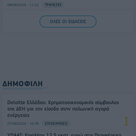
08/08/2026 - 11:22
ΤΡΑΠΕΖΕΣ
5G παντού, 6G στον ορίζοντα: Πού βρίσκεται η
ΟΛΕΣ ΟΙ ΕΙΔΗΣΕΙΣ
Ελλάδα στη μεγάλη τεχνολογική μετάβαση
08/08/2026 - 10:54
ΤΕΧΝΟΛΟΓΙΑ
ΔΗΜΟΦΙΛΗ
Deloitte Ελλάδος: Χρηματοοικονομικός σύμβουλος
της ΔΕΗ για την είσοδο στην πολωνική αγορά
ενέργειας
07/08/2026 - 16:38
ΕΠΙΧΕΙΡΗΣΕΙΣ
ΥΠΑΑΤ: Επιπλέον 12,5 εκατ. ευρώ στις Περιφέρειες