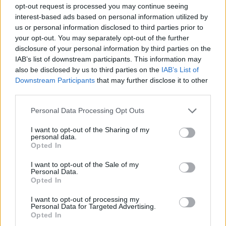
opt-out request is processed you may continue seeing
interest-based ads based on personal information utilized by
us or personal information disclosed to third parties prior to
your opt-out. You may separately opt-out of the further
Live στις 15:30 για το Ευρωπαϊκό Παίδων, Ελλάδα-Ισπανία
disclosure of your personal information by third parties on the
IAB’s list of downstream participants. This information may
also be disclosed by us to third parties on the
IAB’s List of
Μοκόκα: «Θέλουμε να χτίσουμε
Downstream Participants
that may further disclose it to other
κάτι μεγάλο με την ιδιοκτησία
third parties.
Fourlis: Συμφωνία για την
και τη διοίκηση»
πώληση συμμετοχής στο Sofia
South Ring Mall έναντι 49,35
Personal Data Processing Opt Outs
εκατ. ευρώ
I want to opt-out of the Sharing of my
personal data.
Opted In
Β.Σ. Καρούλιας: Τζίρος 98,7 εκατ. ευρώ και αύξηση κερδών 57% - Τα
I want to opt-out of the Sale of my
νέα στοιχήματα σε low & non alcohol
Personal Data.
Opted In
I want to opt-out of processing my
Media: Με ενίσχυση 8 εκατ.
Personal Data for Targeted Advertising.
ευρώ σε 451 επιχειρήσεις
Opted In
Χρηματοδότηση 8 εκατ. ευρώ
ξεκίνησε το πρόγραμμα