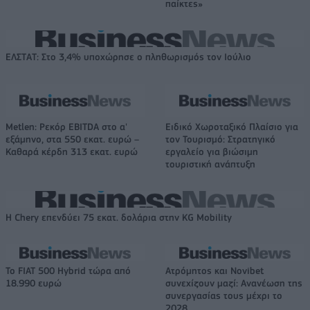
παίκτες»
ΕΛΣΤΑΤ: Στο 3,4% υποχώρησε ο πληθωρισμός τον Ιούλιο
Metlen: Ρεκόρ EBITDA στο α'
Ειδικό Χωροταξικό Πλαίσιο για
εξάμηνο, στα 550 εκατ. ευρώ –
τον Τουρισμό: Στρατηγικό
Καθαρά κέρδη 313 εκατ. ευρώ
εργαλείο για βιώσιμη
τουριστική ανάπτυξη
Η Chery επενδύει 75 εκατ. δολάρια στην KG Mobility
Το FIAT 500 Hybrid τώρα από
Ατρόμητος και Novibet
18.990 ευρώ
συνεχίζουν μαζί: Ανανέωση της
συνεργασίας τους μέχρι το
2028