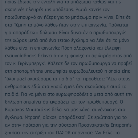
ποιος έδωσε την εντολή για το μπάζωμα καθώς και τις
σκοτεινές πλευρές της υπόθεσης. Ρωτά κανείς τον
πρωθυπουργό αν ήξερε για το μπάζωμα πριν γίνει; Είπε ότι
στα Τέμπη το μόνο λάθος ήταν στην επικοινωνία. Πρόκειται
για απαράδεκτη δήλωση. Είναι δυνατόν ο πρωθυπουργός
της χώρας μετά από ένα τέτοιο έγκλημα να λέει ότι το μόνο
λάθος είναι η επικοινωνία; Πόση αλαζονεία και έλλειψη
ενσυναίσθησης δείχνει όταν εμφανίζεται αφιλτράριστος από
τον κ. Γκρίνμπεργκ". Κάλεσε δε τον πρωθυπουργό να προβεί
στη αποπομπή της υποψηφίας ευρωβουλευτού η οποία είπε
"όλοι μαζί σκοτώσαμε τα παιδιά" και πρόσθεσε: "Λέω στους
ανθρώπους εδώ στα νησιά εμείς δεν σκοτώσαμε αυτά τα
παιδιά. Για να μένει στο ευρωψηφοδέλτιο μετά από αυτή την
δήλωση σημαίνει ότι εκφράζει και τον πρωθυπουργό. Ο
Κυριάκος Μητσοτάκης θέλει να μας κάνει συνένοχους στο
έγκλημα. Ντροπή, αίσχος, απαράδεκτο". Σε ερώτηση για το
αν στην πρόταση για την σύσταση Προανακρτικής Επτιροπής
ζητήσει την στήριξη του ΠΑΣΟΚ απάντησε: "Αν θέλει το