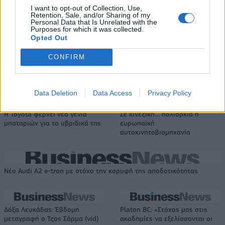
σε 843 μέσα ενημέρωσης-
στήριξης- Κάλυψη εισφορών
I want to opt-out of Collection, Use,
Ξεκίνησε το πενταετές
Retention, Sale, and/or Sharing of my
ΕΔΟΕΑΠ
πρόγραμμα ενίσχυσης του
Personal Data that Is Unrelated with the
Τύπου
Purposes for which it was collected.
Opted Out
CONFIRM
IAB Hellas: Νέα Διοικούσα Επιτροπή και νέο Διοικητικό Συμβούλιο -
Πρόεδρος ο Γαληνός Γιαγλής
Data Deletion
Data Access
Privacy Policy
Η Toyota φέρνει νέα γενιά
Σε κινεζική… πολιορκία η
μπαταριών για τα υβριδικά της
ευρωπαϊκή
αυτοκινητοβιομηχανία
Νέο Audi A2 e-tron με στόχο την κορυφή της αποδοτικότητας
Δόξα Λευκάδας: Έβδομη
Platon BC: «Στόχος μας στις
μεταγραφή ο Τζος Σάρμα (vid)
ακαδημίες να εξελίσσονται οι