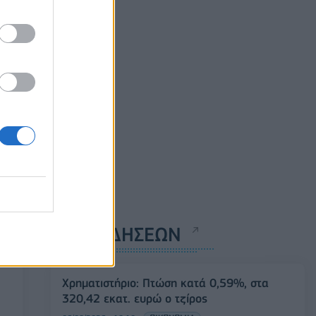
ΡΟΗ ΕΙΔΗΣΕΩΝ
Χρηματιστήριο: Πτώση κατά 0,59%, στα
320,42 εκατ. ευρώ ο τζίρος