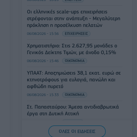
Οι ελληνικές scale-ups επιχειρήσεις
στρέφονται στην ανάπτυξη - Μεγαλύτερη
πρόκληση η προσέλκυση πελατών
06/08/2026 - 15:56
ΕΠΙΧΕΙΡΗΣΕΙΣ
Χρηματιστήριο: Στις 2.627,95 μονάδες ο
Γενικός Δείκτης Τιμών, με άνοδο 0,15%
06/08/2026 - 15:46
ΟΙΚΟΝΟΜΙΑ
ΥΠΑΑΤ: Αποζημιώσεις 38,1 εκατ. ευρώ σε
κτηνοτρόφους για ευλογιά, πανώλη και
αφθώδη πυρετό
06/08/2026 - 15:33
ΟΙΚΟΝΟΜΙΑ
Στ. Παπασταύρου: Άμεσα αντιδιαβρωτικά
έργα στη Δυτική Αττική
06/08/2026 - 15:17
ΠΟΛΙΤΙΚΗ
ΟΛΕΣ ΟΙ ΕΙΔΗΣΕΙΣ
Συνάλλαγμα: Το ευρώ υποχωρεί κατά