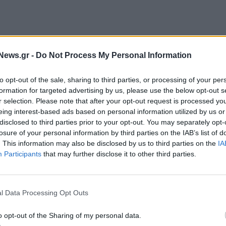
News.gr -
Do Not Process My Personal Information
to opt-out of the sale, sharing to third parties, or processing of your per
formation for targeted advertising by us, please use the below opt-out s
r selection. Please note that after your opt-out request is processed y
ούπολη όπου υπολογίζεται ότι καταγράφονται 3.000
eing interest-based ads based on personal information utilized by us or
disclosed to third parties prior to your opt-out. You may separately opt-
ήμερα διεθνείς μελέτες καταγράφουν ότι τα
losure of your personal information by third parties on the IAB’s list of
οι που συνδέονται έμμεσα ή άμεσα με τους
. This information may also be disclosed by us to third parties on the
IA
Participants
that may further disclose it to other third parties.
τευξης:
l Data Processing Opt Outs
οβλέπει ο ΝΟΚ
o opt-out of the Sharing of my personal data.
ο δικηγορικό γραφείο του κ. Νίκου Αλιβιζάτου,