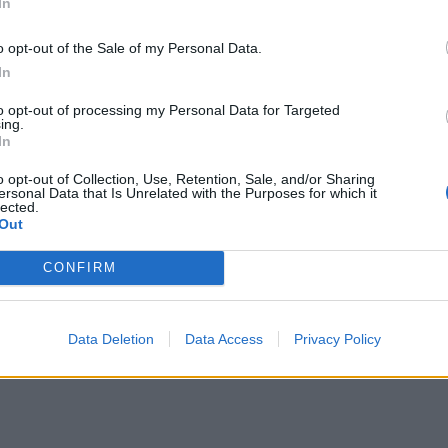
In
οβλέπει ο Νέος Οικοδομικός Κανονισμός, η
ή. Επισημαίνεται ότι σύμφωνα και με τις αποφάσεις
o opt-out of the Sale of my Personal Data.
In
ξεις που προ-υπήρχαν, οι οποίες προστατεύουν –
οχές, όπως αυτές που βρίσκονται γύρω από την
to opt-out of processing my Personal Data for Targeted
ing.
In
o opt-out of Collection, Use, Retention, Sale, and/or Sharing
ersonal Data that Is Unrelated with the Purposes for which it
lected.
Out
CONFIRM
Data Deletion
Data Access
Privacy Policy