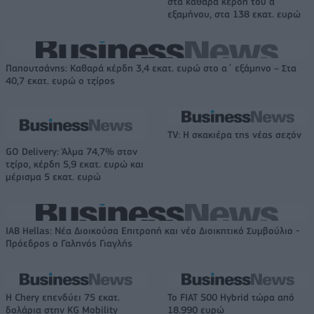
στα καθαρά κέρδη του α΄
εξαμήνου, στα 138 εκατ. ευρώ
Παπουτσάνης: Καθαρά κέρδη 3,4 εκατ. ευρώ στο α΄ εξάμηνο – Στα
40,7 εκατ. ευρώ ο τζίρος
TV: Η σκακιέρα της νέας σεζόν
GO Delivery: Άλμα 74,7% στον
τζίρο, κέρδη 5,9 εκατ. ευρώ και
μέρισμα 5 εκατ. ευρώ
IAB Hellas: Νέα Διοικούσα Επιτροπή και νέο Διοικητικό Συμβούλιο -
Πρόεδρος ο Γαληνός Γιαγλής
Η Chery επενδύει 75 εκατ.
Το FIAT 500 Hybrid τώρα από
δολάρια στην KG Mobility
18.990 ευρώ