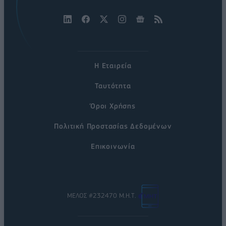
Η Εταιρεία
Ταυτότητα
Όροι Χρήσης
Πολιτική Προστασίας Δεδομένων
Επικοινωνία
ΜΕΛΟΣ #232470 Μ.Η.Τ.