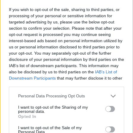
Έχουμε 21 συλλήψεις. Ενώ όσοι κατηγορηθούν για τα
If you wish to opt-out of the sale, sharing to third parties, or
απαράδεκτα επεισόδια θα δικαστούν, τώρα, με βάση τον
processing of your personal or sensitive information for
αυστηρότερο Αντιρατσιστικό Νόμο. Όμως η κοινωνία είναι
targeted advertising by us, please use the below opt-out
αυτή η οποία πρώτη οφείλει να απαντήσει στο μίσος.
section to confirm your selection. Please note that after your
opt-out request is processed you may continue seeing
Αλλοίμονο αν στις μέρες μας δεν μπορεί κάποιος να είναι
interest-based ads based on personal information utilized by
us or personal information disclosed to third parties prior to
οπαδός μιας ομάδας. Να σκέφτεται διαφορετικά. Ή και να
your opt-out. You may separately opt-out of the further
είναι διαφορετικός. Όποιος αμφισβητεί αυτά τα δικαιώματα,
disclosure of your personal information by third parties on the
λέω ότι προσβάλλει την ίδια τη Θεσσαλονίκη!"
IAB’s list of downstream participants. This information may
also be disclosed by us to third parties on the
IAB’s List of
Downstream Participants
that may further disclose it to other
third parties.
Personal Data Processing Opt Outs
ΜΗΤΣΟΤΑΚΗΣ
ΝΕΑ ΔΗΜΟΚΡΑΤΙΑ
I want to opt-out of the Sharing of my
ΕΥΡΩΕΚΛΟΓΕΣ
personal data.
Opted In
I want to opt-out of the Sale of my
Personal Data.