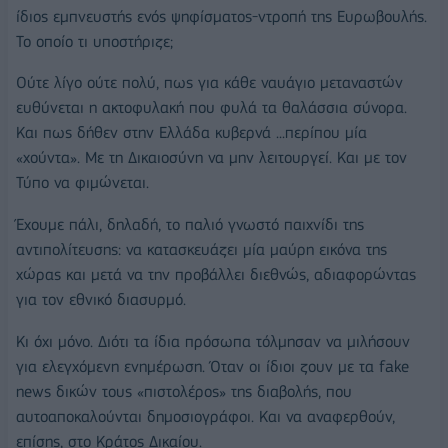
ίδιος εμπνευστής ενός ψηφίσματος-ντροπή της Ευρωβουλής.
Το οποίο τι υποστήριζε;
Ούτε λίγο ούτε πολύ, πως για κάθε ναυάγιο μεταναστών
ευθύνεται η ακτοφυλακή που φυλά τα θαλάσσια σύνορα.
Και πως δήθεν στην Ελλάδα κυβερνά ...περίπου μία
«χούντα». Με τη Δικαιοσύνη να μην λειτουργεί. Και με τον
Τύπο να φιμώνεται.
Έχουμε πάλι, δηλαδή, το παλιό γνωστό παιχνίδι της
αντιπολίτευσης: να κατασκευάζει μία μαύρη εικόνα της
χώρας και μετά να την προβάλλει διεθνώς, αδιαφορώντας
για τον εθνικό διασυρμό.
Κι όχι μόνο. Διότι τα ίδια πρόσωπα τόλμησαν να μιλήσουν
για ελεγχόμενη ενημέρωση. Όταν οι ίδιοι ζουν με τα fake
news δικών τους «πιστολέρος» της διαβολής, που
αυτοαποκαλούνται δημοσιογράφοι. Και να αναφερθούν,
επίσης, στο Κράτος Δικαίου.