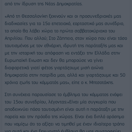
από την ίδρυση της Νέας Δημοκρατίας.
«Από τη Θεσσαλονίκη ξεκινούν και οι προσυνεδριακές μας
διαδικασίες για το 15ο επετειακό, εορταστικό μας συνέδριο,
το οποίο θα λάβει χώρα το πρώτο σαββατοκύριακο του
Απριλίου. Που αλλού; Στο Ζάππειο, στον χώρο που είναι τόσο
ταυτισμένος με τον εθνάρχη, ιδρυτή της παράταξής μας και
με την ιστορική του απόφαση να εντάξει την Ελλάδα στην
Ευρωπαϊκή Ενωση και δεν θα μπορούσε να γίνει
διαφορετικά γιατί φέτος γιορτάζουμε μισή αιώνα
δημοκρατία στην πατρίδα μας, αλλά και γιορτάζουμε και 50
χρόνια ζωής του κόμματός μας», είπε ο κ. Μητσοτάκης.
Στη συνέχεια παρουσίασε το έμβλημα του κόμματος ενόψει
του 15ου συνεδρίου, λέγοντας:«Είναι μία συγκυρία που
αποδεικνύει πόσο ταυτισμένη είναι αυτή η παράταξη με την
πορεία και την πρόοδο της χώρας. Είναι ένα διπλό ορόσημο
που νομίζω ότι το αξίζει να τιμηθεί με έναν ιδιαίτερο τρόπο
για αυτό και ένα ξεχωριστό έμβλημα θα μας συντροφεύει