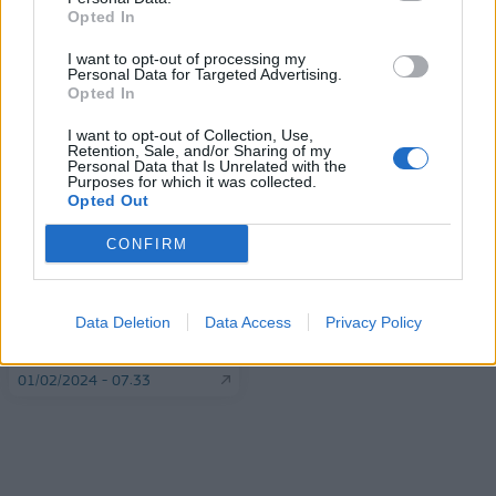
Opted In
ΠΕΡΙΣΣΌΤΕΡΑ ΣΕ ΑΥΤΉ ΤΗΝ ΚΑΤΗΓΟΡΊΑ
I want to opt-out of processing my
Personal Data for Targeted Advertising.
Opted In
I want to opt-out of Collection, Use,
Retention, Sale, and/or Sharing of my
Personal Data that Is Unrelated with the
Purposes for which it was collected.
Opted Out
CONFIRM
Ευρωπαϊκό Συμβούλιο για
Κατατίθεται σήμερα στη
το δημοσιονομικό πλαίσιο,
Βουλή το νομοσχέδιο για
με εκατοντάδες τρακτέρ να
τα ομόφυλα ζευγάρια
Data Deletion
Data Access
Privacy Policy
"πολιορκούν" τις
01/02/2024 - 14:34
Βρυξέλλες
01/02/2024 - 07:33