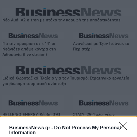
Νέο Audi A2 e-tron με στόχο την κορυφή της αποδοτικότητας
Για την πρόκριση στις "4" οι
Ανανέωσε με Τζον Ιτούνας το
Νεάνιδες απόψε κόντρα στη
Περιστέρι
Λιθουανία (live stream)
Ειδικό Χωροταξικό Πλαίσιο για τον Τουρισμό: Στρατηγικό εργαλείο
για βιώσιμη τουριστική ανάπτυξη
HELLENiQ ENERGY: Κέρδη 393
ΣΤΑΣΥ: 29,4 χλμ. νέων
εκατ. ευρώ στο α' εξάμηνο –
σιδηροτροχιών στο Μετρό της
Στα 734 εκατ. ευρώ τα EBITDA
Αθήνας - Στο τελικό στάδιο το
BusinessNews.gr -
Do Not Process My Personal
μεγαλύτερο έργο αναβάθμισης
Information