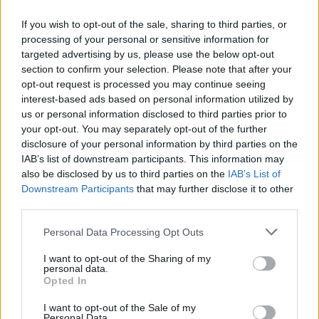
If you wish to opt-out of the sale, sharing to third parties, or
processing of your personal or sensitive information for
Η Chery επενδύει 75 εκατ. δολάρια στην KG Mobility
targeted advertising by us, please use the below opt-out
section to confirm your selection. Please note that after your
opt-out request is processed you may continue seeing
Το FIAT 500 Hybrid τώρα από
Ατρόμητος και Novibet
interest-based ads based on personal information utilized by
18.990 ευρώ
συνεχίζουν μαζί: Ανανέωση της
us or personal information disclosed to third parties prior to
συνεργασίας τους μέχρι το
your opt-out. You may separately opt-out of the further
2028
disclosure of your personal information by third parties on the
IAB’s list of downstream participants. This information may
also be disclosed by us to third parties on the
IAB’s List of
Downstream Participants
that may further disclose it to other
18η συνεχόμενη χρονιά για τον ΟΤΕ στη διεθνή σειρά δεικτών
FTSE4Good
third parties.
Personal Data Processing Opt Outs
Alpha Bank: Για πρώτη φορά το Αρχαίο Θέατρο Επιδαύρου άνοιξε τις
I want to opt-out of the Sharing of my
personal data.
πύλες του σε όλους
Opted In
I want to opt-out of the Sale of my
Personal Data.