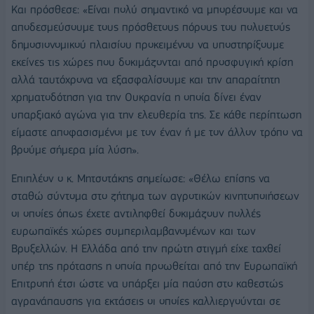
Και πρόσθεσε: «Είναι πολύ σημαντικό να μπορέσουμε και να
αποδεσμεύσουμε τους πρόσθετους πόρους του πολυετούς
δημοσιονομικού πλαισίου προκειμένου να υποστηρίξουμε
εκείνες τις χώρες που δοκιμάζονται από προσφυγική κρίση
αλλά ταυτόχρονα να εξασφαλίσουμε και την απαραίτητη
χρηματοδότηση για την Ουκρανία η οποία δίνει έναν
υπαρξιακό αγώνα για την ελευθερία της. Σε κάθε περίπτωση
είμαστε αποφασισμένοι με τον έναν ή με τον άλλον τρόπο να
βρούμε σήμερα μία λύση».
Επιπλέον ο κ. Μητσοτάκης σημείωσε: «Θέλω επίσης να
σταθώ σύντομα στο ζήτημα των αγροτικών κινητοποιήσεων
οι οποίες όπως έχετε αντιληφθεί δοκιμάζουν πολλές
ευρωπαϊκές χώρες συμπεριλαμβανομένων και των
Βρυξελλών. Η Ελλάδα από την πρώτη στιγμή είχε ταχθεί
υπέρ της πρότασης η οποία προωθείται από την Ευρωπαϊκή
Επιτροπή έτσι ώστε να υπάρξει μία παύση στο καθεστώς
αγρανάπαυσης για εκτάσεις οι οποίες καλλιεργούνται σε