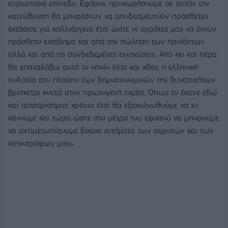
ευρωπαϊκό επίπεδο. Εφόσον προχωρήσουμε σε αυτήν την
κατεύθυνση θα μπορέσουν να αποδεσμευτούν πρόσθετες
εκτάσεις για καλλιέργεια έτσι ώστε οι αγρότες μας να έχουν
πρόσθετο εισόδημα και από την πώληση των προϊόντων
αλλά και από τις συνδεδεμένες ενισχύσεις. Από κει και πέρα
θα επαναλάβω αυτό το οποίο είπα και χθες, η ελληνική
πολιτεία στο πλαίσιο των δημοσιονομικών της δυνατοτήτων
βρίσκεται κοντά στον πρωτογενή τομέα. Όπως το έκανε εδώ
και τεσσερισήμισι χρόνια έτσι θα εξακολουθούμε να το
κάνουμε και τώρα ώστε στο μέτρo του εφικτού να μπορούμε
να αντιμετωπίζουμε δίκαια αιτήματα των αγροτών και των
κτηνοτρόφων μας».