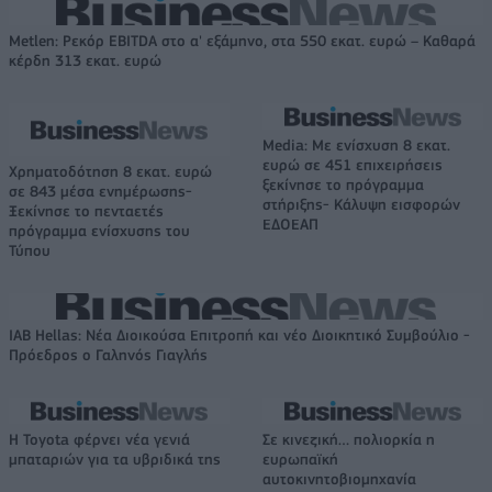
Metlen: Ρεκόρ EBITDA στο α' εξάμηνο, στα 550 εκατ. ευρώ – Καθαρά
κέρδη 313 εκατ. ευρώ
Media: Με ενίσχυση 8 εκατ.
ευρώ σε 451 επιχειρήσεις
Χρηματοδότηση 8 εκατ. ευρώ
ξεκίνησε το πρόγραμμα
σε 843 μέσα ενημέρωσης-
στήριξης- Κάλυψη εισφορών
Ξεκίνησε το πενταετές
ΕΔΟΕΑΠ
πρόγραμμα ενίσχυσης του
Τύπου
IAB Hellas: Νέα Διοικούσα Επιτροπή και νέο Διοικητικό Συμβούλιο -
Πρόεδρος ο Γαληνός Γιαγλής
Η Toyota φέρνει νέα γενιά
Σε κινεζική… πολιορκία η
μπαταριών για τα υβριδικά της
ευρωπαϊκή
αυτοκινητοβιομηχανία