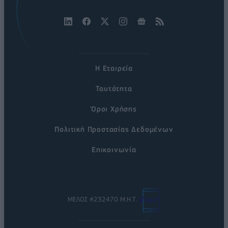
Η Εταιρεία
Ταυτότητα
Όροι Χρήσης
Πολιτική Προστασίας Δεδομένων
Επικοινωνία
ΜΕΛΟΣ #232470 Μ.Η.Τ.