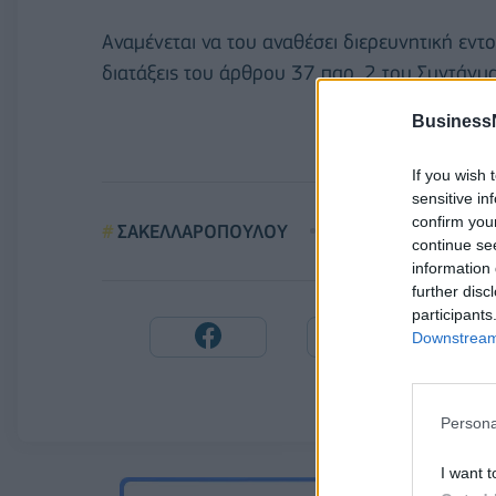
Αναμένεται να του αναθέσει διερευνητική εν
διατάξεις του άρθρου 37 παρ. 2 του Συντάγμα
Business
If you wish 
sensitive in
confirm you
ΣΑΚΕΛΛΑΡΟΠΟΥΛΟΥ
ΜΗΤΣΟΤΑΚΗΣ
continue se
information 
further disc
participants
Downstream 
Persona
I want t