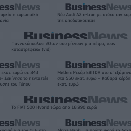
ιορκία η ευρωπαϊκή
Νέο Audi A2 e-tron με στόχο την κο
χανία
της αποδοτικότητας
Γιαννακόπουλος: «Όταν σου ρίχνουν μια πέτρα, τους
καταστρέφεις» (vid)
 εκατ. ευρώ σε 843
Metlen: Ρεκόρ EBITDA στο α' εξάμηνο
- Ξεκίνησε το πενταετές
στα 550 εκατ. ευρώ – Καθαρά κέρδη
υσης του Τύπου
εκατ. ευρώ
Το FIAT 500 Hybrid τώρα από 18.990 ευρώ
χρονιά για τον ΟΤΕ στη
Alpha Bank: Για πρώτη φορά το Αρχα