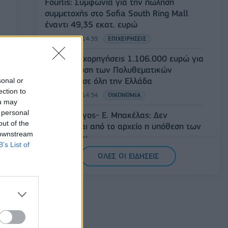
Fourlis: Συμφωνία για την πώληση
συμμετοχής στο Sofia South Ring Mall
έναντι 49,35 εκατ. ευρώ
07/08/2026 - 14:39
ΕΠΙΧΕΙΡΗΣΕΙΣ
ΥΠΠΟ: Επιχορηγήσεις 1.106.000 ευρώ για
την ενίσχυση των Πολυθεματικών
Φεστιβάλ σε όλη την Ελλάδα
sonal or
ection to
07/08/2026 - 14:34
ΟΙΚΟΝΟΜΙΑ
ou may
 personal
Άρειος Πάγος- Ε. Μπακέλας: Δεν
out of the
ανασύρεται από το αρχείο η υπόθεση των
 downstream
υποκλοπών
B’s List of
07/08/2026 - 14:11
ΕΛΛΑΔΑ
ΟΛΕΣ ΟΙ ΕΙΔΗΣΕΙΣ
Σαουδική Αραβία, Τουρκία και Πακιστάν
υπογράφουν κοινή αμυντική συμφωνία
07/08/2026 - 13:47
ΚΟΣΜΟΣ