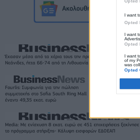
Opted 
I want t
Opted 
I want 
Advertis
Opted 
I want t
Έχασαν μέσα από τα χέρια τους την πρόκριση στους «4» οι
of my P
Νεάνιδες, ήττα 66-74 από τη Λιθουανία στην παράταση
was col
Opted 
Fourlis: Συμφωνία για την πώληση
Β.Σ. Καρούλιας: Τ
συμμετοχής στο Sofia South Ring Mall
και αύξηση κερδ
έναντι 49,35 εκατ. ευρώ
στοιχήματα σε lo
Media: Με ενίσχυση 8 εκατ. ευρώ σε 451 επιχειρήσεις ξεκίνησε
το πρόγραμμα στήριξης- Κάλυψη εισφορών ΕΔΟΕΑΠ