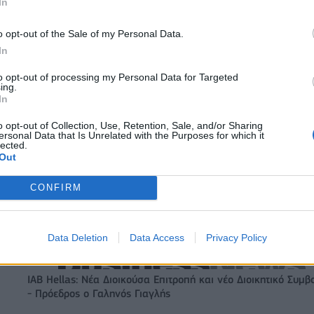
In
o opt-out of the Sale of my Personal Data.
In
to opt-out of processing my Personal Data for Targeted
ing.
In
o opt-out of Collection, Use, Retention, Sale, and/or Sharing
Ο Ένες Καντέρ θέλει να δηλώσει συμμετοχή στο ντραφτ του
ersonal Data that Is Unrelated with the Purposes for which it
WNBA!
lected.
Out
CONFIRM
ζίρος 98,7 εκατ. ευρώ
Deloitte Ελλάδος: Χρηματοοικονομικ
ών 57% - Τα νέα
σύμβουλος της ΔΕΗ για την είσοδο σ
w & non alcohol
πολωνική αγορά ενέργειας
Data Deletion
Data Access
Privacy Policy
IAB Hellas: Νέα Διοικούσα Επιτροπή και νέο Διοικητικό Συμβ
- Πρόεδρος ο Γαληνός Γιαγλής