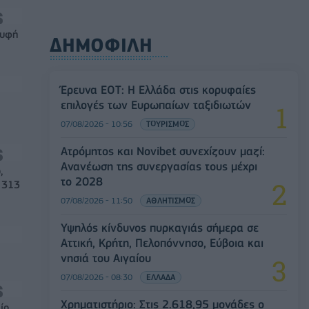
ρυφή
ΔΗΜΟΦΙΛΗ
Έρευνα ΕΟΤ: Η Ελλάδα στις κορυφαίες
επιλογές των Ευρωπαίων ταξιδιωτών
07/08/2026 - 10:56
ΤΟΥΡΙΣΜΟΣ
Ατρόμητος και Novibet συνεχίζουν μαζί:
Ανανέωση της συνεργασίας τους μέχρι
,
το 2028
 313
07/08/2026 - 11:50
ΑΘΛΗΤΙΣΜΟΣ
Υψηλός κίνδυνος πυρκαγιάς σήμερα σε
Αττική, Κρήτη, Πελοπόννησο, Εύβοια και
νησιά του Αιγαίου
07/08/2026 - 08:30
ΕΛΛΑΔΑ
Χρηματιστήριο: Στις 2.618,95 μονάδες ο
ίο