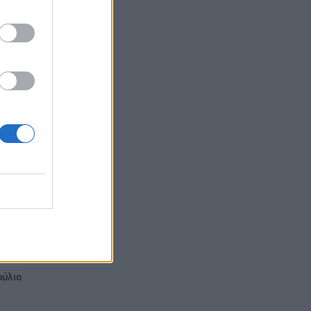
ός
την
ούλιο