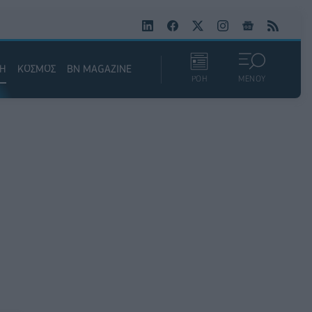
ΚΗ
ΚΟΣΜΟΣ
BN MAGAZINE
ΡΟΗ
ΜΕΝΟΥ