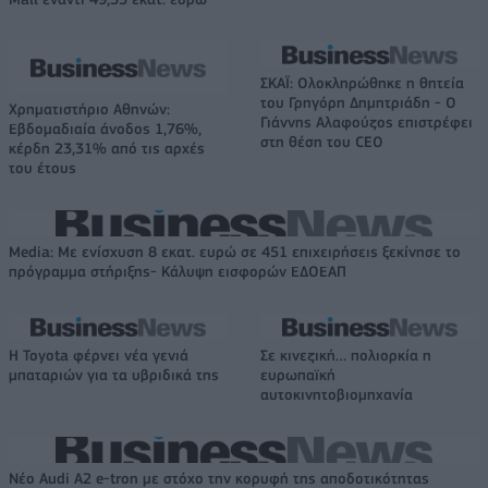
ΣΚΑΪ: Ολοκληρώθηκε η θητεία
του Γρηγόρη Δημητριάδη - Ο
Χρηματιστήριο Αθηνών:
Γιάννης Αλαφούζος επιστρέφει
Εβδομαδιαία άνοδος 1,76%,
στη θέση του CEO
κέρδη 23,31% από τις αρχές
του έτους
Media: Με ενίσχυση 8 εκατ. ευρώ σε 451 επιχειρήσεις ξεκίνησε το
πρόγραμμα στήριξης- Κάλυψη εισφορών ΕΔΟΕΑΠ
Η Toyota φέρνει νέα γενιά
Σε κινεζική… πολιορκία η
μπαταριών για τα υβριδικά της
ευρωπαϊκή
αυτοκινητοβιομηχανία
Νέο Audi A2 e-tron με στόχο την κορυφή της αποδοτικότητας