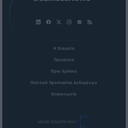
Η Εταιρεία
Ταυτότητα
Όροι Χρήσης
Πολιτική Προστασίας Δεδομένων
Επικοινωνία
ΜΕΛΟΣ #232470 Μ.Η.Τ.