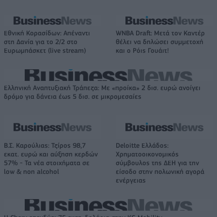
Εθνική Κορασίδων: Απέναντι
WNBA Draft: Μετά τον Καντέρ
στη Δανία για το 2/2 στο
θέλει να δηλώσει συμμετοχή
Ευρωμπάσκετ (live stream)
και ο Ρόις Γουάιτ!
Ελληνική Αναπτυξιακή Τράπεζα: Με «προίκα» 2 δισ. ευρώ ανοίγει
δρόμο για δάνεια έως 5 δισ. σε μικρομεσαίες
Β.Σ. Καρούλιας: Τζίρος 98,7
Deloitte Ελλάδος:
εκατ. ευρώ και αύξηση κερδών
Χρηματοοικονομικός
57% - Τα νέα στοιχήματα σε
σύμβουλος της ΔΕΗ για την
low & non alcohol
είσοδο στην πολωνική αγορά
ενέργειας