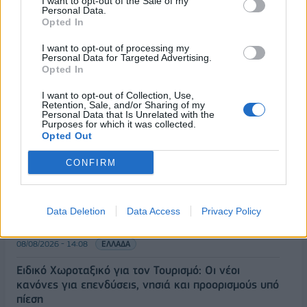
I want to opt-out of the Sale of my
Personal Data.
Opted In
I want to opt-out of processing my
Personal Data for Targeted Advertising.
Opted In
ΡΟΗ ΕΙΔΗΣΕΩΝ
I want to opt-out of Collection, Use,
Retention, Sale, and/or Sharing of my
Personal Data that Is Unrelated with the
Κορυφώνεται η έξοδος του Αυγούστου – Πάνω από
Purposes for which it was collected.
56.000 επιβάτες αναχωρούν σήμερα από τα
Opted Out
λιμάνια της Αττικής
CONFIRM
08/08/2026 - 14:30
ΕΛΛΑΔΑ
Δυτική Αττική: Η επόμενη ημέρα μετά τις πυρκαγιές
– Τα έργα Antinero και η «μάχη» πριν από τις
Data Deletion
Data Access
Privacy Policy
βροχές
08/08/2026 - 14:08
ΕΛΛΑΔΑ
Ειδικό Χωροταξικό για τον Τουρισμό: Οι νέοι
κανόνες για επενδύσεις, νησιά και προορισμούς υπό
πίεση