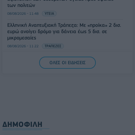
των πολιτών
08/08/2026 - 11:48
ΥΓΕΙΑ
Ελληνική Αναπτυξιακή Τράπεζα: Με «προίκα» 2 δισ.
ευρώ ανοίγει δρόμο για δάνεια έως 5 δισ. σε
μικρομεσαίες
08/08/2026 - 11:22
ΤΡΑΠΕΖΕΣ
5G παντού, 6G στον ορίζοντα: Πού βρίσκεται η
ΟΛΕΣ ΟΙ ΕΙΔΗΣΕΙΣ
Ελλάδα στη μεγάλη τεχνολογική μετάβαση
08/08/2026 - 10:54
ΤΕΧΝΟΛΟΓΙΑ
ΔΗΜΟΦΙΛΗ