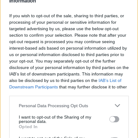
Information
If you wish to opt-out of the sale, sharing to third parties, or
processing of your personal or sensitive information for
targeted advertising by us, please use the below opt-out
section to confirm your selection. Please note that after your
opt-out request is processed you may continue seeing
interest-based ads based on personal information utilized by
Φόρουμ Δελφών: LIVE η
ΣΥΡΙΖΑ: Ολα τα ονόματα
us or personal information disclosed to third parties prior to
συζήτηση Μητσοτάκη με
στο ψηφοδέλτιο
your opt-out. You may separately opt-out of the further
τον Peter Spiegel των
Επικρατείας
disclosure of your personal information by third parties on the
Financial Times
IAB’s list of downstream participants. This information may
28/04/2023 - 18:16
also be disclosed by us to third parties on the
IAB’s List of
28/04/2023 - 20:13
Downstream Participants
that may further disclose it to other
third parties.
Personal Data Processing Opt Outs
I want to opt-out of the Sharing of my
personal data.
Opted In