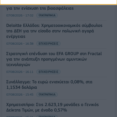
ΥΠΑΑΤ: Επιπλέον 12,5 εκατ. ευρώ στις Περιφέρειες
για την ενίσχυση της βιοασφάλειας
07/08/2026 - 17:02
ΟΙΚΟΝΟΜΙΑ
Deloitte Ελλάδος: Χρηματοοικονομικός σύμβουλος
της ΔΕΗ για την είσοδο στην πολωνική αγορά
ενέργειας
07/08/2026 - 16:38
ΕΠΙΧΕΙΡΗΣΕΙΣ
Στρατηγική επένδυση του EFA GROUP στη Fractal
για την ανάπτυξη προηγμένων αμυντικών
τεχνολογιών
07/08/2026 - 16:11
ΕΠΙΧΕΙΡΗΣΕΙΣ
Συνάλλαγμα: Το ευρώ ενισχύεται 0,08%, στα
1,1534 δολάρια
07/08/2026 - 15:45
ΟΙΚΟΝΟΜΙΑ
Χρηματιστήριο: Στις 2.623,19 μονάδες ο Γενικός
Δείκτης Τιμών, με άνοδο 0,57%