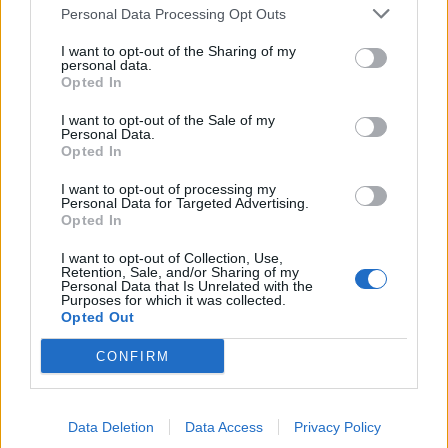
Αλεξιάδης: Στο ιατρείο της
Σκρέκας στη Λέσβο:
Personal Data Processing Opt Outs
Βουλής ο βουλευτής του
Προτεραιότητά μας η
ΣΥΡΙΖΑ- Κατέρρευσε στη
στήριξη των νησιωτικών
I want to opt-out of the Sharing of my
personal data.
συνεδρίαση της ΚΟ
και ακριτικών περιοχών
Opted In
21/01/2020 - 16:36
22/01/2020 - 17:20
I want to opt-out of the Sale of my
Personal Data.
Opted In
I want to opt-out of processing my
Personal Data for Targeted Advertising.
Opted In
I want to opt-out of Collection, Use,
Retention, Sale, and/or Sharing of my
Personal Data that Is Unrelated with the
Purposes for which it was collected.
Opted Out
CONFIRM
ΡΟΗ ΕΙΔΗΣΕΩΝ
Data Deletion
Data Access
Privacy Policy