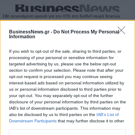
18η συνεχόμενη χρονιά για τον ΟΤΕ στη διεθνή σειρά δεικτών
FTSE4Good
BusinessNews.gr -
Do Not Process My Personal
Information
Alpha Bank: Για πρώτη φορά το Αρχαίο Θέατρο Επιδαύρου άνοιξε τις
πύλες του σε όλους
If you wish to opt-out of the sale, sharing to third parties, or
processing of your personal or sensitive information for
targeted advertising by us, please use the below opt-out
section to confirm your selection. Please note that after your
opt-out request is processed you may continue seeing
interest-based ads based on personal information utilized by
ΠΕΡΙΣΣΌΤΕΡΑ ΣΕ ΑΥΤΉ ΤΗΝ ΚΑΤΗΓΟΡΊΑ
us or personal information disclosed to third parties prior to
your opt-out. You may separately opt-out of the further
disclosure of your personal information by third parties on the
IAB’s list of downstream participants. This information may
also be disclosed by us to third parties on the
IAB’s List of
Downstream Participants
that may further disclose it to other
third parties.