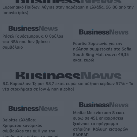
Ευρωπαϊκό Παίδων: Λύγισε στην παράταση η Ελλάδα, 96-86 από την
Ισπανία (pics)
Ράσελ Γουέστμπρουκ: Ο θρύλος
του NBA που δεν βρίσκει
Fourlis: Συμφωνία για την
συμβόλαιο
πώληση συμμετοχής στο Sofia
South Ring Mall έναντι 49,35
εκατ. ευρώ
Β.Σ. Καρούλιας: Τζίρος 98,7 εκατ. ευρώ και αύξηση κερδών 57% - Τα
νέα στοιχήματα σε low & non alcohol
Media: Με ενίσχυση 8 εκατ.
ευρώ σε 451 επιχειρήσεις
Deloitte Ελλάδος:
ξεκίνησε το πρόγραμμα
Χρηματοοικονομικός
στήριξης- Κάλυψη εισφορών
σύμβουλος της ΔΕΗ για την
ΕΔΟΕΑΠ
είσοδο στην πολωνική αγορά