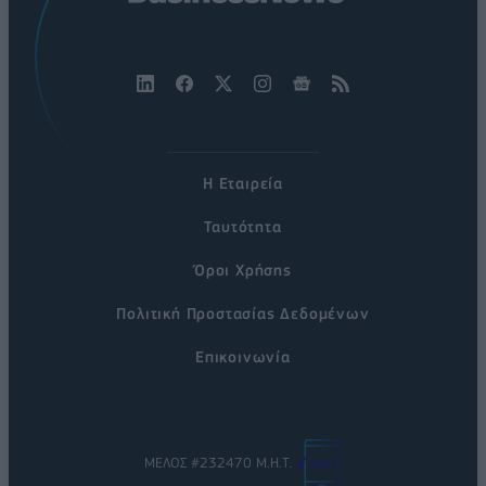
Η Εταιρεία
Ταυτότητα
Όροι Χρήσης
Πολιτική Προστασίας Δεδομένων
Επικοινωνία
ΜΕΛΟΣ #232470 Μ.Η.Τ.