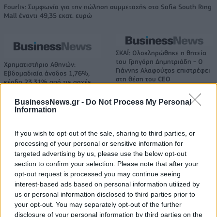
Fourlis: Συμφωνία για την πώληση συμμετοχής στο Sofia South Ring
Mall έναντι 49,35 εκατ. ευρώ
ΣΚΑΪ: Ολοκληρώθηκε η θητεία
του Γρηγόρη Δημητριάδη - Ο
Χρηματιστήριο Αθηνών:
Γιάννης Αλαφούζος επιστρέφει
Εβδομαδιαία άνοδος 1,76%,
στη θέση του CEO
κέρδη 23,31% από τις αρχές
του έτους
BusinessNews.gr -
Do Not Process My Personal
Information
Media: Με ενίσχυση 8 εκατ. ευρώ σε 451 επιχειρήσεις ξεκίνησε το
If you wish to opt-out of the sale, sharing to third parties, or
πρόγραμμα στήριξης- Κάλυψη εισφορών ΕΔΟΕΑΠ
processing of your personal or sensitive information for
targeted advertising by us, please use the below opt-out
section to confirm your selection. Please note that after your
Η Toyota φέρνει νέα γενιά
Σε κινεζική… πολιορκία η
opt-out request is processed you may continue seeing
μπαταριών για τα υβριδικά της
ευρωπαϊκή
interest-based ads based on personal information utilized by
αυτοκινητοβιομηχανία
us or personal information disclosed to third parties prior to
your opt-out. You may separately opt-out of the further
disclosure of your personal information by third parties on the