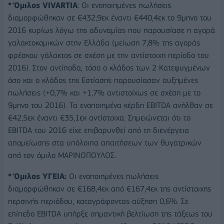
* Όμιλος VIVARTIA
: Οι ενοποιημένες πωλήσεις
διαμορφώθηκαν σε €432,9εκ έναντι €440,4εκ το 9μηνο του
2016 κυρίως λόγω της αδυναμίας που παρουσίασε η αγορά
γαλακτοκομικών στην Ελλάδα (μείωση 7,8% της αγοράς
φρέσκου γάλακτος σε σχέση με την αντίστοιχη περίοδο του
2016). Στον αντίποδα, τόσο ο κλάδος των 2 Κατεψυγμένων
όσο και ο κλάδος της Εστίασης παρουσίασαν αυξημένες
πωλήσεις (+0,7% και +1,7% αντιστοίχως σε σχέση με το
9μηνο του 2016). Τα ενοποιημένα κέρδη EBITDA ανήλθαν σε
€42,5εκ έναντι €35,1εκ αντίστοιχα. Σημειώνεται ότι το
ΕΒΙΤDA του 2016 είχε επιβαρυνθεί από τη διενέργεια
απομείωσης στα υπόλοιπα απαιτήσεων των θυγατρικών
από τον όμιλο ΜΑΡΙΝΟΠΟΥΛΟΣ.
* Όμιλος ΥΓΕΙΑ:
Οι ενοποιημένες πωλήσεις
διαμορφώθηκαν σε €168,4εκ από €167,4εκ της αντίστοιχης
περσινής περιόδου, καταγράφοντας αύξηση 0,6%. Σε
επίπεδο EBITDA υπήρξε σημαντική βελτίωση της τάξεως του