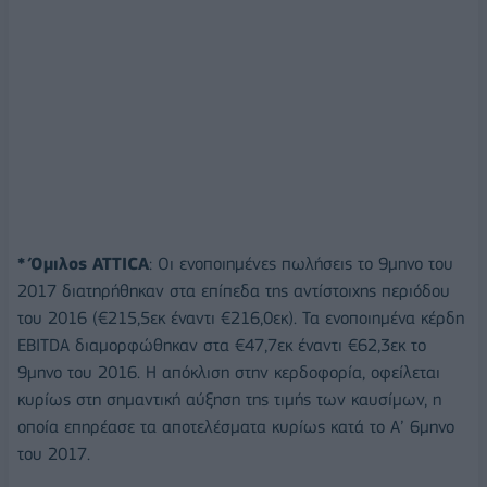
* Όμιλος ATTICA
: Οι ενοποιημένες πωλήσεις το 9μηνο του
2017 διατηρήθηκαν στα επίπεδα της αντίστοιχης περιόδου
του 2016 (€215,5εκ έναντι €216,0εκ). Τα ενοποιημένα κέρδη
EBITDA διαμορφώθηκαν στα €47,7εκ έναντι €62,3εκ το
9μηνο του 2016. Η απόκλιση στην κερδοφορία, οφείλεται
κυρίως στη σημαντική αύξηση της τιμής των καυσίμων, η
οποία επηρέασε τα αποτελέσματα κυρίως κατά το Α’ 6μηνο
του 2017.