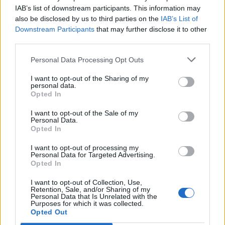
IAB’s list of downstream participants. This information may
Νέο Audi A2 e-tron με στόχο την κορυφή της αποδοτικότητας
also be disclosed by us to third parties on the
IAB’s List of
Downstream Participants
that may further disclose it to other
third parties.
Εθνική Νεανίδων: Με τη
WNBA Draft: Μετά τον Καντέρ
Personal Data Processing Opt Outs
Βουλγαρία για τις θέσεις 5-8
θέλει να δηλώσει συμμετοχή
του Ευρωμπάσκετ (live stream)
και ο Ρόις Γουάιτ!
I want to opt-out of the Sharing of my
personal data.
Opted In
Ελληνική Αναπτυξιακή Τράπεζα: Με «προίκα» 2 δισ. ευρώ ανοίγει
I want to opt-out of the Sale of my
δρόμο για δάνεια έως 5 δισ. σε μικρομεσαίες
Personal Data.
Opted In
I want to opt-out of processing my
Personal Data for Targeted Advertising.
Opted In
Β.Σ. Καρούλιας: Τζίρος 98,7
Deloitte Ελλάδος:
εκατ. ευρώ και αύξηση κερδών
Χρηματοοικονομικός
I want to opt-out of Collection, Use,
57% - Τα νέα στοιχήματα σε
σύμβουλος της ΔΕΗ για την
Retention, Sale, and/or Sharing of my
low & non alcohol
είσοδο στην πολωνική αγορά
Personal Data that Is Unrelated with the
ενέργειας
Purposes for which it was collected.
Opted Out