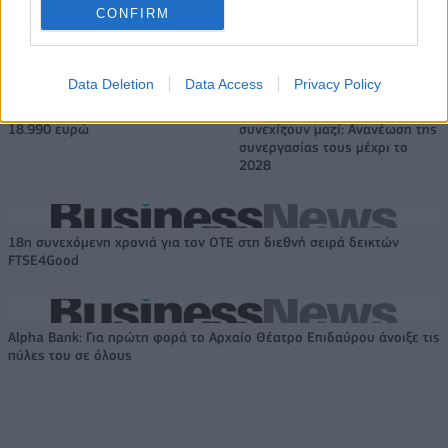
CONFIRM
Η Chery επενδύει 75 εκατ. δολάρια στην KG Mobility
Data Deletion
Data Access
Privacy Policy
Το FIAT 500 Hybrid τώρα από
Ατρόμητος και Novibet
18.990 ευρώ
συνεχίζουν μαζί: Ανανέωση της
συνεργασίας τους μέχρι το
2028
18η συνεχόμενη χρονιά για τον ΟΤΕ στη διεθνή σειρά δεικτών
FTSE4Good
Alpha Bank: Για πρώτη φορά το Αρχαίο Θέατρο Επιδαύρου άνοιξε τις
πύλες του σε όλους