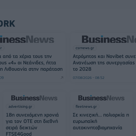
ORK
gr
csrnews.gr
 από τα χέρια τους την
Ατρόμητος και Novibet συνε
ους «4» οι Νεάνιδες, ήττα
Ανανέωση της συνεργασίας 
η Λιθουανία στην παράταση
το 2028
:09
07/08/2026 - 08:52
advertising.gr
fleetnews.gr
18η συνεχόμενη χρονιά
Σε κινεζική… πολιορκία η
για τον ΟΤΕ στη διεθνή
ευρωπαϊκή
σειρά δεικτών
αυτοκινητοβιομηχανία
FTSE4Good