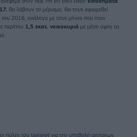
νέφερε στον real fm ότι όσοι είχαν
εισοδήματα
017
, θα λάβουν το μέρισμα. Θα τους αφαιρεθεί
α του 2016, ανάλογα με τους μήνες που ήταν
σε περίπου
1,5 εκατ. νοικοκυριά
με μέσο ύψος τα
μό.
οι πύλες του taxisnet για την υποβολή αιτήσεων,