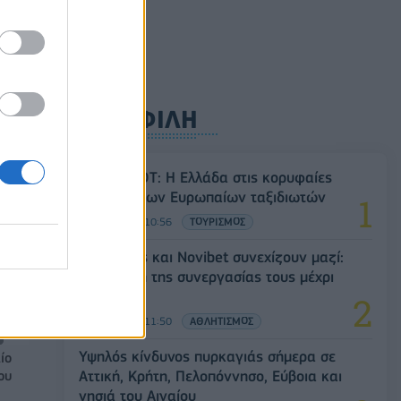
ρυφή
ΔΗΜΟΦΙΛΗ
Έρευνα ΕΟΤ: Η Ελλάδα στις κορυφαίες
,
επιλογές των Ευρωπαίων ταξιδιωτών
 313
07/08/2026 - 10:56
ΤΟΥΡΙΣΜΟΣ
Ατρόμητος και Novibet συνεχίζουν μαζί:
Ανανέωση της συνεργασίας τους μέχρι
το 2028
07/08/2026 - 11:50
ΑΘΛΗΤΙΣΜΟΣ
Υψηλός κίνδυνος πυρκαγιάς σήμερα σε
ίο
Αττική, Κρήτη, Πελοπόννησο, Εύβοια και
ου
νησιά του Αιγαίου