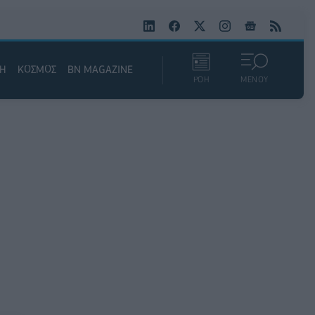
ΚΗ
ΚΟΣΜΟΣ
BN MAGAZINE
ΡΟΗ
ΜΕΝΟΥ