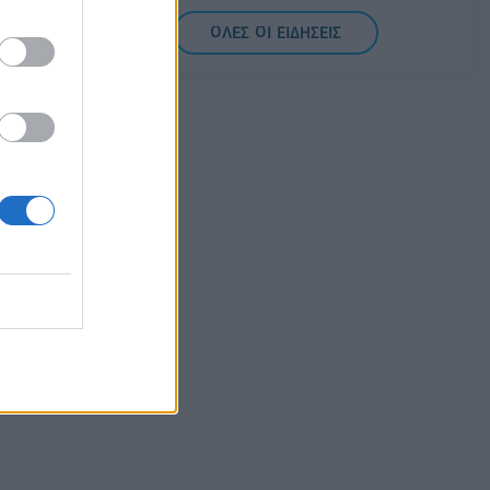
07/08/2026 - 10:56
ΤΟΥΡΙΣΜΟΣ
ΟΛΕΣ ΟΙ ΕΙΔΗΣΕΙΣ
Ειδικό Χωροταξικό Πλαίσιο για τον
Τουρισμό: Στρατηγικό εργαλείο για
βιώσιμη τουριστική ανάπτυξη
07/08/2026 - 10:43
ΠΟΛΙΤΙΚΗ