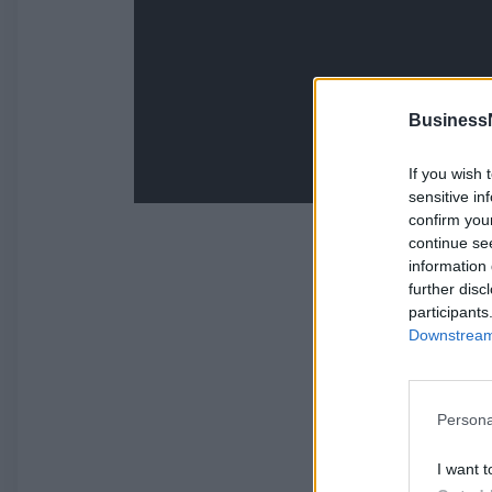
Business
If you wish 
sensitive in
confirm you
continue se
information 
further disc
participants
Downstream 
Persona
I want t