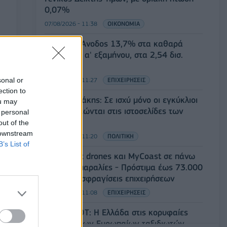
0,07%
07/08/2026 - 11:38
ΟΙΚΟΝΟΜΙΑ
Generali: Άνοδος 13,7% στα καθαρά
κέρδη του α' εξαμήνου, στα 2,54 δισ.
ευρώ
sonal or
07/08/2026 - 11:27
ΕΠΙΧΕΙΡΗΣΕΙΣ
ection to
Κ. Χατζηδάκης: Σε ισχύ μόνο οι εγκύκλιοι
ou may
που αναρτώνται στις ιστοσελίδες των
 personal
φορέων
out of the
 downstream
07/08/2026 - 11:20
ΠΟΛΙΤΙΚΗ
B’s List of
Έλεγχοι με drones και MyCoast σε πάνω
από 300 παραλίες - Πρόστιμα έως 73.000
ευρώ και σφραγίσεις επιχειρήσεων
07/08/2026 - 11:08
ΕΠΙΧΕΙΡΗΣΕΙΣ
Έρευνα ΕΟΤ: Η Ελλάδα στις κορυφαίες
επιλογές των Ευρωπαίων ταξιδιωτών