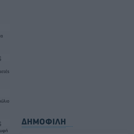
να
αετές
ούλιο
ΔΗΜΟΦΙΛΗ
ρυφή