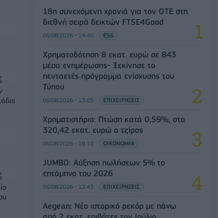
18η συνεχόμενη χρονιά για τον ΟΤΕ στη
διεθνή σειρά δεικτών FTSE4Good
06/08/2026 - 14:40
ESG
Χρηματοδότηση 8 εκατ. ευρώ σε 843
μέσα ενημέρωσης- Ξεκίνησε το
πενταετές πρόγραμμα ενίσχυσης του
Τύπου
ν
τάδιο
06/08/2026 - 13:05
ΕΠΙΧΕΙΡΗΣΕΙΣ
Χρηματιστήριο: Πτώση κατά 0,59%, στα
320,42 εκατ. ευρώ ο τζίρος
06/08/2026 - 18:10
ΟΙΚΟΝΟΜΙΑ
JUMBO: Αύξηση πωλήσεων 5% το
επτάμηνο του 2026
ίο
06/08/2026 - 12:43
ΕΠΙΧΕΙΡΗΣΕΙΣ
ου
Aegean: Νέο ιστορικό ρεκόρ με πάνω
από 2 εκατ. επιβάτες τον Ιούλιο