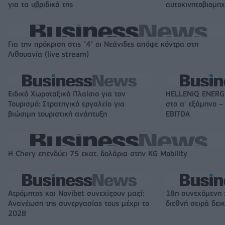
για τα υβριδικά της
αυτοκινητοβιομη
Για την πρόκριση στις "4" οι Νεάνιδες απόψε κόντρα στη
Λιθουανία (live stream)
Ειδικό Χωροταξικό Πλαίσιο για τον
HELLENiQ ENERGY
Τουρισμό: Στρατηγικό εργαλείο για
στο α' εξάμηνο –
βιώσιμη τουριστική ανάπτυξη
EBITDA
Η Chery επενδύει 75 εκατ. δολάρια στην KG Mobility
Ατρόμητος και Novibet συνεχίζουν μαζί:
18η συνεχόμενη 
Ανανέωση της συνεργασίας τους μέχρι το
διεθνή σειρά δε
2028