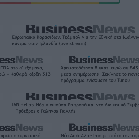
Ευρωπαϊκό Κορασίδων: Τζάμπολ για την Εθνική στα Ιωάννι
κόντρα στην Ιρλανδία (live stream)
ITDA στο α' εξάμηνο,
Χρηματοδότηση 8 εκατ. ευρώ σε 843
υρώ – Καθαρά κέρδη 313
μέσα ενημέρωσης- Ξεκίνησε το πεντ
πρόγραμμα ενίσχυσης του Τύπου
IAB Hellas: Νέα Διοικούσα Επιτροπή και νέο Διοικητικό Συμβ
- Πρόεδρος ο Γαληνός Γιαγλής
ιορκία η ευρωπαϊκή
Νέο Audi A2 e-tron με στόχο την κο