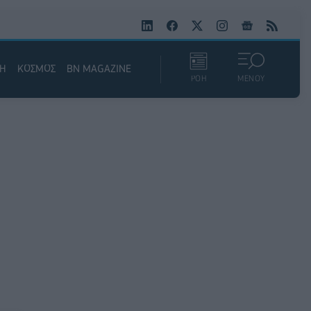
ΚΗ
ΚΟΣΜΟΣ
BN MAGAZINE
ΡΟΗ
ΜΕΝΟΥ