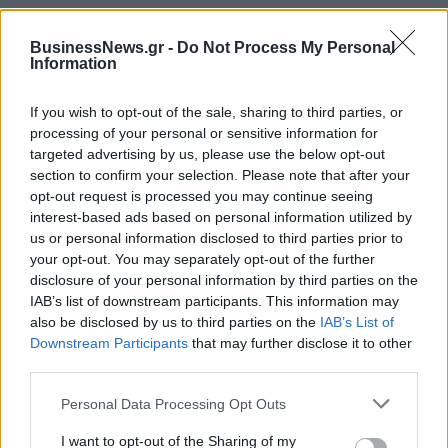
BusinessNews.gr -
Do Not Process My Personal
ESG Report 2025: Πώς η ΑΒ Βασιλόπουλος μετατρέπει τη
Information
βιωσιμότητα σε καθημερινή πράξη
If you wish to opt-out of the sale, sharing to third parties, or
processing of your personal or sensitive information for
targeted advertising by us, please use the below opt-out
section to confirm your selection. Please note that after your
ΠΕΡΙΣΣΌΤΕΡΑ ΣΕ ΑΥΤΉ ΤΗΝ ΚΑΤΗΓΟΡΊΑ
opt-out request is processed you may continue seeing
interest-based ads based on personal information utilized by
us or personal information disclosed to third parties prior to
your opt-out. You may separately opt-out of the further
disclosure of your personal information by third parties on the
IAB’s list of downstream participants. This information may
also be disclosed by us to third parties on the
IAB’s List of
Downstream Participants
that may further disclose it to other
Αντωνοπούλου: "Η ανεργία
Νουγκατίνα - γίγας
third parties.
απομειώνεται αργά αλλά
ετοιμάζουν στην Καρδίτσα
σταθερά"
για το "Γκίνες"
Personal Data Processing Opt Outs
15/11/2017 - 02:00
15/11/2017 - 02:00
I want to opt-out of the Sharing of my