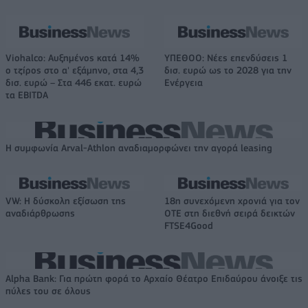
Viohalco: Αυξημένος κατά 14%
ΥΠΕΘΟΟ: Νέες επενδύσεις 1
ο τζίρος στο α' εξάμηνο, στα 4,3
δισ. ευρώ ως το 2028 για την
δισ. ευρώ – Στα 446 εκατ. ευρώ
Ενέργεια
τα EBITDA
Η συμφωνία Arval-Athlon αναδιαμορφώνει την αγορά leasing
VW: Η δύσκολη εξίσωση της
18η συνεχόμενη χρονιά για τον
αναδιάρθρωσης
ΟΤΕ στη διεθνή σειρά δεικτών
FTSE4Good
Alpha Bank: Για πρώτη φορά το Αρχαίο Θέατρο Επιδαύρου άνοιξε τις
πύλες του σε όλους