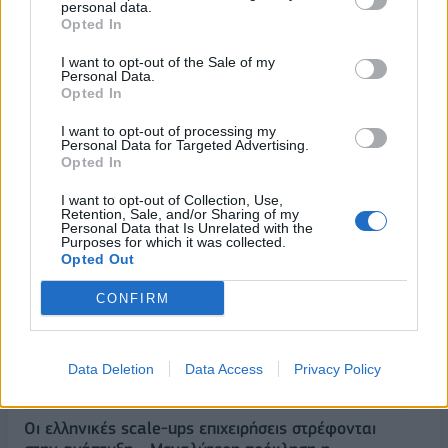
personal data.
Opted In
I want to opt-out of the Sale of my
Personal Data.
Opted In
I want to opt-out of processing my
Personal Data for Targeted Advertising.
Opted In
I want to opt-out of Collection, Use,
Retention, Sale, and/or Sharing of my
Personal Data that Is Unrelated with the
Purposes for which it was collected.
Opted Out
ΡΟΗ ΕΙΔΗΣΕΩΝ
CONFIRM
Eurobank: Εξελίξεις και προοπτικές στις αγορές
πετρελαίου και φυσικού αερίου στην Ευρώπη
Data Deletion
Data Access
Privacy Policy
06/08/2026 - 16:20
ΕΝΕΡΓΕΙΑ
Οι ελληνικές scale-ups επιχειρήσεις στρέφονται