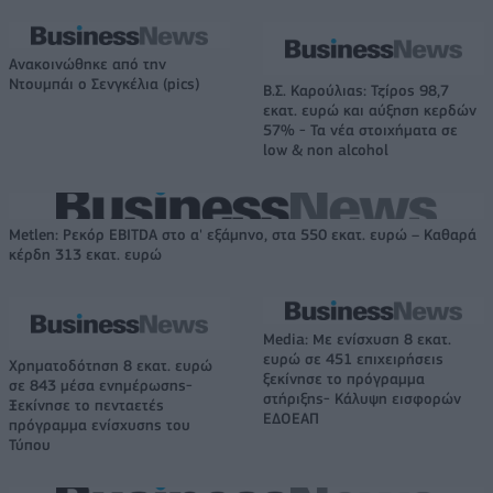
Ανακοινώθηκε από την
Ντουμπάι ο Σενγκέλια (pics)
Β.Σ. Καρούλιας: Τζίρος 98,7
εκατ. ευρώ και αύξηση κερδών
57% - Τα νέα στοιχήματα σε
low & non alcohol
Metlen: Ρεκόρ EBITDA στο α' εξάμηνο, στα 550 εκατ. ευρώ – Καθαρά
κέρδη 313 εκατ. ευρώ
Media: Με ενίσχυση 8 εκατ.
ευρώ σε 451 επιχειρήσεις
Χρηματοδότηση 8 εκατ. ευρώ
ξεκίνησε το πρόγραμμα
σε 843 μέσα ενημέρωσης-
στήριξης- Κάλυψη εισφορών
Ξεκίνησε το πενταετές
ΕΔΟΕΑΠ
πρόγραμμα ενίσχυσης του
Τύπου