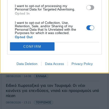
I want to opt-out of processing my
Personal Data for Targeted Advertising.
Opted In
ΡΟΗ ΕΙΔΗΣΕΩΝ
I want to opt-out of Collection, Use,
Retention, Sale, and/or Sharing of my
Personal Data that Is Unrelated with the
Κορυφώνεται η έξοδος του Αυγούστου – Πάνω από
Purposes for which it was collected.
Opted Out
56.000 επιβάτες αναχωρούν σήμερα από τα
λιμάνια της Αττικής
CONFIRM
08/08/2026 - 14:30
ΕΛΛΑΔΑ
Δυτική Αττική: Η επόμενη ημέρα μετά τις πυρκαγιές
– Τα έργα Antinero και η «μάχη» πριν από τις
Data Deletion
Data Access
Privacy Policy
βροχές
08/08/2026 - 14:08
ΕΛΛΑΔΑ
Ειδικό Χωροταξικό για τον Τουρισμό: Οι νέοι
κανόνες για επενδύσεις, νησιά και προορισμούς υπό
πίεση
08/08/2026 - 13:21
ΤΟΥΡΙΣΜΟΣ