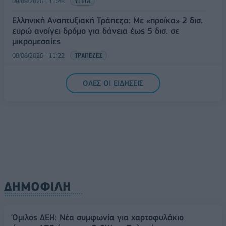
08/08/2026 - 11:48
ΥΓΕΙΑ
Ελληνική Αναπτυξιακή Τράπεζα: Με «προίκα» 2 δισ.
ευρώ ανοίγει δρόμο για δάνεια έως 5 δισ. σε
μικρομεσαίες
08/08/2026 - 11:22
ΤΡΑΠΕΖΕΣ
5G παντού, 6G στον ορίζοντα: Πού βρίσκεται η
ΟΛΕΣ ΟΙ ΕΙΔΗΣΕΙΣ
Ελλάδα στη μεγάλη τεχνολογική μετάβαση
08/08/2026 - 10:54
ΤΕΧΝΟΛΟΓΙΑ
ΔΗΜΟΦΙΛΗ
Όμιλος ΔΕΗ: Νέα συμφωνία για χαρτοφυλάκιο