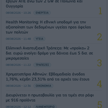
έργων ΑΠΕ άνω των 2 GW σε Πολωνία και
Ουγγαρία
08/08/2026 - 10:26
ΕΝΕΡΓΕΙΑ
Health Monitoring: Η εθνική υποδομή για την
αξιοποίηση των δεδομένων υγείας προς όφελος
των πολιτών
08/08/2026 - 11:48
ΥΓΕΙΑ
Ελληνική Αναπτυξιακή Τράπεζα: Με «προίκα» 2
δισ. ευρώ ανοίγει δρόμο για δάνεια έως 5 δισ. σε
μικρομεσαίες
08/08/2026 - 11:22
ΤΡΑΠΕΖΕΣ
Χρηματιστήριο Αθηνών: Εβδομαδιαία άνοδος
1,76%, κέρδη 23,31% από τις αρχές του έτους
08/08/2026 - 12:36
ΟΙΚΟΝΟΜΙΑ
Διευρύνεται η πρωτοβουλία για τις τιμές στο ράφι
με 916 προϊόντα
08/08/2026 - 12:12
ΛΙΑΝΕΜΠΟΡΙΟ