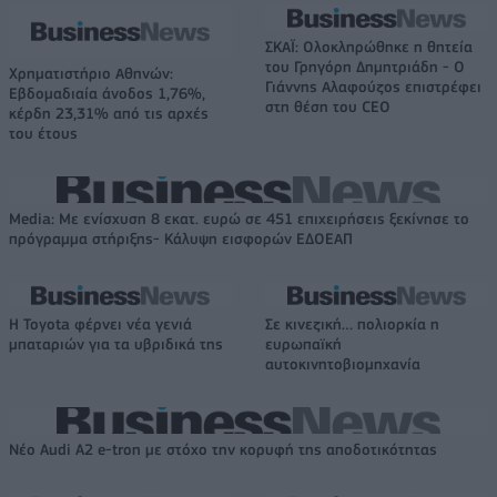
ΣΚΑΪ: Ολοκληρώθηκε η θητεία
του Γρηγόρη Δημητριάδη - Ο
Χρηματιστήριο Αθηνών:
Γιάννης Αλαφούζος επιστρέφει
Εβδομαδιαία άνοδος 1,76%,
στη θέση του CEO
κέρδη 23,31% από τις αρχές
του έτους
Media: Με ενίσχυση 8 εκατ. ευρώ σε 451 επιχειρήσεις ξεκίνησε το
πρόγραμμα στήριξης- Κάλυψη εισφορών ΕΔΟΕΑΠ
Η Toyota φέρνει νέα γενιά
Σε κινεζική… πολιορκία η
μπαταριών για τα υβριδικά της
ευρωπαϊκή
αυτοκινητοβιομηχανία
Νέο Audi A2 e-tron με στόχο την κορυφή της αποδοτικότητας